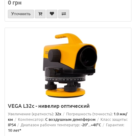
0 грн
Уточнить
VEGA L32c - нивелир оптический
Увеличение (кратность):
32x
Погрешность (точность):
1.0 мм/
км
Компенсатор:
С воздушным демпфером
Класс защиты:
IP54
Диапазон рабочих температур:
-20°...+40°C
Гарантия:
10 лет*