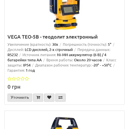
VEGA TEO-5B - теодолит электронный
Увеличение (кратность):
30x
Погрешность (точность):
5"
Дисплей:
LCD дисплей, 2-х строчный
Передача данных:
RS232
Источник питания:
Ni-MH аккумулятор (6 В) / 4
батарейки типа AA
Время работы:
Около 20 часов
Класс
защиты:
IP54
Диапазон рабочих температур:
-20° - +50°C
Гарантия:
1 год
0 грн
Уточнить