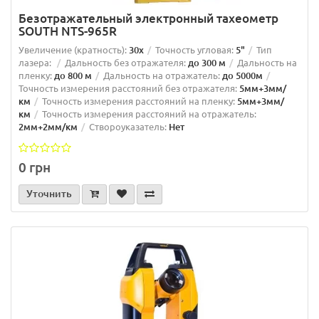
Безотражательный электронный тахеометр
SOUTH NTS-965R
Увеличение (кратность):
30х
Точность угловая:
5"
Тип
лазера:
Дальность без отражателя:
до 300 м
Дальность на
пленку:
до 800 м
Дальность на отражатель:
до 5000м
Точность измерения расстояний без отражателя:
5мм+3мм/
км
Точность измерения расстояний на пленку:
5мм+3мм/
км
Точность измерения расстояний на отражатель:
2мм+2мм/км
Створоуказатель:
Нет
0 грн
Уточнить