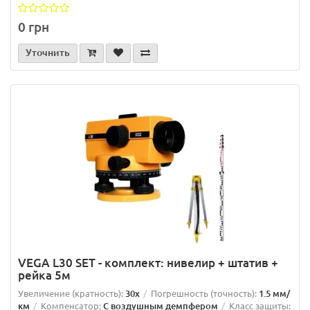
0 грн
Уточнить
VEGA L30 SET - комплект: нивелир + штатив +
рейка 5м
Увеличение (кратность):
30x
Погрешность (точность):
1.5 мм/
км
Компенсатор:
С воздушным демпфером
Класс защиты: