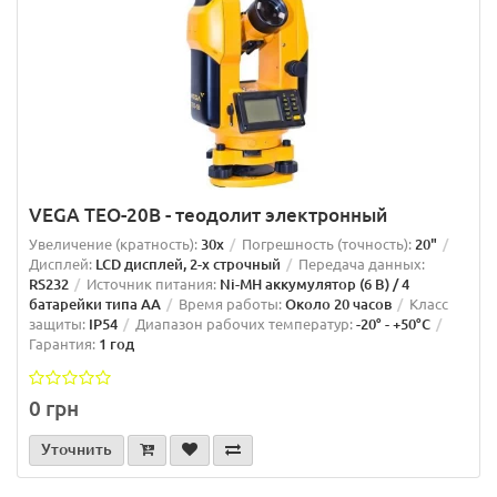
VEGA TEO-20B - теодолит электронный
Увеличение (кратность):
30x
Погрешность (точность):
20"
Дисплей:
LCD дисплей, 2-х строчный
Передача данных:
RS232
Источник питания:
Ni-MH аккумулятор (6 В) / 4
батарейки типа AA
Время работы:
Около 20 часов
Класс
защиты:
IP54
Диапазон рабочих температур:
-20° - +50°C
Гарантия:
1 год
0 грн
Уточнить