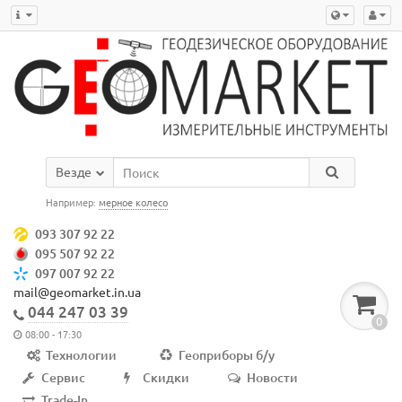
Везде
Например:
мерное колесо
093 307 92 22
095 507 92 22
097 007 92 22
mail@geomarket.in.ua
044 247 03 39
0
08:00 - 17:30
Технологии
Геоприборы б/у
Сервис
Скидки
Новости
Trade-In