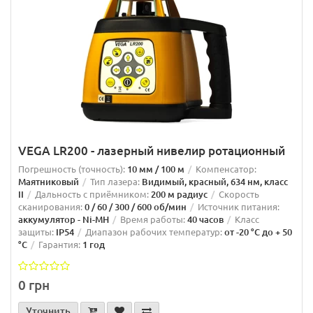
VEGA LR200 - лазерный нивелир ротационный
Погрешность (точность):
10 мм / 100 м
Компенсатор:
Маятниковый
Тип лазера:
Видимый, красный, 634 нм, класс
II
Дальность с приёмником:
200 м радиус
Скорость
сканирования:
0 / 60 / 300 / 600 об/мин
Источник питания:
аккумулятор - Ni-MH
Время работы:
40 часов
Класс
защиты:
IP54
Диапазон рабочих температур:
от -20 °C до + 50
°C
Гарантия:
1 год
0 грн
Уточнить