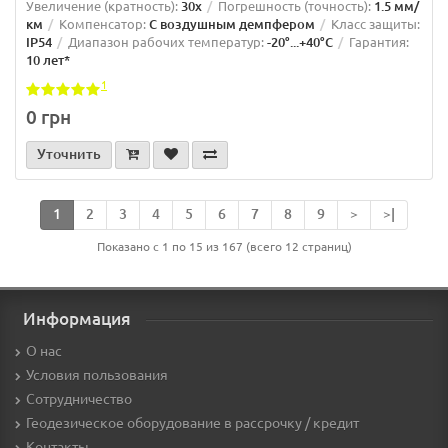
Увеличение (кратность):
30x
Погрешность (точность):
1.5 мм/
км
Компенсатор:
С воздушным демпфером
Класс защиты:
IP54
Диапазон рабочих температур:
-20°...+40°C
Гарантия:
10 лет*
1
0 грн
Уточнить
1
2
3
4
5
6
7
8
9
>
>|
Показано с 1 по 15 из 167 (всего 12 страниц)
Информация
О нас
Условия пользования
Сотрудничество
Геодезическое оборудование в рассрочку / кредит
Контакты