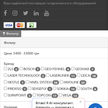
Ваш надёжный поставщик геодезического оборудования!
Фильтр
Фильтр
Цена
5400
-
33000
грн
Бренд
2LS
BOSCH
GEO-FENNEL
GEOMAX
2
7
4
1
LASER TECHNOLOGY
LASERLINER
LEICA
2
11
19
NESTLE
NIVEL SYSTEM
NIVOLINE
1
38
24
PREXISO
SENSEFLY
SOKKIA
SOUTH
1
1
14
8
SURVPOINT
TOPCON
VEGA
2
17
13
✕
Вітаю! Я AI-консультант.
Наличие
Напишіть — допоможу з