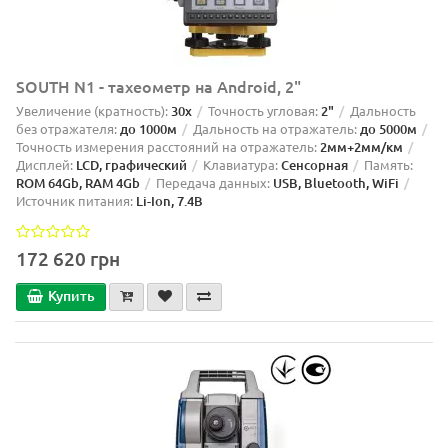
SOUTH N1 - тахеометр на Android, 2"
Увеличение (кратность):
30х
Точность угловая:
2"
Дальность
без отражателя:
до 1000м
Дальность на отражатель:
до 5000м
Точность измерения расстояний на отражатель:
2мм+2мм/км
Дисплей:
LCD, графический
Клавиатура:
Сенсорная
Память:
ROM 64Gb, RAM 4Gb
Передача данных:
USB, Bluetooth, WiFi
Источник питания:
Li-Ion, 7.4В
172 620 грн
Купить