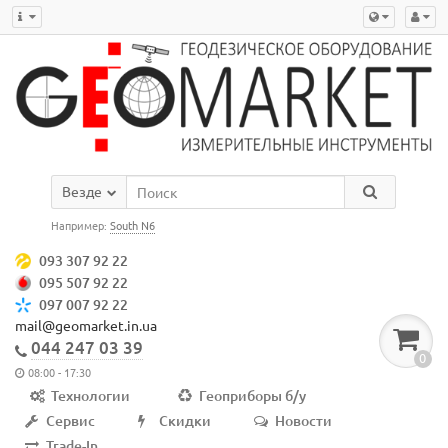
Везде
Например:
South N6
093 307 92 22
095 507 92 22
097 007 92 22
mail@geomarket.in.ua
044 247 03 39
0
08:00 - 17:30
Технологии
Геоприборы б/у
Сервис
Скидки
Новости
Trade-In