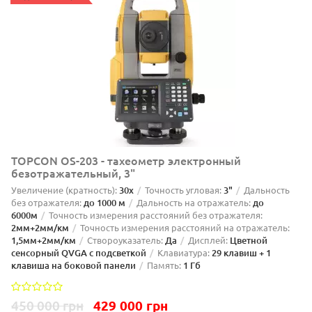
TOPCON OS-203 - тахеометр электронный
безотражательный, 3"
Увеличение (кратность):
30х
Точность угловая:
3"
Дальность
без отражателя:
до 1000 м
Дальность на отражатель:
до
6000м
Точность измерения расстояний без отражателя:
2мм+2мм/км
Точность измерения расстояний на отражатель:
1,5мм+2мм/км
Створоуказатель:
Да
Дисплей:
Цветной
сенсорный QVGA с подсветкой
Клавиатура:
29 клавиш + 1
клавиша на боковой панели
Память:
1 Гб
450 000 грн
429 000 грн