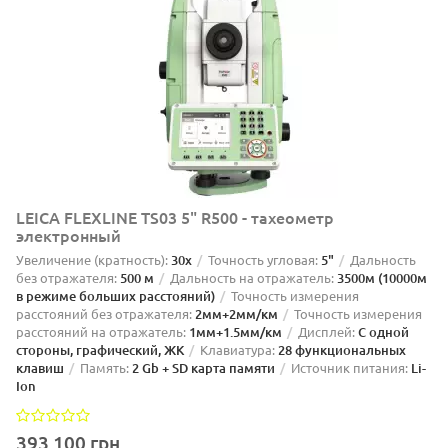
LEICA FLEXLINE TS03 5" R500 - тахеометр
электронный
Увеличение (кратность):
30х
Точность угловая:
5"
Дальность
без отражателя:
500 м
Дальность на отражатель:
3500м (10000м
в режиме больших расстояний)
Точность измерения
расстояний без отражателя:
2мм+2мм/км
Точность измерения
расстояний на отражатель:
1мм+1.5мм/км
Дисплей:
С одной
стороны, графический, ЖК
Клавиатура:
28 функциональных
клавиш
Память:
2 Gb + SD карта памяти
Источник питания:
Li-
Ion
393 100 грн