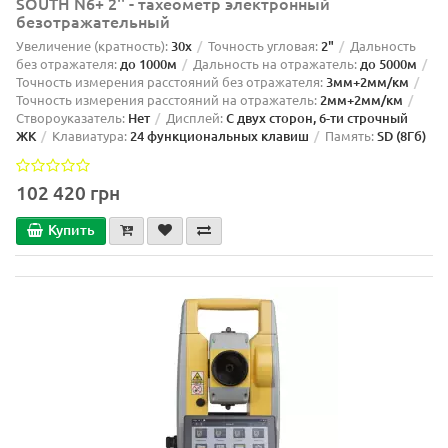
SOUTH N6+ 2'' - тахеометр электронный
безотражательный
Увеличение (кратность):
30х
Точность угловая:
2"
Дальность
без отражателя:
до 1000м
Дальность на отражатель:
до 5000м
Точность измерения расстояний без отражателя:
3мм+2мм/км
Точность измерения расстояний на отражатель:
2мм+2мм/км
Створоуказатель:
Нет
Дисплей:
С двух сторон, 6-ти строчный
ЖК
Клавиатура:
24 функциональных клавиш
Память:
SD (8Гб)
102 420 грн
Купить