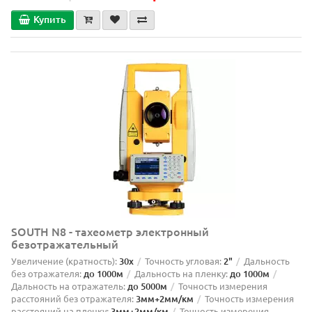
Купить
SOUTH N8 - тахеометр электронный
безотражательный
Увеличение (кратность):
30х
Точность угловая:
2"
Дальность
без отражателя:
до 1000м
Дальность на пленку:
до 1000м
Дальность на отражатель:
до 5000м
Точность измерения
расстояний без отражателя:
3мм+2мм/км
Точность измерения
расстояний на пленку:
3мм+2мм/км
Точность измерения