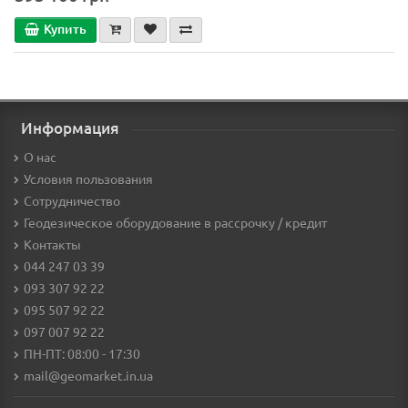
Купить
Информация
О нас
Условия пользования
Сотрудничество
Геодезическое оборудование в рассрочку / кредит
Контакты
044 247 03 39
093 307 92 22
095 507 92 22
097 007 92 22
ПН-ПТ: 08:00 - 17:30
mail@geomarket.in.ua