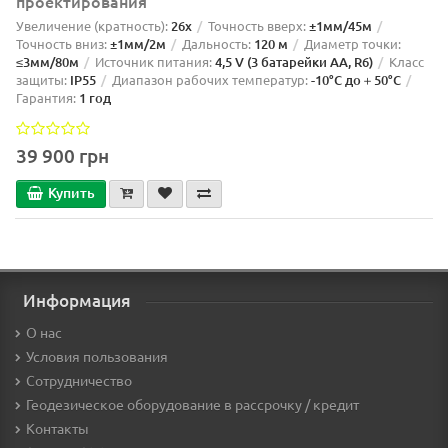
проектирования
Увеличение (кратность):
26x
Точность вверх:
±1мм/45м
Точность вниз:
±1мм/2м
Дальность:
120 м
Диаметр точки:
≤3мм/80м
Источник питания:
4,5 V (3 батарейки AA, R6)
Класс
защиты:
IP55
Диапазон рабочих температур:
-10°C до＋50°C
Гарантия:
1 год
39 900 грн
Купить
Информация
О нас
Условия пользования
Сотрудничество
Геодезическое оборудование в рассрочку / кредит
Контакты