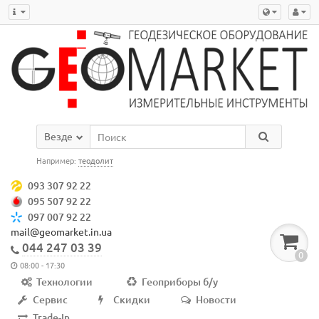
Везде
Например:
теодолит
093 307 92 22
095 507 92 22
097 007 92 22
mail@geomarket.in.ua
044 247 03 39
0
08:00 - 17:30
Технологии
Геоприборы б/у
Сервис
Скидки
Новости
Trade-In