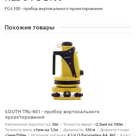
FG-L100 - прибор вертикального проектирования
Похожие товары
SOUTH TRL-401 - прибор вертикального
проектирования
Увеличение (кратность):
26x
Точность вверх:
<2,5мм на 100м
Точность вниз:
±1мм на 1,5м
Дальность:
120 м
Диаметр точки:
≤5мм/100м
Источник питания:
4,5 V (3 батарейки AA, R6)
Класс