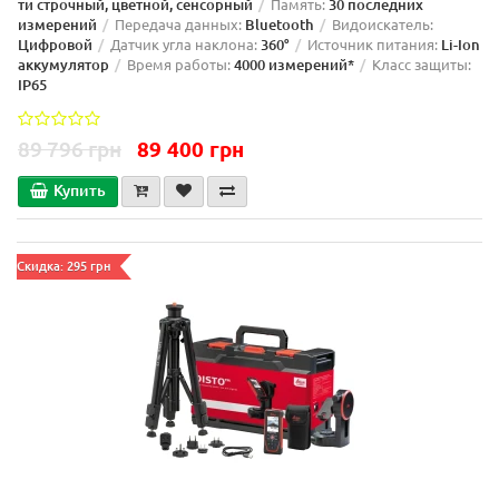
ти строчный, цветной, сенсорный
Память:
30 последних
измерений
Передача данных:
Bluetooth
Видоискатель:
Цифровой
Датчик угла наклона:
360°
Источник питания:
Li-Ion
аккумулятор
Время работы:
4000 измерений*
Класс защиты:
IP65
89 796 грн
89 400 грн
Купить
Скидка: 295 грн