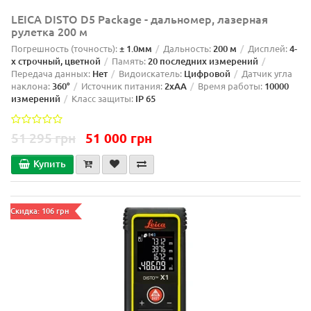
LEICA DISTO D5 Package - дальномер, лазерная
рулетка 200 м
Погрешность (точность):
± 1.0мм
Дальность:
200 м
Дисплей:
4-
х строчный, цветной
Память:
20 последних измерений
Передача данных:
Нет
Видоискатель:
Цифровой
Датчик угла
наклона:
360°
Источник питания:
2xAA
Время работы:
10000
измерений
Класс защиты:
IP 65
51 295 грн
51 000 грн
Купить
Скидка: 106 грн