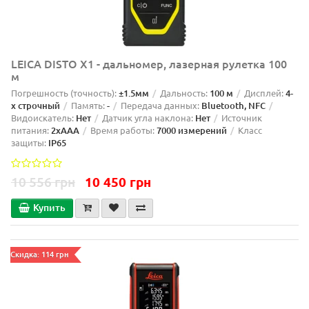
LEICA DISTO X1 - дальномер, лазерная рулетка 100
м
Погрешность (точность):
±1.5мм
Дальность:
100 м
Дисплей:
4-
х строчный
Память:
-
Передача данных:
Bluetooth, NFC
Видоискатель:
Нет
Датчик угла наклона:
Нет
Источник
питания:
2xAAA
Время работы:
7000 измерений
Класс
защиты:
IP65
10 556 грн
10 450 грн
Купить
Скидка: 114 грн