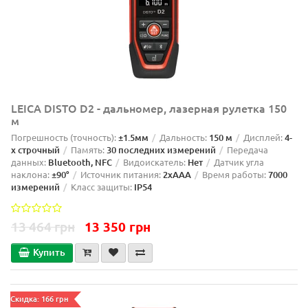
LEICA DISTO D2 - дальномер, лазерная рулетка 150
м
Погрешность (точность):
±1.5мм
Дальность:
150 м
Дисплей:
4-
х строчный
Память:
30 последних измерений
Передача
данных:
Bluetooth, NFC
Видоискатель:
Нет
Датчик угла
наклона:
±90°
Источник питания:
2xAAA
Время работы:
7000
измерений
Класс защиты:
IP54
13 464 грн
13 350 грн
Купить
Скидка: 166 грн