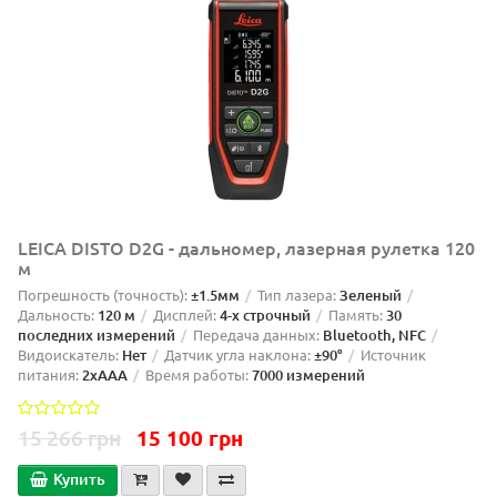
LEICA DISTO D2G - дальномер, лазерная рулетка 120
м
Погрешность (точность):
±1.5мм
Тип лазера:
Зеленый
Дальность:
120 м
Дисплей:
4-х строчный
Память:
30
последних измерений
Передача данных:
Bluetooth, NFC
Видоискатель:
Нет
Датчик угла наклона:
±90°
Источник
питания:
2xAAA
Время работы:
7000 измерений
15 266 грн
15 100 грн
Купить