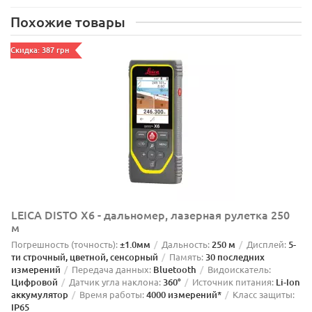
Похожие товары
Скидка: 387 грн
LEICA DISTO X6 - дальномер, лазерная рулетка 250
м
Погрешность (точность):
±1.0мм
Дальность:
250 м
Дисплей:
5-
ти строчный, цветной, сенсорный
Память:
30 последних
измерений
Передача данных:
Bluetooth
Видоискатель:
Цифровой
Датчик угла наклона:
360°
Источник питания:
Li-Ion
аккумулятор
Время работы:
4000 измерений*
Класс защиты:
IP65