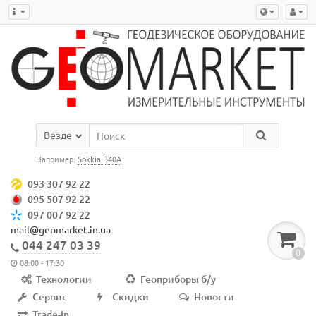
Везде
Например:
Sokkia B40A
093 307 92 22
095 507 92 22
097 007 92 22
mail@geomarket.in.ua
044 247 03 39
0
08:00 - 17:30
Технологии
Геоприборы б/у
Сервис
Скидки
Новости
Trade-In