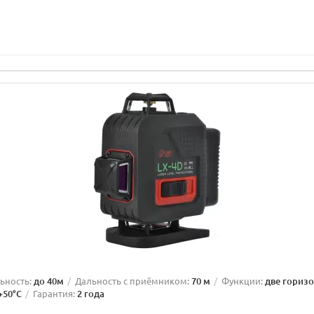
X
ьность:
до 40м
Дальность с приёмником:
70 м
Функции:
две горизо
.+50°С
Гарантия:
2 года