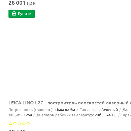
28 001 грн
Купить
LEICA LINO L2G - построитель плоскостей лазерный 
Погрешность (точность):
±1мм на 5м
Тип лазера:
Зеленый
Даль
защиты:
IP54
Диапазон рабочих температур:
-10°C...+40ºС
Гара