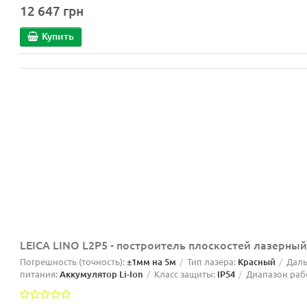
12 647 грн
Купить
LEICA LINO L2P5 - построитель плоскостей лазерны
Погрешность (точность):
±1мм на 5м
Тип лазера:
Красный
Даль
питания:
Аккумулятор Li-Ion
Класс защиты:
IP54
Диапазон раб