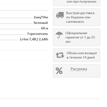
или при получении
Быстрая доставка
2мм/10м
по Украине или
самовывоз
Зеленый
60 м
Официальная
Горизонталь
гарантия от 1 до 25
Li-Ion 7,4В / 2,6Ah
лет
Обмен или возврат
в течении 14 дней
Рассрочка