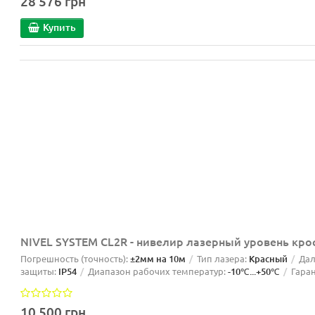
28 576 грн
Купить
NIVEL SYSTEM CL2R - нивелир лазерный уровень кр
Погрешность (точность):
±2мм на 10м
Тип лазера:
Красный
Дал
защиты:
IP54
Диапазон рабочих температур:
-10℃...+50℃
Гаран
10 500 грн