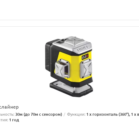
ослайнер
ьность:
30м (до 70м с сенсором)
Функции:
1 x горизонталь (360°), 1 x 
тия:
1 год