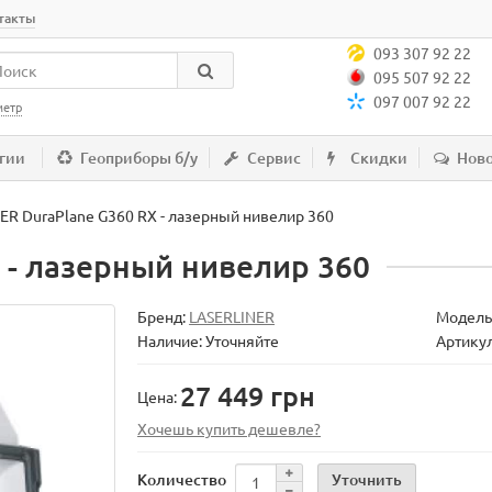
такты
093 307 92 22
095 507 92 22
097 007 92 22
метр
гии
Геоприборы б/у
Сервис
Скидки
Нов
ER DuraPlane G360 RX - лазерный нивелир 360
 - лазерный нивелир 360
Бренд:
LASERLINER
Модель
Наличие: Уточняйте
Артикул
27 449 грн
Цена:
Хочешь купить дешевле?
Уточнить
Количество