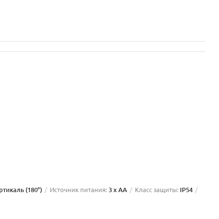
ертикаль (180°)
Источник питания:
3 x AA
Класс защиты:
IP54