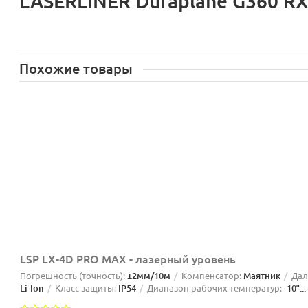
LASERLINER Duraplane G360 R
Похожие товары
LSP LX-4D PRO MAX - лазерный уровень
Погрешность (точность):
±2мм/10м
Компенсатор:
Маятник
Дал
Li-Ion
Класс защиты:
IP54
Диапазон рабочих температур:
-10°..