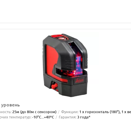
й уровень
ность:
25м (до 80м с сенсором)
Функции:
1 x горизонталь (180°), 1 x в
очих температур:
-10°C...+40ºС
Гарантия:
3 года*