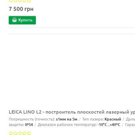
7 500 грн
Купить
LEICA LINO L2 - построитель плоскостей лазерный у
Погрешность (точность):
±1мм на 5м
Тип лазера:
Красный
Даль
защиты:
IP54
Диапазон рабочих температур:
-10°C...+40ºС
Гара