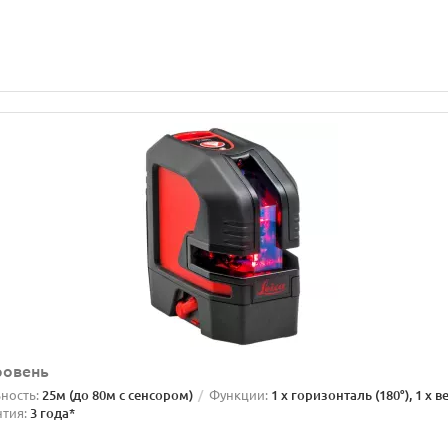
ровень
ность:
25м (до 80м с сенсором)
Функции:
1 x горизонталь (180°), 1 x в
нтия:
3 года*