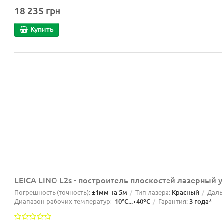
18 235 грн
Купить
LEICA LINO L2s - построитель плоскостей лазерный 
Погрешность (точность):
±1мм на 5м
Тип лазера:
Красный
Даль
Диапазон рабочих температур:
-10°C...+40ºС
Гарантия:
3 года*