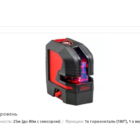
уровень
ность:
25м (до 80м с сенсором)
Функции:
1x горизонталь (180°), 1 x в