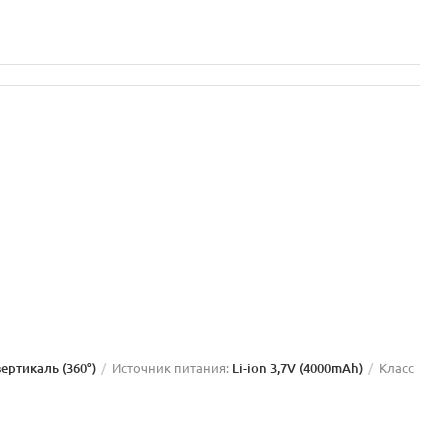
вертикаль (360°)
Источник питания:
Li-ion 3,7V (4000mAh)
Класс