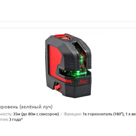
уровень (зелёный луч)
ность:
35м (до 80м с сенсором)
Функции:
1x горизонталь (180°), 1 x в
нтия:
3 года*