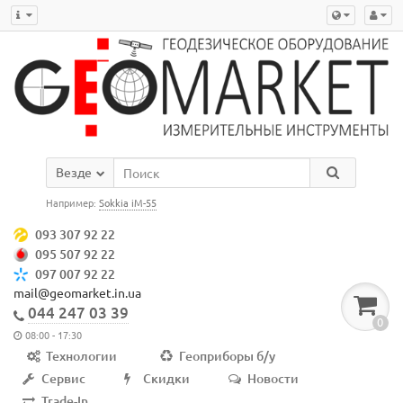
Везде
Например:
Sokkia iM-55
093 307 92 22
095 507 92 22
097 007 92 22
mail@geomarket.in.ua
044 247 03 39
0
08:00 - 17:30
Технологии
Геоприборы б/у
Сервис
Скидки
Новости
Trade-In