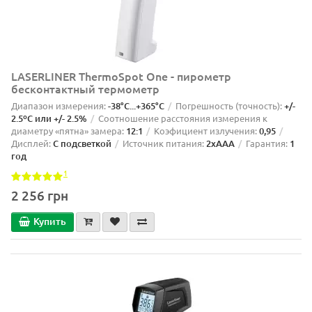
LASERLINER ThermoSpot One - пирометр
бесконтактный термометр
Диапазон измерения:
-38°C...+365°C
Погрешность (точность):
+/-
2.5ºС или +/- 2.5%
Соотношение расстояния измерения к
диаметру «пятна» замера:
12:1
Коэфициент излучения:
0,95
Дисплей:
С подсветкой
Источник питания:
2xAAA
Гарантия:
1
год
1
2 256 грн
Купить