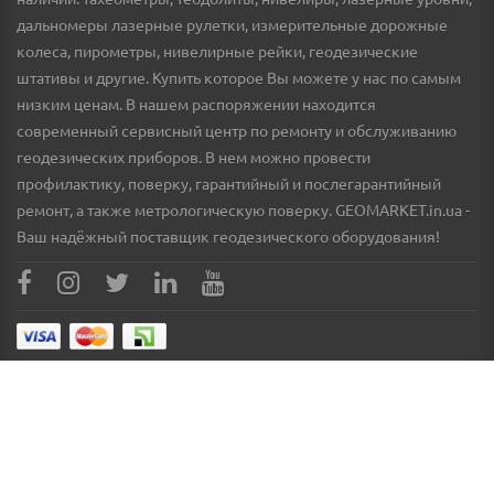
дальномеры лазерные рулетки, измерительные дорожные
колеса, пирометры, нивелирные рейки, геодезические
штативы и другие. Купить которое Вы можете у нас по самым
низким ценам. В нашем распоряжении находится
современный сервисный центр по ремонту и обслуживанию
геодезических приборов. В нем можно провести
профилактику, поверку, гарантийный и послегарантийный
ремонт, а также метрологическую поверку. GEOMARKET.in.ua -
Ваш надёжный поставщик геодезического оборудования!