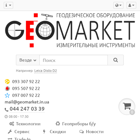
Везде
Например:
Leica Disto D2
093 307 92 22
095 507 92 22
097 007 92 22
mail@geomarket.in.ua
044 247 03 39
0
08:00 - 17:30
Технологии
Геоприборы б/у
Сервис
Скидки
Новости
Trade-In