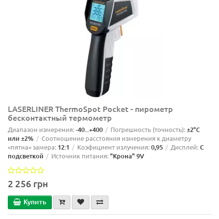
LASERLINER ThermoSpot Pocket - пирометр
бесконтактный термометр
Диапазон измерения:
-40...+400
Погрешность (точность):
±2°C
или ±2%
Соотношение расстояния измерения к диаметру
«пятна» замера:
12:1
Коэфициент излучения:
0,95
Дисплей:
С
подсветкой
Источник питания:
"Крона" 9V
2 256 грн
Купить