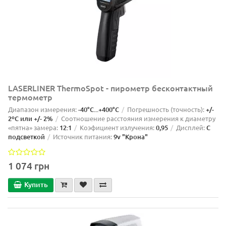
LASERLINER ThermoSpot - пирометр бесконтактный
термометр
Диапазон измерения:
-40°C...+400°C
Погрешность (точность):
+/-
2ºС или +/- 2%
Соотношение расстояния измерения к диаметру
«пятна» замера:
12:1
Коэфициент излучения:
0,95
Дисплей:
С
подсветкой
Источник питания:
9v "Крона"
1 074 грн
Купить