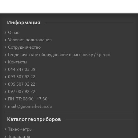
Информация
О нас
Условия пользования
Сотрудничество
Геодезическое оборудование в рассрочку / кредит
Контакты
044 247 03 39
093 307 92 22
095 507 92 22
097 007 92 22
ПН-ПТ: 08:00 - 17:30
mail@geomarket.in.ua
Каталог геоприборов
Тахеометры
Теодолиты