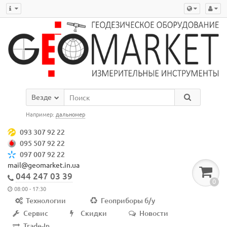
Везде
Например:
дальномер
093 307 92 22
095 507 92 22
097 007 92 22
mail@geomarket.in.ua
044 247 03 39
0
08:00 - 17:30
Технологии
Геоприборы б/у
Сервис
Скидки
Новости
Trade-In