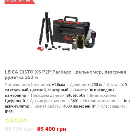
Скидка: 396 грн
LEICA DISTO X6 P2P-Package - дальномер, лазерная
рулетка 250 м
Погрешность (точность):
±1.0мм
Дальность:
250 м
Дисплей:
5-
ти строчный, цветной, сенсорный
Память:
30 последних
измерений
Передача данных:
Bluetooth
Видоискатель:
Цифровой
Датчик угла наклона:
360°
Источник питания:
Li-Ion
аккумулятор
Время работы:
4000 измерений*
Класс защиты:
IP65
89 796 грн
89 400 грн