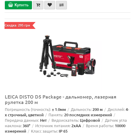
Купить
Скидка: 295 грн
LEICA DISTO D5 Package - дальномер, лазерная
рулетка 200 м
Погрешность (точность):
± 1.0мм
Дальность:
200 м
Дисплей:
4-
х строчный, цветной
Память:
20 последних измерений
Передача данных:
Нет
Видоискатель:
Цифровой
Датчик угла
наклона:
360°
Источник питания:
2xAA
Время работы:
10000
измерений
Класс защиты:
IP 65