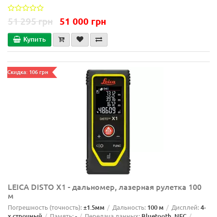
51 295 грн
51 000 грн
Купить
Скидка: 106 грн
LEICA DISTO X1 - дальномер, лазерная рулетка 100
м
Погрешность (точность):
±1.5мм
Дальность:
100 м
Дисплей:
4-
х строчный
Память:
-
Передача данных:
Bluetooth, NFC