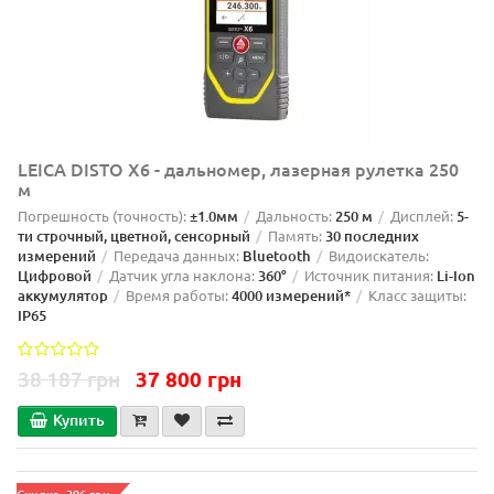
LEICA DISTO X6 - дальномер, лазерная рулетка 250
м
Погрешность (точность):
±1.0мм
Дальность:
250 м
Дисплей:
5-
ти строчный, цветной, сенсорный
Память:
30 последних
измерений
Передача данных:
Bluetooth
Видоискатель:
Цифровой
Датчик угла наклона:
360°
Источник питания:
Li-Ion
аккумулятор
Время работы:
4000 измерений*
Класс защиты:
IP65
38 187 грн
37 800 грн
Купить