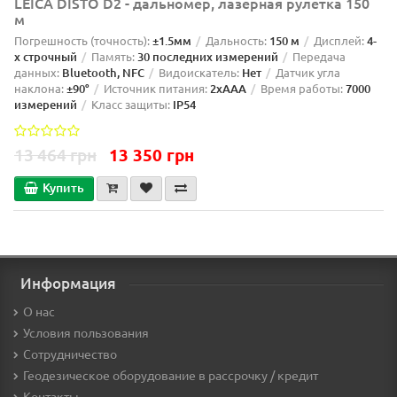
LEICA DISTO D2 - дальномер, лазерная рулетка 150
м
Погрешность (точность):
±1.5мм
Дальность:
150 м
Дисплей:
4-
х строчный
Память:
30 последних измерений
Передача
данных:
Bluetooth, NFC
Видоискатель:
Нет
Датчик угла
наклона:
±90°
Источник питания:
2xAAA
Время работы:
7000
измерений
Класс защиты:
IP54
13 464 грн
13 350 грн
Купить
Информация
О нас
Условия пользования
Сотрудничество
Геодезическое оборудование в рассрочку / кредит
Контакты