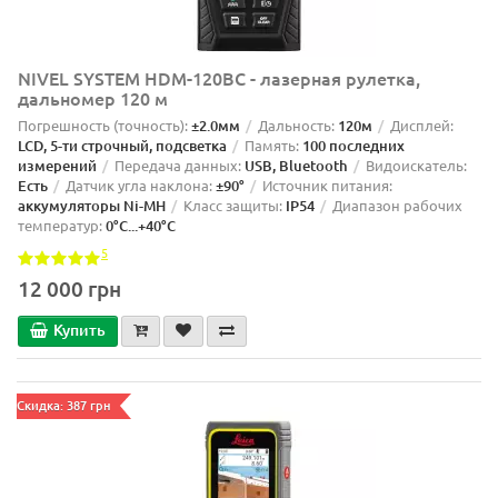
NIVEL SYSTEM HDM-120BC - лазерная рулетка,
дальномер 120 м
Погрешность (точность):
±2.0мм
Дальность:
120м
Дисплей:
LCD, 5-ти строчный, подсветка
Память:
100 последних
измерений
Передача данных:
USB, Bluetooth
Видоискатель:
Есть
Датчик угла наклона:
±90°
Источник питания:
аккумуляторы Ni-MH
Класс защиты:
IP54
Диапазон рабочих
температур:
0°С...+40°С
5
12 000 грн
Купить
Скидка: 387 грн