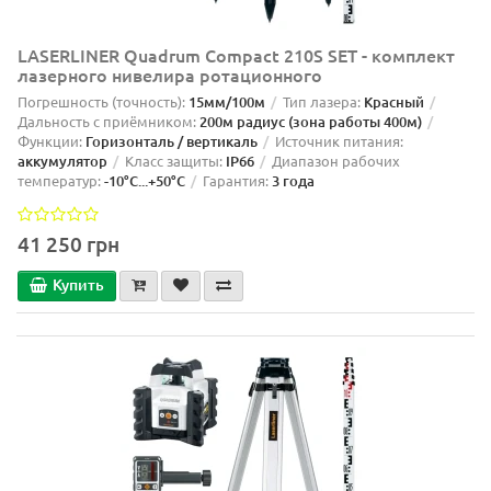
LASERLINER Quadrum Compact 210S SET - комплект
лазерного нивелира ротационного
Погрешность (точность):
15мм/100м
Тип лазера:
Красный
Дальность с приёмником:
200м радиус (зона работы 400м)
Функции:
Горизонталь / вертикаль
Источник питания:
аккумулятор
Класс защиты:
IP66
Диапазон рабочих
температур:
-10°C...+50°C
Гарантия:
3 года
41 250 грн
Купить