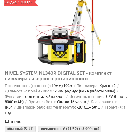
Скидка: 1 500 грн
NIVEL SYSTEM NL340R DIGITAL SET - комплект
нивелира лазерного ротационного
Погрешность (точность):
10мм/100м
Тип лазера:
Красный
Дальность с приёмником:
250м радиус (зона работы 500м)
Функции:
Горизонталь / наклон
Источник питания:
3.7V (Li-ion,
8000 mAh)
Время работы:
Около 16 часов
Класс защиты:
IP54
Диапазон рабочих температур:
-20°C...+ 50°C
Гарантия:
1
год
Штатив:
обычный (SJJ1)
элевационный (SJJ32)
(+8 000 грн)