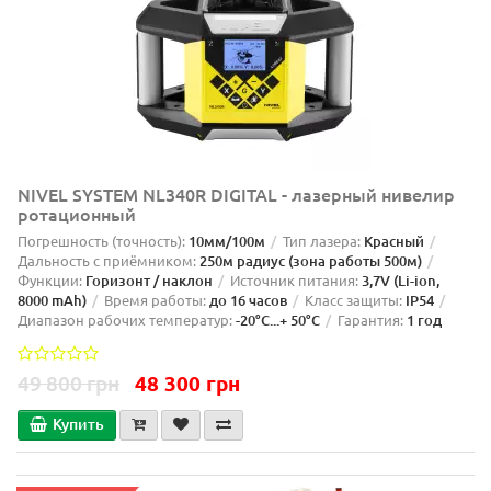
NIVEL SYSTEM NL340R DIGITAL - лазерный нивелир
ротационный
Погрешность (точность):
10мм/100м
Тип лазера:
Красный
Дальность с приёмником:
250м радиус (зона работы 500м)
Функции:
Горизонт / наклон
Источник питания:
3,7V (Li-ion,
8000 mAh)
Время работы:
до 16 часов
Класс защиты:
IP54
Диапазон рабочих температур:
-20°C...+ 50°C
Гарантия:
1 год
49 800 грн
48 300 грн
Купить