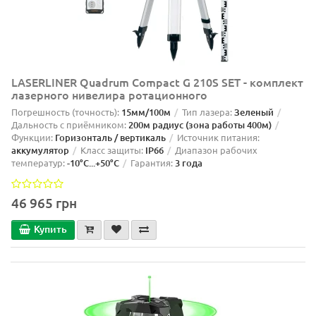
LASERLINER Quadrum Compact G 210S SET - комплект
лазерного нивелира ротационного
Погрешность (точность):
15мм/100м
Тип лазера:
Зеленый
Дальность с приёмником:
200м радиус (зона работы 400м)
Функции:
Горизонталь / вертикаль
Источник питания:
аккумулятор
Класс защиты:
IP66
Диапазон рабочих
температур:
-10°C...+50°C
Гарантия:
3 года
46 965 грн
Купить