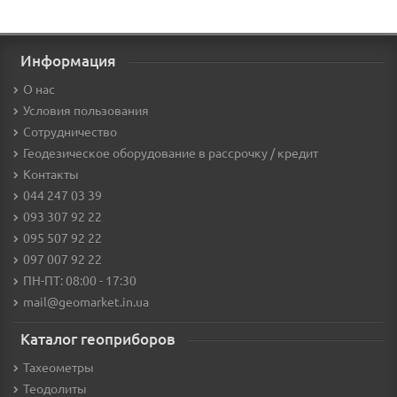
Информация
О нас
Условия пользования
Сотрудничество
Геодезическое оборудование в рассрочку / кредит
Контакты
044 247 03 39
093 307 92 22
095 507 92 22
097 007 92 22
ПН-ПТ: 08:00 - 17:30
mail@geomarket.in.ua
Каталог геоприборов
Тахеометры
Теодолиты