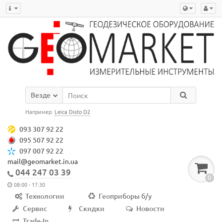
Везде
Например:
Leica Disto D2
093 307 92 22
095 507 92 22
097 007 92 22
mail@geomarket.in.ua
044 247 03 39
0
08:00 - 17:30
Технологии
Геоприборы б/у
Сервис
Скидки
Новости
Trade-In