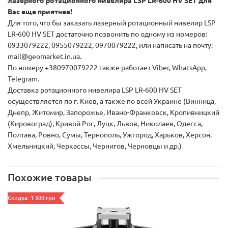
лазерного ротационного нивелира LSP LR-600 HV SET для
Вас еще приятнее!
Для того, что бы заказать лазерный ротационный нивелир LSP
LR-600 HV SET достаточно позвонить по одному из номеров:
0933079222, 0955079222, 0970079222, или написать на почту:
mail@geomarket.in.ua.
По номеру +380970079222 также работает Viber, WhatsApp,
Telegram.
Доставка ротационного нивелира LSP LR-600 HV SET
осуществляется по г. Киев, а также по всей Украине (Винница,
Днепр, Житомир, Запорожье, Ивано-Франковск, Кропивницкий
(Кировоград), Кривой Рог, Луцк, Львов, Николаев, Одесса,
Полтава, Ровно, Сумы, Тернополь, Ужгород, Харьков, Херсон,
Хмельницкий, Черкассы, Чернигов, Черновцы и др.)
Похожие товары
Скидка: 1 500 грн