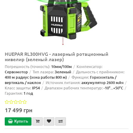
HUEPAR RL300HVG - лазерный ротационный
нивелир (зеленый лазер)
Погрешность (точность):
10мм/100м
Компенсатор:
Сервомотор
Тип лазера:
Зеленый
Дальность с приёмником:
400 м радиус (зона работы 800 м)
Функции:
Горизонталь /
вертикаль / наклон
Источник питания:
аккумулятор 2600 мАч
Класс защиты:
IP54
Диапазон рабочих температур:
-10°...+50°C
Гарантия:
1 год
17 499 грн
Купить