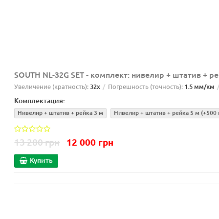
SOUTH NL-32G SET - комплект: нивелир + штатив + р
Увеличение (кратность):
32x
Погрешность (точность):
1.5 мм/км
Комплектация:
Нивелир + штатив + рейка 3 м
Нивелир + штатив + рейка 5 м
(+500 
13 280 грн
12 000 грн
Купить