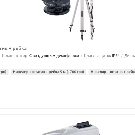
тив + рейка
Компенсатор:
С воздушным демпфером
Класс защиты:
IP54
Диап
грн)
Нивелир + штатив + рейка 5 м
(+700 грн)
Нивелир + штатив + рейк