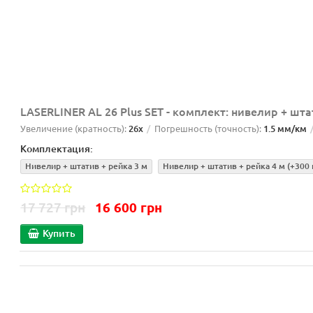
LASERLINER AL 26 Plus SET - комплект: нивелир + шта
Увеличение (кратность):
26x
Погрешность (точность):
1.5 мм/км
Комплектация:
Нивелир + штатив + рейка 3 м
Нивелир + штатив + рейка 4 м
(+300 
17 727 грн
16 600 грн
Купить