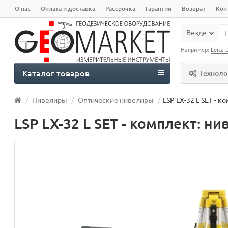
О нас
Оплата и доставка
Рассрочка
Гарантия
Возврат
Кон
Везде
Например:
Leica 
Каталог товаров
Техноло
Нивелиры
Оптические нивелиры
LSP LX-32 L SET - к
LSP LX-32 L SET - комплект: н