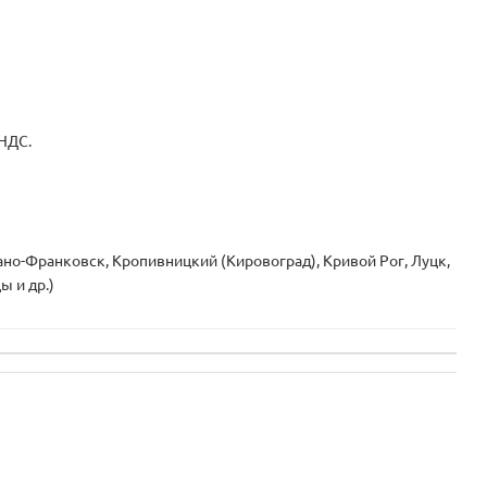
 НДС.
вано-Франковск, Кропивницкий (Кировоград), Кривой Рог, Луцк,
ы и др.)