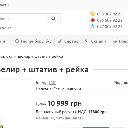
такты
093 307 92 22
095 507 92 22
097 007 92 22
Disto D2
гии
Геоприборы б/у
Сервис
Скидки
Нов
омплект: нивелир + штатив + рейка
ивелир + штатив + рейка
Бренд:
LSP
Модель
Наличие: Есть в наличии
10 999 грн
Цена:
Безналичный расчет с НДС:
13800 грн
Хочешь купить дешевле?