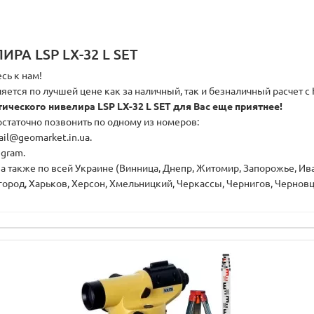
А LSP LX-32 L SET
сь к нам!
яется по лучшей цене как за наличный, так и безналичный расчет с
еского нивелира LSP LX-32 L SET для Вас еще приятнее!
достаточно позвонить по одному из номеров:
ail@geomarket.in.ua.
egram.
, а также по всей Украине (Винница, Днепр, Житомир, Запорожье, И
город, Харьков, Херсон, Хмельницкий, Черкассы, Чернигов, Черновц