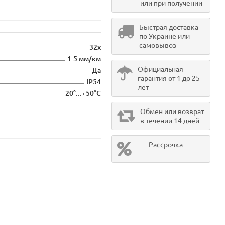
или при получении
Быстрая доставка
по Украине или
самовывоз
32x
1.5 мм/км
Официальная
Да
гарантия от 1 до 25
IP54
лет
-20°...+50°C
Обмен или возврат
в течении 14 дней
Рассрочка