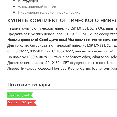
Инструкция
Алюминиевый штатив
Нивелирная телескопическая рейка
КУПИТЬ КОМПЛЕКТ ОПТИЧЕСКОГО НИВЕЛИР
Решили купить оптический нивелир LSP LX-32 L SET? Обращайте
Продажа оптических нивелиров LSP LX-32 L SET у нас осуществл
Нашли дешевле? Сообщите нам! Мы сделаем стоимость оптич
Для того, что бы заказать оптический нивелир LSP LX-32 L SET 
0933079222, 0955079222, 0970079222, или написать на почту: m
По номеру +380970079222 также работает Viber, WhatsApp, Tel
Доставка нивелиров LSP LX-32 L SET осуществляется по г. Киев
Львов, Николаев, Одесса, Полтава, Ровно, Сумы, Тернополь, Уж
Похожие товары
Лидер продаж!
Скидка: 1 280 грн