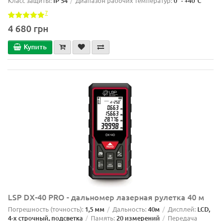
Класс защиты:
IP 54
Диапазон рабочих температур:
0° - +40°С
7
4 680 грн
Купить
LSP DX-40 PRO - дальномер лазерная рулетка 40 м
Погрешность (точность):
1,5 мм
Дальность:
40м
Дисплей:
LCD,
4-х строчный, подсветка
Память:
20 измерений
Передача