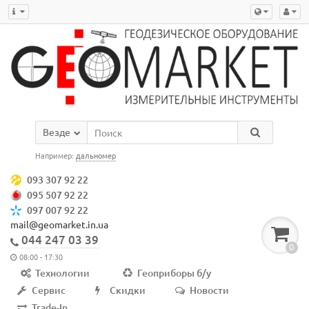
Везде
Например:
дальномер
093 307 92 22
095 507 92 22
097 007 92 22
mail@geomarket.in.ua
044 247 03 39
0
08:00 - 17:30
Технологии
Геоприборы б/у
Сервис
Скидки
Новости
Trade-In