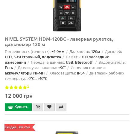
NIVEL SYSTEM HDM-120BC - лазерная рулетка,
дальномер 120 м
Погрешность (точность):
±2.0мм
Дальность:
120м
Дисплей:
LCD, 5-ти строчный, подсветка
Память:
100 последних
измерений
Передача данных:
USB, Bluetooth
Видоискатель:
Есть
Датчик угла наклона:
±90°
Источник питания:
аккумуляторы Ni-MH
Класс защиты:
IP54
Диапазон рабочих
температур:
0°С...+40°С
5
12 000 грн
Купить
Скидка: 387 грн