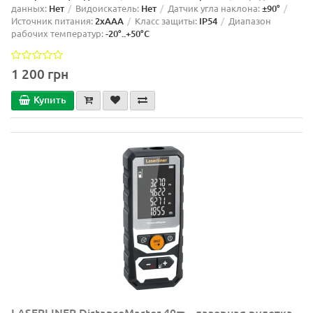
данных:
Нет
Видоискатель:
Нет
Датчик угла наклона:
±90°
Источник питания:
2xAAA
Класс защиты:
IP54
Диапазон
рабочих температур:
-20°..+50°C
1 200 грн
Купить
LASERLINER DistanceMaster 40m - лазерная рулетка,