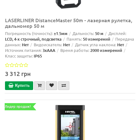
LASERLINER DistanceMaster 50m - лазерная рулетка,
дальномер 50 м
Погрешность (точность):
±1.5мм
Дальность:
50 м
Дисплей:
LCD, 4-х строчный, подсветка
Память:
50 измерений
Передача
данных:
Нет
Видоискатель:
Нет
Датчик угла наклона:
Нет
Источник питания:
3xAAA
Время работы:
2000 измерений
Класс защиты:
IP65
3 312 грн
Купить
Лидер продаж!