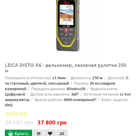
LEICA DISTO X6 - дальномер, лазерная рулетка 250
м
Погрешность (точность):
±1.0мм
Дальность:
250 м
Дисплей:
5-
ти строчный, цветной, сенсорный
Память:
30 последних
измерений
Передача данных:
Bluetooth
Видоискатель:
Цифровой
Датчик угла наклона:
360°
Источник питания:
Li-Ion
аккумулятор
Время работы:
4000 измерений*
Класс защиты:
IP65
38 187 грн
37 800 грн
Купить