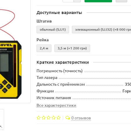
Доступные варианты
Штатив
обычный (SJJ1)
элевационный (SJJ32)
(+8 000 гр
Рейка
2,4 м
3,5 м
(+1 200 грн)
Краткие характеристики
Погрешность (точность)
Тип лазера
Дальность с приёмником
350
Функции
Гори
Источник питания
Все характеристики
0 отзывов