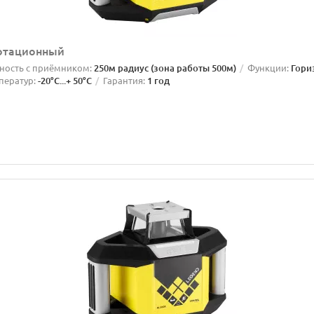
ротационный
ность с приёмником:
250м радиус (зона работы 500м)
Функции:
Гори
ператур:
-20°C...+ 50°C
Гарантия:
1 год