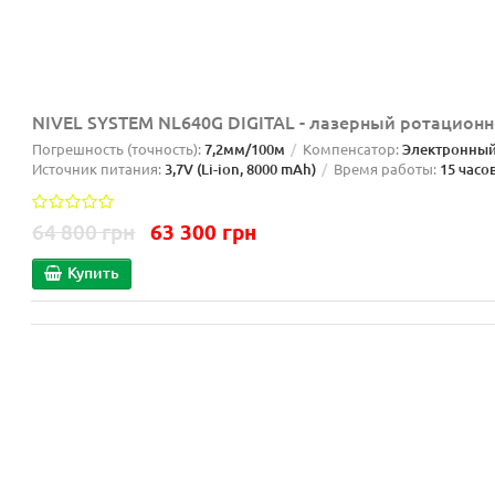
NIVEL SYSTEM NL640G DIGITAL - лазерный ротацион
Погрешность (точность):
7,2мм/100м
Компенсатор:
Электронны
Источник питания:
3,7V (Li-ion, 8000 mAh)
Время работы:
15 часо
64 800 грн
63 300 грн
Купить