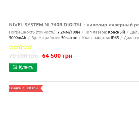
NIVEL SYSTEM NL740R DIGITAL - нивелир лазерный 
Погрешность (точность):
7.2мм/100м
Тип лазера:
Красный
Даль
5000mAh
Время работы:
50 часов
Класс защиты:
IP65
Диапаз
70 500 грн
64 500 грн
Купить
Скидка: 1 500 грн