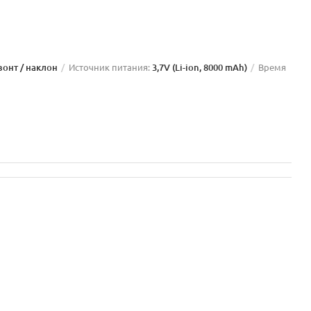
зонт / наклон
Источник питания:
3,7V (Li-ion, 8000 mAh)
Время