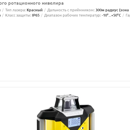
ного ротационного нивелира
й
Тип лазера:
Красный
Дальность с приёмником:
300м радиус (зона
в
Класс защиты:
IP65
Диапазон рабочих температур:
-10°...+50°C
Га