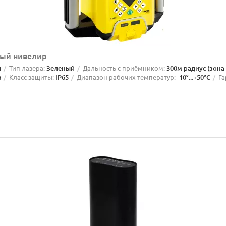
ный нивелир
й
Тип лазера:
Зеленый
Дальность с приёмником:
300м радиус (зона
в
Класс защиты:
IP65
Диапазон рабочих температур:
-10°...+50°C
Га