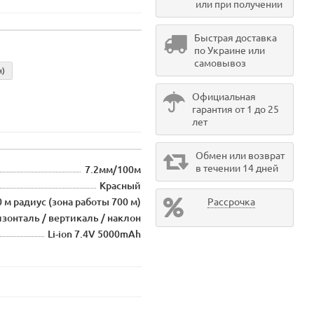
или при получении
Быстрая доставка
по Украине или
самовывоз
н)
Официальная
гарантия от 1 до 25
лет
Обмен или возврат
в течении 14 дней
7.2мм/100м
Красный
 м радиус (зона работы 700 м)
Рассрочка
зонталь / вертикаль / наклон
Li-ion 7.4V 5000mAh