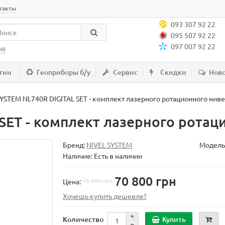
такты
093 307 92 22
095 507 92 22
097 007 92 22
N6
гии
Геоприборы б/у
Сервис
Скидки
Нов
SYSTEM NL740R DIGITAL SET - комплект лазерного ротационного нив
SET - комплект лазерного рота
Бренд:
NIVEL SYSTEM
Модель
Наличие: Есть в наличии
70 800 грн
76 800 грн
Цена:
Хочешь купить дешевле?
Купить
Количество