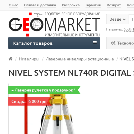
О нас
Оплата и доставка
Рассрочка
Гарантия
Возврат
Кон
Везде
Например:
South 
Каталог товаров
Техноло
Нивелиры
Лазерные нивелиры ротационные
NIVEL 
NIVEL SYSTEM NL740R DIGITAL 
+ Лазерна рулетка у подарунок*
Скидка: 6 000 грн