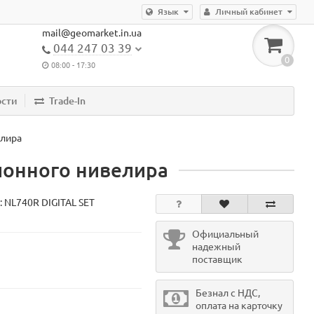
Язык
Личный кабинет
mail@geomarket.in.ua
044 247 03 39
0
08:00 - 17:30
ости
Trade-In
елира
ционного нивелира
:
NL740R DIGITAL SET
Официальный
надежный
поставщик
Безнал с НДС,
оплата на карточку