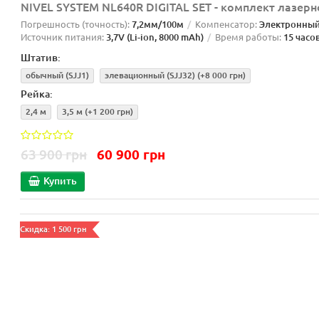
NIVEL SYSTEM NL640R DIGITAL SET - комплект лазер
Погрешность (точность):
7,2мм/100м
Компенсатор:
Электронны
Источник питания:
3,7V (Li-ion, 8000 mAh)
Время работы:
15 часо
Штатив:
обычный (SJJ1)
элевационный (SJJ32)
(+8 000 грн)
Рейка:
2,4 м
3,5 м
(+1 200 грн)
63 900 грн
60 900 грн
Купить
Скидка: 1 500 грн