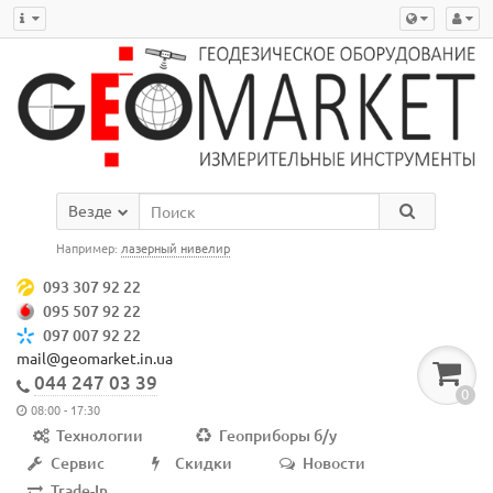
Везде
Например:
лазерный нивелир
093 307 92 22
095 507 92 22
097 007 92 22
mail@geomarket.in.ua
044 247 03 39
0
08:00 - 17:30
Технологии
Геоприборы б/у
Сервис
Скидки
Новости
Trade-In