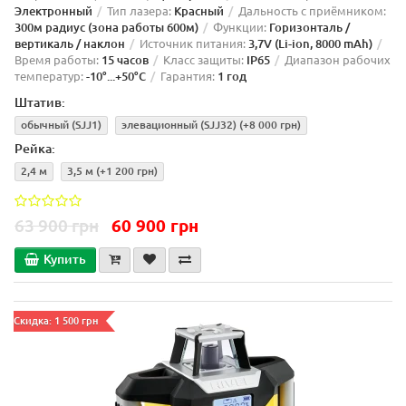
Электронный
Тип лазера:
Красный
Дальность с приёмником:
300м радиус (зона работы 600м)
Функции:
Горизонталь /
вертикаль / наклон
Источник питания:
3,7V (Li-ion, 8000 mAh)
Время работы:
15 часов
Класс защиты:
IP65
Диапазон рабочих
температур:
-10°...+50°C
Гарантия:
1 год
Штатив:
обычный (SJJ1)
элевационный (SJJ32)
(+8 000 грн)
Рейка:
2,4 м
3,5 м
(+1 200 грн)
63 900 грн
60 900 грн
Купить
Скидка: 1 500 грн