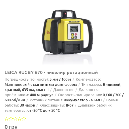
LEICA RUGBY 670 - нивелир ротационный
Погрешность (точность):
5 мм / 100 м
Компенсатор:
Маятниковый с магнитным демпфером
Тип лазера:
Видимый,
красный, 635 нм, класс II
Дальность:
Дальность с
приёмником:
400 м радиус
Скорость сканирования:
0 / 60 / 300 /
600 об/мин
Источник питания:
аккумулятор - Ni-MH
Время
работы:
30 часов
Класс защиты:
IP67
Диапазон рабочих
температур:
от -20 °C до + 50 °C
0 грн