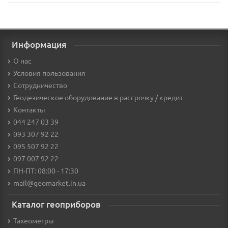
Информация
О нас
Условия пользования
Сотрудничество
Геодезическое оборудование в рассрочку / кредит
Контакты
044 247 03 39
093 307 92 22
095 507 92 22
097 007 92 22
ПН-ПТ: 08:00 - 17:30
mail@geomarket.in.ua
Каталог геоприборов
Тахеометры