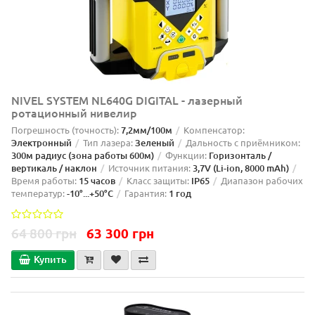
NIVEL SYSTEM NL640G DIGITAL - лазерный
ротационный нивелир
Погрешность (точность):
7,2мм/100м
Компенсатор:
Электронный
Тип лазера:
Зеленый
Дальность с приёмником:
300м радиус (зона работы 600м)
Функции:
Горизонталь /
вертикаль / наклон
Источник питания:
3,7V (Li-ion, 8000 mAh)
Время работы:
15 часов
Класс защиты:
IP65
Диапазон рабочих
температур:
-10°...+50°C
Гарантия:
1 год
64 800 грн
63 300 грн
Купить