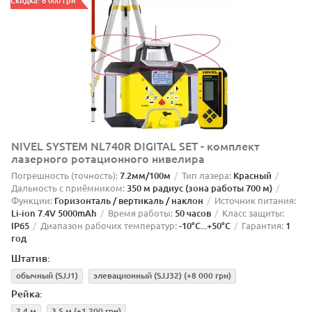
Скидка: 6 000 грн
NIVEL SYSTEM NL740R DIGITAL SET - комплект
лазерного ротационного нивелира
Погрешность (точность):
7.2мм/100м
Тип лазера:
Красный
Дальность с приёмником:
350 м радиус (зона работы 700 м)
Функции:
Горизонталь / вертикаль / наклон
Источник питания:
Li-ion 7.4V 5000mAh
Время работы:
50 часов
Класс защиты:
IP65
Диапазон рабочих температур:
-10°C...+50°C
Гарантия:
1
год
Штатив:
обычный (SJJ1)
элевационный (SJJ32)
(+8 000 грн)
Рейка:
2,4 м
3,5 м
(+1 200 грн)