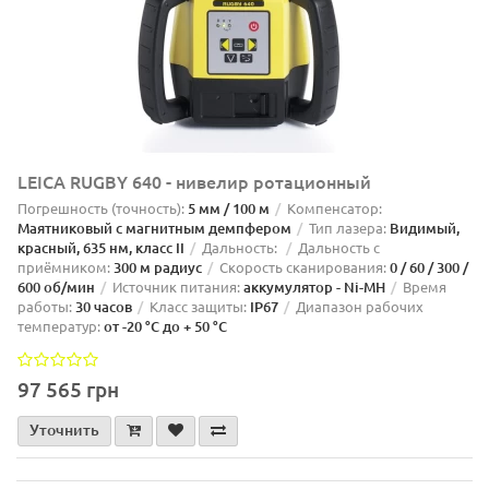
LEICA RUGBY 640 - нивелир ротационный
Погрешность (точность):
5 мм / 100 м
Компенсатор:
Маятниковый с магнитным демпфером
Тип лазера:
Видимый,
красный, 635 нм, класс II
Дальность:
Дальность с
приёмником:
300 м радиус
Скорость сканирования:
0 / 60 / 300 /
600 об/мин
Источник питания:
аккумулятор - Ni-MH
Время
работы:
30 часов
Класс защиты:
IP67
Диапазон рабочих
температур:
от -20 °C до + 50 °C
97 565 грн
Уточнить