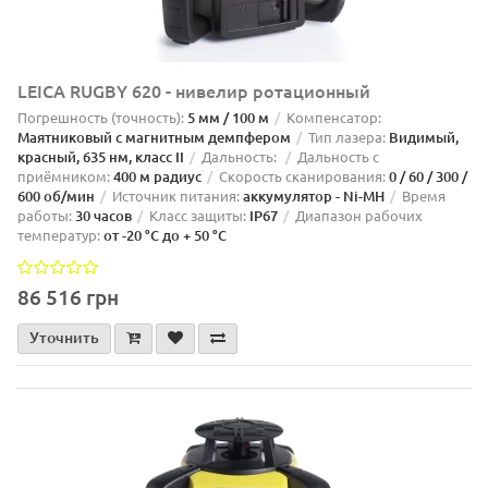
LEICA RUGBY 620 - нивелир ротационный
Погрешность (точность):
5 мм / 100 м
Компенсатор:
Маятниковый с магнитным демпфером
Тип лазера:
Видимый,
красный, 635 нм, класс II
Дальность:
Дальность с
приёмником:
400 м радиус
Скорость сканирования:
0 / 60 / 300 /
600 об/мин
Источник питания:
аккумулятор - Ni-MH
Время
работы:
30 часов
Класс защиты:
IP67
Диапазон рабочих
температур:
от -20 °C до + 50 °C
86 516 грн
Уточнить