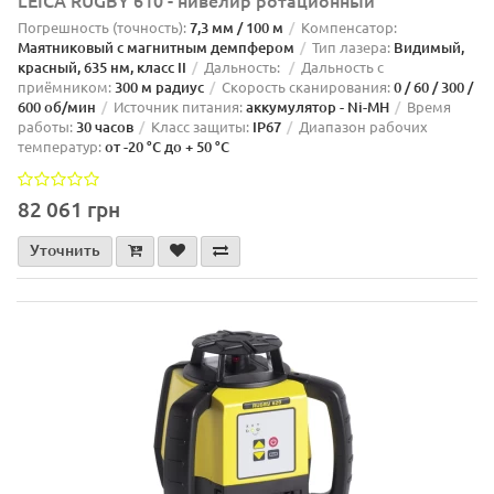
Погрешность (точность):
7,3 мм / 100 м
Компенсатор:
Маятниковый с магнитным демпфером
Тип лазера:
Видимый,
красный, 635 нм, класс II
Дальность:
Дальность с
приёмником:
300 м радиус
Скорость сканирования:
0 / 60 / 300 /
600 об/мин
Источник питания:
аккумулятор - Ni-MH
Время
работы:
30 часов
Класс защиты:
IP67
Диапазон рабочих
температур:
от -20 °C до + 50 °C
82 061 грн
Уточнить