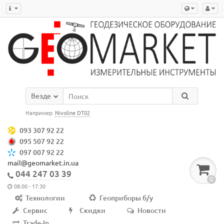
Везде
Например:
Nivoline DT02
093 307 92 22
095 507 92 22
097 007 92 22
mail@geomarket.in.ua
044 247 03 39
0
08:00 - 17:30
Технологии
Геоприборы б/у
Сервис
Скидки
Новости
Trade-In