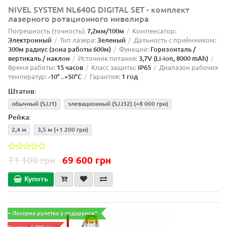
NIVEL SYSTEM NL640G DIGITAL SET - комплект
лазерного ротационного нивелира
Погрешность (точность):
7,2мм/100м
Компенсатор:
Электронный
Тип лазера:
Зеленый
Дальность с приёмником:
300м радиус (зона работы 600м)
Функции:
Горизонталь /
вертикаль / наклон
Источник питания:
3,7V (Li-ion, 8000 mAh)
Время работы:
15 часов
Класс защиты:
IP65
Диапазон рабочих
температур:
-10°...+50°C
Гарантия:
1 год
Штатив:
обычный (SJJ1)
элевационный (SJJ32)
(+8 000 грн)
Рейка:
2,4 м
3,5 м
(+1 200 грн)
71 100 грн
69 600 грн
Купить
+ Лазерна рулетка у подарунок*