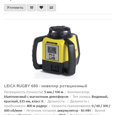
Уточнить
LEICA RUGBY 680 - нивелир ротационный
Погрешность (точность):
5 мм / 100 м
Компенсатор:
Маятниковый с магнитным демпфером
Тип лазера:
Видимый,
красный, 635 нм, класс II
Дальность:
Дальность с
приёмником:
400 м радиус
Скорость сканирования:
0 / 60 / 300 /
600 об/мин
Источник питания:
аккумулятор - Ni-MH
Время
работы:
Класс защиты:
Диапазон рабочих