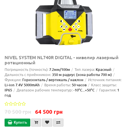
NIVEL SYSTEM NL740R DIGITAL - нивелир лазерный
ротационный
Погрешность (точность):
7.2мм/100м
Тип лазера:
Красный
Дальность с приёмником:
350 м радиус (зона работы 700 м)
Функции:
Горизонталь / вертикаль / наклон
Источник питания:
Li-ion 7.4V 5000mAh
Время работы:
50 часов
Класс защиты:
IP65
Диапазон рабочих температур:
-10°C...+50°C
Гарантия:
1
год
70 500 грн
64 500 грн
Купить