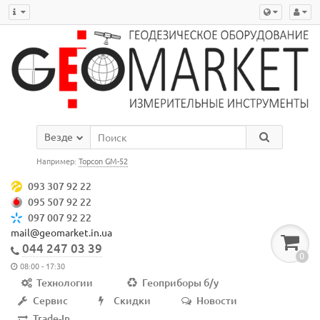
Везде
Например:
Topcon GM-52
093 307 92 22
095 507 92 22
097 007 92 22
mail@geomarket.in.ua
044 247 03 39
0
08:00 - 17:30
Технологии
Геоприборы б/у
Сервис
Скидки
Новости
Trade-In