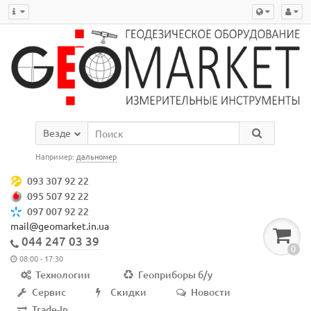
Везде
Например:
дальномер
093 307 92 22
095 507 92 22
097 007 92 22
mail@geomarket.in.ua
044 247 03 39
0
08:00 - 17:30
Технологии
Геоприборы б/у
Сервис
Скидки
Новости
Trade-In