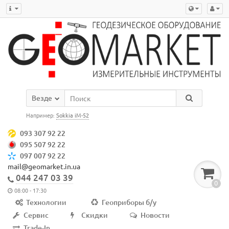
Везде
Например:
Sokkia iM-52
093 307 92 22
095 507 92 22
097 007 92 22
mail@geomarket.in.ua
044 247 03 39
0
08:00 - 17:30
Технологии
Геоприборы б/у
Сервис
Скидки
Новости
Trade-In