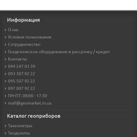
Информация
О нас
Условия пользования
Сотрудничество
Геодезическое оборудование в рассрочку / кредит
Контакты
044 247 03 39
093 307 92 22
095 507 92 22
097 007 92 22
ПН-ПТ: 08:00 - 17:30
mail@geomarket.in.ua
Каталог геоприборов
Тахеометры
Теодолиты