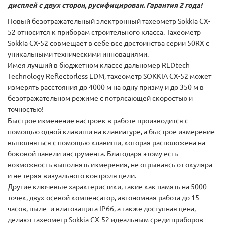
дисплей с двух сторон, русифицирован. Гарантия 2 года!
Новый безотражательный электронный тахеометр Sokkia CX-
52 относится к приборам строительного класса. Тахеометр
Sokkia CX-52 совмещает в себе все достоинства серии 50RX с
уникальными техническими инновациями.
Имея лучший в бюджетном классе дальномер REDtech
Technology Reflectorless EDM, тахеометр SOKKIA CX-52 может
измерять расстояния до 4000 м на одну призму и до 350 м в
безотражательном режиме с потрясающей скоростью и
точностью!
Быстрое изменение настроек в работе производится с
помощью одной клавиши на клавиатуре, а быстрое измерение
выполняться с помощью клавиши, которая расположена на
боковой панели инструмента. Благодаря этому есть
возможность выполнять измерения, не отрываясь от окуляра
и не теряя визуального контроля цели.
Другие ключевые характеристики, такие как память на 5000
точек, двух-осевой компенсатор, автономная работа до 15
часов, пыле- и влагозащита IP66, а также доступная цена,
делают тахеометр Sokkia CX-52 идеальным среди приборов