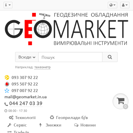
Всюди
Наприклад:
тахеометр
093 307 92 22
095 507 92 22
097 007 92 22
mail@geomarket.in.ua
044 247 03 39
0
08:00 - 17:30
Технології
Геоприлади б/в
Сервіс
Знижки
Новини
Trade-In