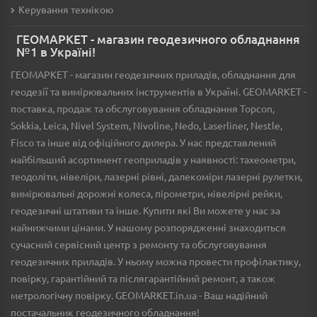
Керування технікою
ГЕОМАРКЕТ - магазин геодезичного обладнання
№1 в Україні!
ГЕОМАРКЕТ - магазин геодезичних приладів, обладнання для
геодезії та вимірювальних інструментів в Україні. GEOMARKET -
поставка, продаж та обслуговування обладнання Topcon,
Sokkia, Leica, Nivel System, Nivoline, Nedo, Laserliner, Nestle,
Fisco та інше від офіційного дилера. У нас представлений
найбільший асортимент геоприладів у наявності: тахеометри,
теодоліти, нівеліри, лазерні рівні, далекоміри лазерні рулетки,
вимірювальні дорожні колеса, пірометри, нівелірні рейки,
геодезичні штативи та інше. Купити які Ви можете у нас за
найнижчими цінами. У нашому розпорядженні знаходиться
сучасний сервісний центр з ремонту та обслуговування
геодезичних приладів. У ньому можна провести профілактику,
повірку, гарантійний та післягарантійний ремонт, а також
метрологічну повірку. GEOMARKET.in.ua - Ваш надійний
постачальник геодезичного обладнання!