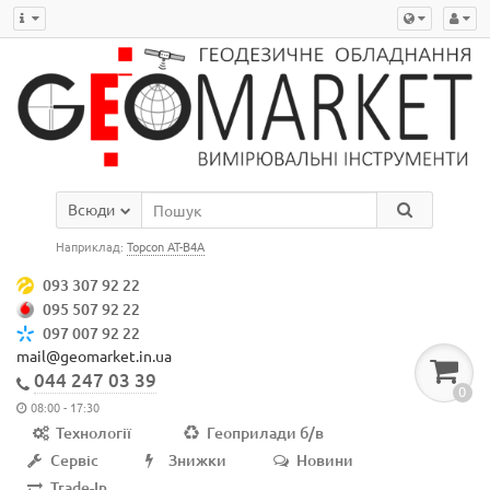
Всюди
Наприклад:
Topcon AT-B4A
093 307 92 22
095 507 92 22
097 007 92 22
mail@geomarket.in.ua
044 247 03 39
0
08:00 - 17:30
Технології
Геоприлади б/в
Сервіс
Знижки
Новини
Trade-In