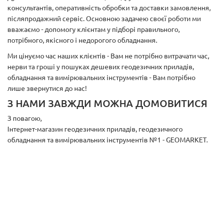
консультантів, оперативність обробки та доставки замовлення,
післяпродажний сервіс. Основною задачею своєї роботи ми
вважаємо - допомогу клієнтам у підборі правильного,
потрібного, якісного і недорогого обладнання.
Ми цінуємо час наших клієнтів - Вам не потрібно витрачати час,
нерви та гроші у пошуках дешевих геодезичних приладів,
обладнання та вимірювальних інструментів - Вам потрібно
лише звернутися до нас!
З НАМИ ЗАВЖДИ МОЖНА ДОМОВИТИСЯ
З повагою,
Інтернет-магазин геодезичних приладів, геодезичного
обладнання та вимірювальних інструментів №1 - GEOMARKET.
Нас також шукають як: geomarket, геомаркет, пущьфклуе,
utjvfhrtn, geomarket.com.ua, geo-market, гео-маркет, geoshop,
geoshop.com.ua, geomagazin, геомагазин, укргео, укргеопроект,
укргео-проект, ukrgeo, тнт-тпі, tnt-tpi, нгц, ngc, навгеотех,
navgeotech, геосклад, geosklad, геосалон, geosalon