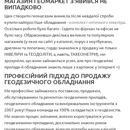
МАГАЗИН ГЕОМАРКЕТ З'ЯВИВСЯ НЕ
ВИПАДКОВО
Ідея створити геомагазин виникла після невдалої спроби
купити найпростіше обладнання -
комплект оптичного нівеліра
.
Оскільки роботи було багато - їздити по фірмам та офісах не
було часу. Обдзвонивши декілька великих та популярних
магазинів (у яких на сайті у каталозі, поруч з ноутбуками,
дрелями та лопатами, гордо значилися у продажу не тільки
НІВЕЛІРИ та ТЕОДОЛІТИ, а, навіть, ТАХЕОМЕТРИ), ми
зрозуміли, що вони займаються усим, але про геодезичні
прилади й обладнання знають лише з картинок у інтернеті =)
ПРОФЕСІЙНИЙ ПІДХІД ДО ПРОДАЖУ
ГЕОДЕЗИЧНОГО ОБЛАДНАННЯ
Ми професійно займаємось поставкою, продажем,
обслуговуванням та ремонтом геодезичних приладів,
геодезичного обладнання та вимірювальних інструментів з
2007 року! Наша команда на 100% складається з геодезистів.
Ми знаємо процес знімання, вміємо користуватися усіма
геодезичними приладами, досконально знаємо ринок
геодезичного обладнання, відчули потреби наших клієнтів,