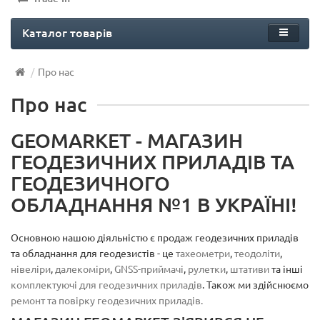
Каталог товарів
Про нас
Про нас
GEOMARKET - МАГАЗИН
ГЕОДЕЗИЧНИХ ПРИЛАДІВ ТА
ГЕОДЕЗИЧНОГО
ОБЛАДНАННЯ №1 В УКРАЇНІ!
Основною нашою діяльністю є продаж геодезичних приладів
та обладнання для геодезистів - це
тахеометри
,
теодоліти
,
нівеліри
,
далекоміри
,
GNSS-приймачі
,
рулетки
,
штативи
та інші
комплектуючі для геодезичних приладів
. Також ми здійснюємо
ремонт та повірку геодезичних приладів.