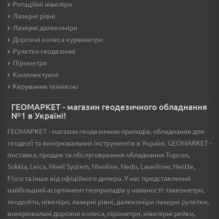
Ротаційні нівеліри
Лазерні рівні
Лазерні далекоміри
Дорожні колеса курвіметри
Рулетки геодезичні
Пірометри
Комплектуючі
Керування технікою
ГЕОМАРКЕТ - магазин геодезичного обладнання
№1 в Україні!
ГЕОМАРКЕТ - магазин геодезичних приладів, обладнання для
геодезії та вимірювальних інструментів в Україні. GEOMARKET -
поставка, продаж та обслуговування обладнання Topcon,
Sokkia, Leica, Nivel System, Nivoline, Nedo, Laserliner, Nestle,
Fisco та інше від офіційного дилера. У нас представлений
найбільший асортимент геоприладів у наявності: тахеометри,
теодоліти, нівеліри, лазерні рівні, далекоміри лазерні рулетки,
вимірювальні дорожні колеса, пірометри, нівелірні рейки,