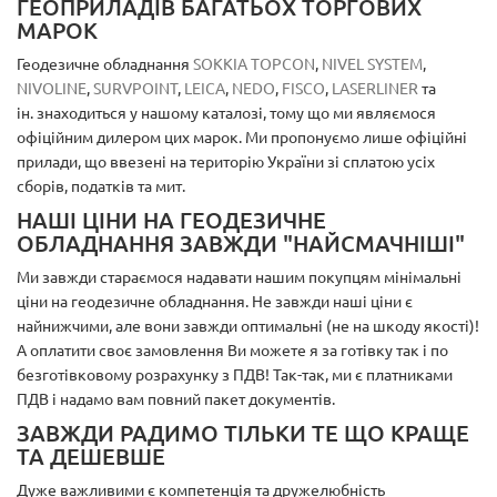
ГЕОПРИЛАДІВ БАГАТЬОХ ТОРГОВИХ
МАРОК
Геодезичне обладнання
SOKKIA
TOPCON
,
NIVEL SYSTEM
,
NIVOLINE
,
SURVPOINT
,
LEICA
,
NEDO
,
FISCO
,
LASERLINER
та
ін. знаходиться у нашому каталозі, тому що ми являємося
офіційним дилером цих марок. Ми пропонуємо лише офіційні
прилади, що ввезені на територію України зі сплатою усіх
сборів, податків та мит.
НАШІ ЦІНИ НА ГЕОДЕЗИЧНЕ
ОБЛАДНАННЯ ЗАВЖДИ "НАЙСМАЧНІШІ"
Ми завжди стараємося надавати нашим покупцям мінімальні
ціни на геодезичне обладнання. Не завжди наші ціни є
найнижчими, але вони завжди оптимальні (не на шкоду якості)!
А оплатити своє замовлення Ви можете я за готівку так і по
безготівковому розрахунку з ПДВ! Так-так, ми є платниками
ПДВ і надамо вам повний пакет документів.
ЗАВЖДИ РАДИМО ТІЛЬКИ ТЕ ЩО КРАЩЕ
ТА ДЕШЕВШЕ
Дуже важливими є компетенція та дружелюбність