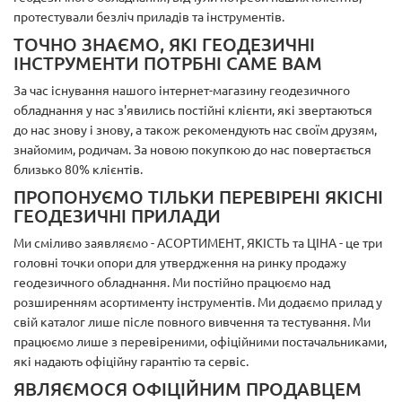
протестували безліч приладів та інструментів.
ТОЧНО ЗНАЄМО, ЯКІ ГЕОДЕЗИЧНІ
ІНСТРУМЕНТИ ПОТРБНІ САМЕ ВАМ
За час існування нашого інтернет-магазину геодезичного
обладнання у нас з'явились постійні клієнти, які звертаються
до нас знову і знову, а також рекомендують нас своїм друзям,
знайомим, родичам. За новою покупкою до нас повертається
близько 80% клієнтів.
ПРОПОНУЄМО ТІЛЬКИ ПЕРЕВІРЕНІ ЯКІСНІ
ГЕОДЕЗИЧНІ ПРИЛАДИ
Ми сміливо заявляємо - АСОРТИМЕНТ, ЯКІСТЬ та ЦІНА - це три
головні точки опори для утвердження на ринку продажу
геодезичного обладнання. Ми постійно працюємо над
розширенням асортименту інструментів. Ми додаємо прилад у
свій каталог лише післе повного вивчення та тестування. Ми
працюємо лише з перевіреними, офіційними постачальниками,
які надають офіційну гарантію та сервіс.
ЯВЛЯЄМОСЯ ОФІЦІЙНИМ ПРОДАВЦЕМ