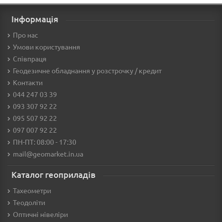
Інформація
Про нас
Умови користування
Співпраця
Геодезичне обладнання у розстрочку / кредит
Контакти
044 247 03 39
093 307 92 22
095 507 92 22
097 007 92 22
ПН-ПТ: 08:00 - 17:30
mail@geomarket.in.ua
Каталог геоприладів
Тахеометри
Теодоліти
Оптичні нівеліри