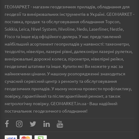
ГЕОМАРКЕТ - магазин геодезичних приладів, обладнання для
геодезії та вимірювальних інструментів в Україні. GEOMARKET -
поставка, продаж та обслуговування обладнання Topcon,
Sokkia, Leica, Nivel System, Nivoline, Nedo, Laserliner, Nestle,
Fisco та інше від офіційного дилера. У нас представлений
найбільший асортимент геоприладів у наявності: тахеометри,
теодоліти, нівеліри, лазерні рівні, далекоміри лазерні рулетки,
вимірювальні дорожні колеса, пірометри, нівелірні рейки,
геодезичні штативи та інше. Купити які Ви можете у нас за
найнижчими цінами. У нашому розпорядженні знаходиться
сучасний сервісний центр з ремонту та обслуговування
геодезичних приладів. У ньому можна провести профілактику,
повірку, гарантійний та післягарантійний ремонт, а також
метрологічну повірку. GEOMARKET.in.ua - Ваш надійний
постачальник геодезичного обладнання!