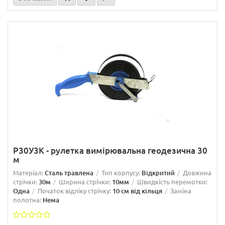
Р30У3К - рулетка вимірювальна геодезична 30
м
Матеріал:
Сталь травлена
Тип корпусу:
Відкритий
Довжина
стрічки:
30м
Ширина стрічки:
10мм
Швидкість перемотки:
Одна
Початок відліку стрічку:
10 см від кільця
Заміна
полотна:
Нема