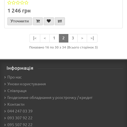
1 246 грн
Уточнити
|<
<
1
2
3
>
>|
Показано 16 по 30 з 34 (Всього сторінок 3)
Інформація
Про нас
Умови користування
Співпраця
Геодезичне обладнання у розстрочку / кредит
Контакти
044 247 03 39
093 307 92 22
095 507 92 22