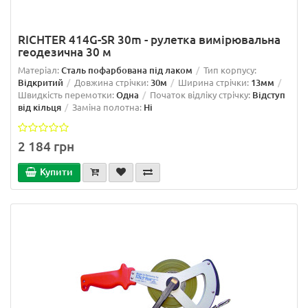
RICHTER 414G-SR 30m - рулетка вимірювальна
геодезична 30 м
Матеріал:
Сталь пофарбована під лаком
Тип корпусу:
Відкритий
Довжина стрічки:
30м
Ширина стрічки:
13мм
Швидкість перемотки:
Одна
Початок відліку стрічку:
Відступ
від кільця
Заміна полотна:
Ні
2 184 грн
Купити