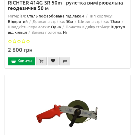
RICHTER 414G-SR 50m - рулетка вимірювальна
геодезична 50 м
Матеріал:
Сталь пофарбована під лаком
Тип корпусу:
Відкритий
Довжина стрічки:
50м
Ширина стрічки:
13мм
Швидкість перемотки:
Одна
Початок відліку стрічку:
Відступ
від кільця
Заміна полотна:
Ні
2 600 грн
Купити