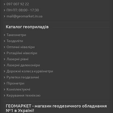
097 007 92 22
ПН-ПТ: 08:00 - 17:30
mail@geomarket.in.ua
Каталог геоприладів
Тахеометри
Теодоліти
Оптичні нівеліри
Ротаційні нівеліри
Лазерні рівні
Лазерні далекоміри
Дорожні колеса курвіметри
Рулетки геодезичні
Пірометри
Комплектуючі
Керування технікою
ГЕОМАРКЕТ - магазин геодезичного обладнання
№1 в Україні!