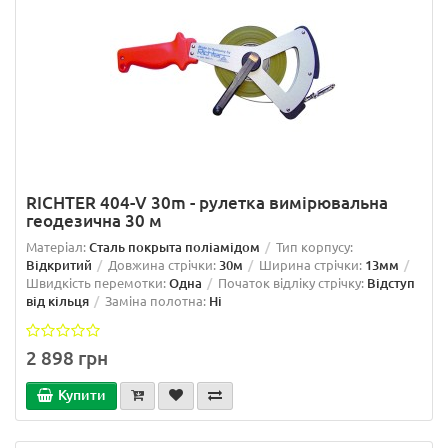
RICHTER 404-V 30m - рулетка вимірювальна
геодезична 30 м
Матеріал:
Сталь покрыта поліамідом
Тип корпусу:
Відкритий
Довжина стрічки:
30м
Ширина стрічки:
13мм
Швидкість перемотки:
Одна
Початок відліку стрічку:
Відступ
від кільця
Заміна полотна:
Ні
2 898 грн
Купити