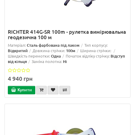
RICHTER 414G-SR 100m - рулетка вимірювальна
геодезична 100 м
Матеріал:
Сталь фарбована під лаком
Тип корпусу:
Відкритий
Довжина стрічки:
100м
Ширина стрічки:
Швидкість перемотки:
Одна
Початок відліку стрічку:
Відступ
від кільця
Заміна полотна:
Ні
4 940 грн
Купити