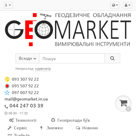
Всюди
Наприклад:
курвіметр
093 307 92 22
095 507 92 22
097 007 92 22
mail@geomarket.in.ua
044 247 03 39
0
08:00 - 17:30
Технології
Геоприлади б/в
Сервіс
Знижки
Новини
Trade-In