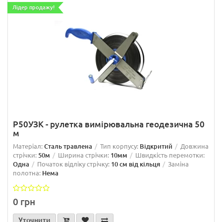
Лідер продажу!
Р50УЗК - рулетка вимірювальна геодезична 50
м
Матеріал:
Сталь травлена
Тип корпусу:
Відкритий
Довжина
стрічки:
50м
Ширина стрічки:
10мм
Швидкість перемотки:
Одна
Початок відліку стрічку:
10 см від кільця
Заміна
полотна:
Нема
0 грн
Уточнити