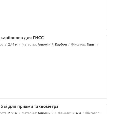
а карбонова для ГНСС
сота:
2.44 м
Матеріал:
Алюміній, Карбон
Фіксатор:
Гвинт
2,5 м для призми тахеометра
сота:
2.50 м
Матеріал:
Алюміній
Діаметр:
30 мм
Фіксатор: