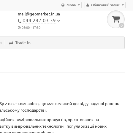
Мова
Обліковий запис
mail@geomarket.in.ua
044 247 03 39
0
08:00 - 17:30
и
Trade-In
Sp z o.o. - компанією, що має великий досвід у наданні рішень
сільському господарстві.
аційних вимірювальних продуктів, орієнтованих на
витку вимірювальних технологій і популяризації нових
звитку пропонованих рішень.