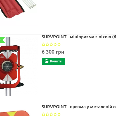
SURVPOINT - мініпризма з віхою (
!
6 300 грн
Купити
SURVPOINT - призма у металевій о