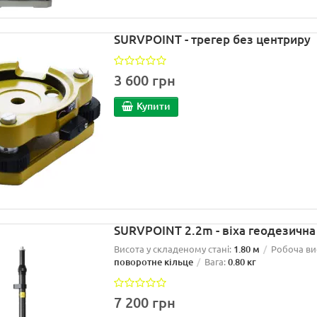
SURVPOINT - трегер без центриру
3 600 грн
Купити
SURVPOINT 2.2m - віха геодезичн
Висота у складеному стані:
1.80 м
Робоча ви
поворотне кільце
Вага:
0.80 кг
7 200 грн