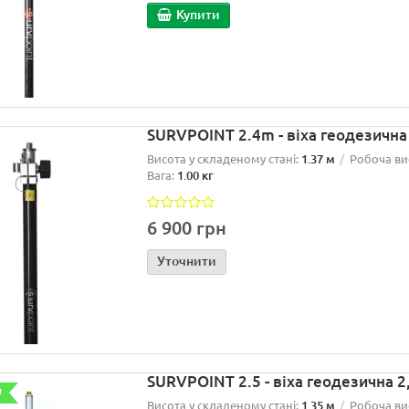
Купити
SURVPOINT 2.4m - віха геодезичн
Висота у складеному стані:
1.37 м
Робоча ви
Вага:
1.00 кг
6 900 грн
Уточнити
SURVPOINT 2.5 - віха геодезична 
!
Висота у складеному стані:
1.35 м
Робоча ви