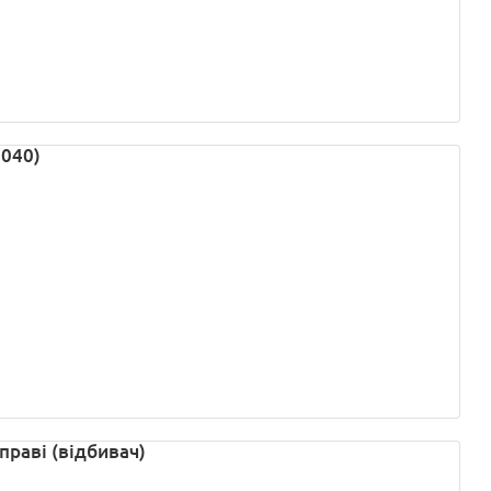
6040)
праві (відбивач)