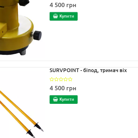
4 500 грн
Купити
SURVPOINT - біпод, тримач віх
4 500 грн
Купити