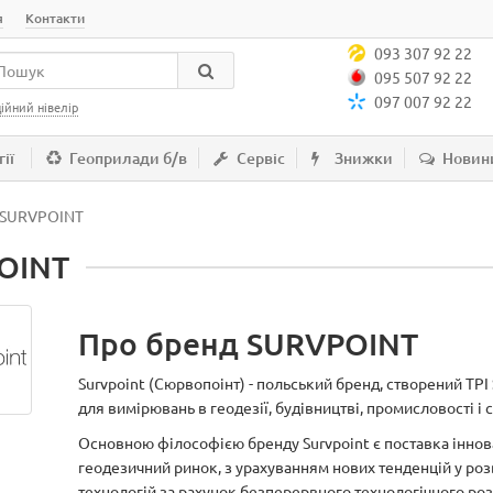
я
Контакти
093 307 92 22
095 507 92 22
097 007 92 22
ійний нівелір
ії
Геоприлади б/в
Сервіс
Знижки
Новин
SURVPOINT
OINT
Про бренд SURVPOINT
Survpoint (Сюрвопоінт) - польський бренд, створений TPI 
для вимірювань в геодезії, будівництві, промисловості і 
Основною філософією бренду Survpoint є поставка іннов
геодезичний ринок, з урахуванням нових тенденцій у роз
технологій за рахунок безперервного технологічного ро