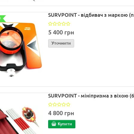
SURVPOINT - відбивач з маркою (
!
5 400 грн
Уточнити
SURVPOINT - мініпризма з віхою (
4 800 грн
Купити