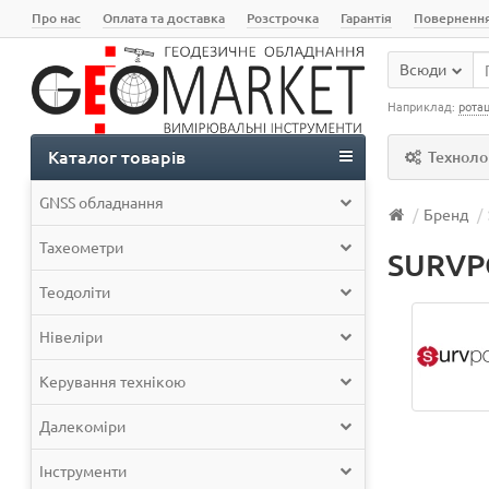
Про нас
Оплата та доставка
Розстрочка
Гарантія
Поверненн
Всюди
Наприклад:
ротац
Каталог товарів
Технолог
GNSS обладнання
Бренд
Тахеометри
SURVP
Теодоліти
Нівеліри
Керування технікою
Далекоміри
Інструменти