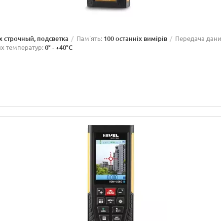
-х строчный, подсветка
Пам'ять:
100 останніх вимірів
Передача дани
х температур:
0° - +40°С