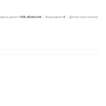
едача даних:
USB, Bluetooth
Видошукач:
Є
Датчик кута нахилу: