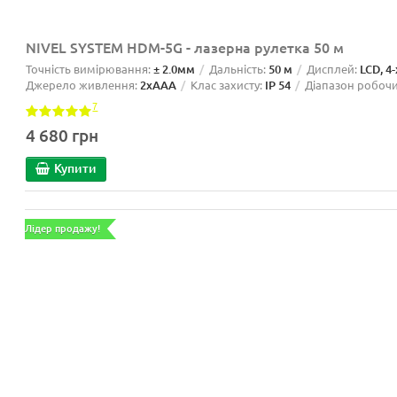
NIVEL SYSTEM HDM-5G - лазерна рулетка 50 м
Точність вимірювання:
± 2.0мм
Дальність:
50 м
Дисплей:
LCD, 4
Джерело живлення:
2xAAA
Клас захисту:
IP 54
Діапазон робочи
7
4 680 грн
Купити
Лідер продажу!