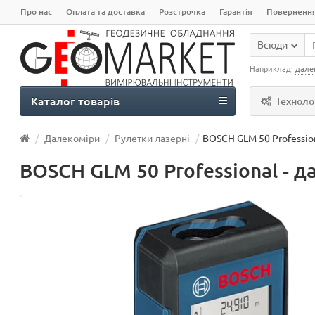
Про нас
Оплата та доставка
Розстрочка
Гарантія
Поверненн
Всюди
Наприклад:
дале
Каталог товарів
Технолог
Далекоміри
Рулетки лазерні
BOSCH GLM 50 Professio
BOSCH GLM 50 Professional - 