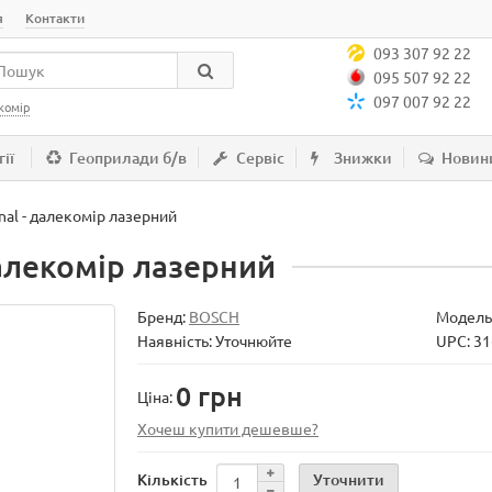
я
Контакти
093 307 92 22
095 507 92 22
097 007 92 22
комір
ії
Геоприлади б/в
Сервіс
Знижки
Новин
nal - далекомір лазерний
далекомір лазерний
Бренд:
BOSCH
Модель
Наявність: Уточнюйте
UPC: 3
0 грн
Ціна:
Хочеш купити дешевше?
Уточнити
Кількість