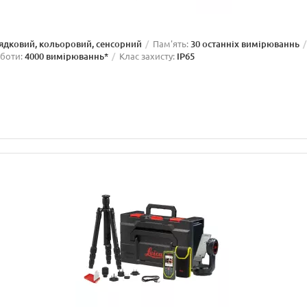
рядковий, кольоровий, сенсорний
Пам'ять:
30 останніх вимірюваннь
оботи:
4000 вимірюваннь*
Клас захисту:
IP65