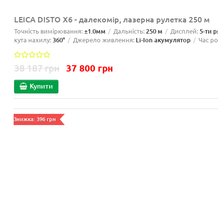
LEICA DISTO X6 - далекомір, лазерна рулетка 250 м
Точність вимірювання:
±1.0мм
Дальність:
250 м
Дисплей:
5-ти 
кута нахилу:
360°
Джерело живлення:
Li-Ion акумулятор
Час р
38 187 грн
37 800 грн
Купити
Знижка: 396 грн