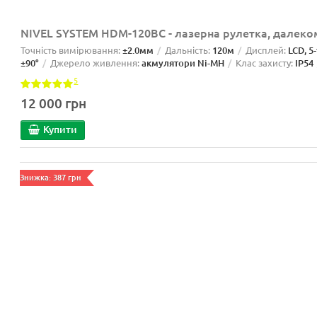
NIVEL SYSTEM HDM-120BC - лазерна рулетка, далеко
Точність вимірювання:
±2.0мм
Дальність:
120м
Дисплей:
LCD, 5
±90°
Джерело живлення:
акмулятори Ni-MH
Клас захисту:
IP54
5
12 000 грн
Купити
Знижка: 387 грн