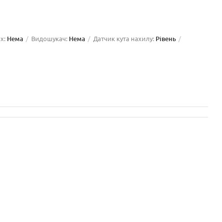
х:
Нема
Видошукач:
Нема
Датчик кута нахилу:
Рівень