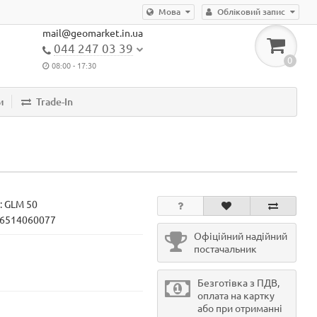
Мова
Обліковий запис
mail@geomarket.in.ua
044 247 03 39
0
08:00 - 17:30
и
Trade-In
:
GLM 50
16514060077
Офіційний надійний
постачальник
Безготівка з ПДВ,
оплата на картку
або при отриманні