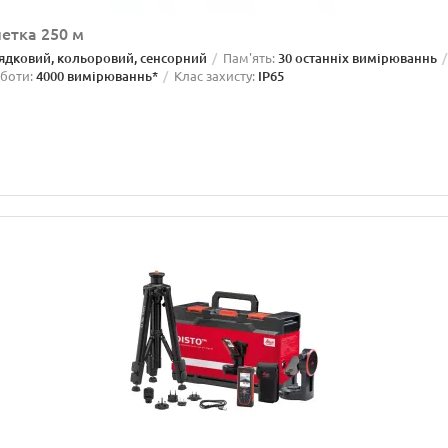
летка 250 м
рядковий, кольоровий, сенсорний
Пам'ять:
30 останніх вимірюваннь
оботи:
4000 вимірюваннь*
Клас захисту:
IP65