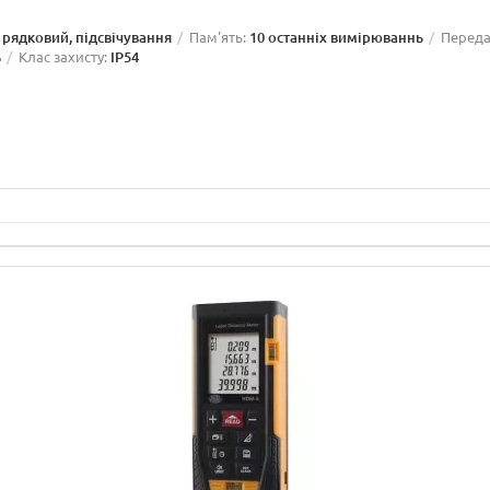
х рядковий, підсвічування
Пам'ять:
10 останніх вимірюваннь
Переда
ь
Клас захисту:
IP54