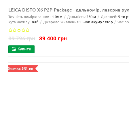
LEICA DISTO X6 P2P-Package - дальномір, лазерна ру
Точність вимірювання:
±1.0мм
Дальність:
250 м
Дисплей:
5-ти 
кута нахилу:
360°
Джерело живлення:
Li-Ion акумулятор
Час р
89 796 грн
89 400 грн
Купити
Знижка: 295 грн