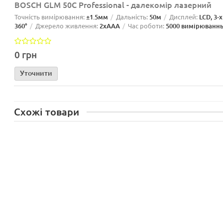
BOSCH GLM 50C Professional - далекомір лазерний
Точність вимірювання:
±1.5мм
Дальність:
50м
Дисплей:
LCD, 3-
360°
Джерело живлення:
2xAAA
Час роботи:
5000 вимірюванн
0 грн
Уточнити
Схожі товари