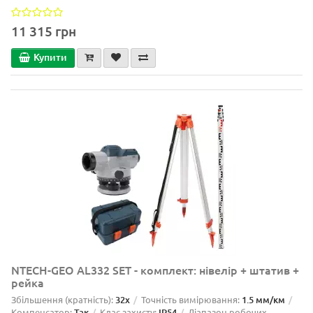
11 315 грн
Купити
NTECH-GEO AL332 SET - комплект: нівелір + штатив +
рейка
Збільшення (кратність):
32x
Точність вимірювання:
1.5 мм/км
Компенсатор:
Так
Клас захисту:
IP54
Діапазон робочих