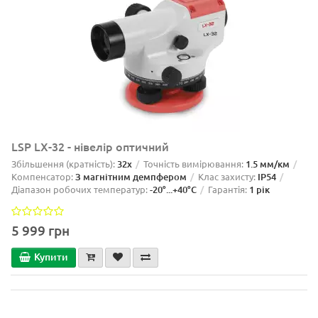
LSP LX-32 - нівелір оптичний
Збільшення (кратність):
32x
Точність вимірювання:
1.5 мм/км
Компенсатор:
З магнітним демпфером
Клас захисту:
IP54
Діапазон робочих температур:
-20°...+40°C
Гарантія:
1 рік
5 999 грн
Купити