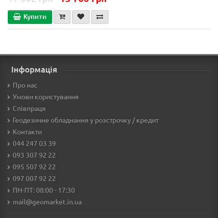
Купити
Інформація
Про нас
Умови користування
Співпраця
Геодезичне обладнання у розстрочку / кредит
Контакти
044 247 03 39
093 307 92 22
095 507 92 22
097 007 92 22
ПН-ПТ: 08:00 - 17:30
mail@geomarket.in.ua