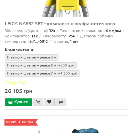
LEICA NA532 SET - комплект нівеліра оптичного
Збільшення (кратність):
32x
Точність вимірювання:
1.6 мм/км
Компенсатор:
Так
Клас захисту:
IP56
Діапазон робочих
температур:
-20°...+50°C
Гарантія:
1 рік
Комплектація:
Нівелір + штатив + рейка 3 м
Нівелір + штатив + рейка 5 м
(+300 грн)
Нівелір + штатив + рейка 7 м
(+1 500 грн)
26 105 грн
Купити
Знижка: 1 302 грн