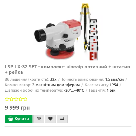
LSP LX-32 SET - комплект: нівелір оптичний + штатив
+ рейка
Збільшення (кратність):
32x
Точність вимірювання:
1.5 мм/км
Компенсатор:
З магнітним демпфером
Клас захисту:
IP54
Діапазон робочих температур:
-20°...+40°C
Гарантія:
1 рік
9 999 грн
Купити