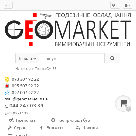
Всюди
Наприклад:
Topcon GM-55
093 307 92 22
095 507 92 22
097 007 92 22
mail@geomarket.in.ua
044 247 03 39
0
08:00 - 17:30
Технології
Геоприлади б/в
Сервіс
Знижки
Новини
Trade-In