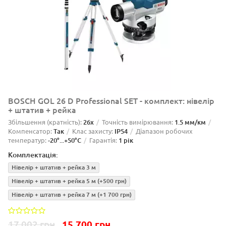
BOSCH GOL 26 D Professional SET - комплект: нівелір
+ штатив + рейка
Збільшення (кратність):
26x
Точність вимірювання:
1.5 мм/км
Компенсатор:
Так
Клас захисту:
IP54
Діапазон робочих
температур:
-20°...+50°C
Гарантія:
1 рік
Комплектація:
Нівелір + штатив + рейка 3 м
Нівелір + штатив + рейка 5 м
(+500 грн)
Нівелір + штатив + рейка 7 м
(+1 700 грн)
17 002 грн
15 700 грн