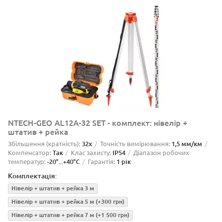
NTECH-GEO AL12A-32 SET - комплект: нівелір +
штатив + рейка
Збільшення (кратність):
32x
Точність вимірювання:
1,5 мм/км
Компенсатор:
Так
Клас захисту:
IP54
Діапазон робочих
температур:
-20°...+40°C
Гарантія:
1 рік
Комплектація:
Нівелір + штатив + рейка 3 м
Нівелір + штатив + рейка 5 м
(+300 грн)
Нівелір + штатив + рейка 7 м
(+1 500 грн)