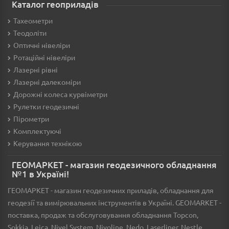
Каталог геоприладів
Тахеометри
Теодоліти
Оптичні нівеліри
Ротаційні нівеліри
Лазерні рівні
Лазерні далекоміри
Дорожні колеса курвіметри
Рулетки геодезичні
Пірометри
Комплектуючі
Керування технікою
ГЕОМАРКЕТ - магазин геодезичного обладнання
№1 в Україні!
ГЕОМАРКЕТ - магазин геодезичних приладів, обладнання для
геодезії та вимірювальних інструментів в Україні. GEOMARKET -
поставка, продаж та обслуговування обладнання Topcon,
Sokkia, Leica, Nivel System, Nivoline, Nedo, Laserliner, Nestle,