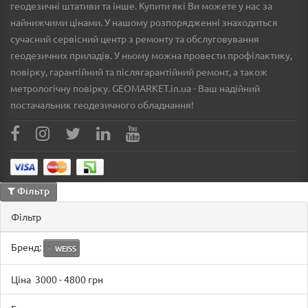
геодезичні штативи та інше. Купити які Ви можете у нас за
найнижчими цінами. У нашому розпорядженні знаходиться
сучасний сервісний центр з ремонту та обслуговування
геодезичних приладів. У ньому можна провести профілактику,
повірку, гарантійний та післягарантійний ремонт, а також
метрологічну повірку. GEOMARKET.in.ua - Ваш надійний
постачальник геодезичного обладнання!
Фільтр
Фільтр
Бренд:
WEISS
Ціна
3000
-
4800
грн