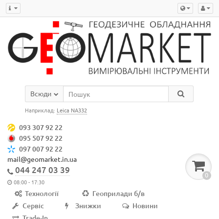
Всюди
Наприклад:
Leica NA332
093 307 92 22
095 507 92 22
097 007 92 22
mail@geomarket.in.ua
044 247 03 39
0
08:00 - 17:30
Технології
Геоприлади б/в
Сервіс
Знижки
Новини
Trade-In