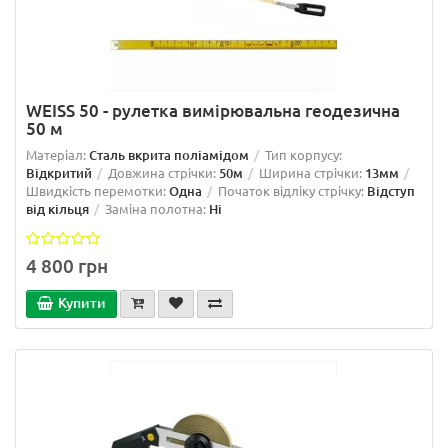
WEISS 50 - рулетка вимірювальна геодезична
50 м
Матеріал:
Сталь вкрита поліамідом
Тип корпусу:
Відкритий
Довжина стрічки:
50м
Ширина стрічки:
13мм
Швидкість перемотки:
Одна
Початок відліку стрічку:
Відступ
від кільця
Заміна полотна:
Ні
4 800 грн
Купити