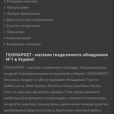
Ротаційні нівеліри
Лазерні рівні
Лазерні далекоміри
Дорожні колеса курвіметри
Рулетки геодезичні
Пірометри
Комплектуючі
Керування технікою
ГЕОМАРКЕТ - магазин геодезичного обладнання
№1 в Україні!
ГЕОМАРКЕТ - магазин геодезичних приладів, обладнання для
геодезії та вимірювальних інструментів в Україні. GEOMARKET -
поставка, продаж та обслуговування обладнання Topcon,
Sokkia, Leica, Nivel System, Nivoline, Nedo, Laserliner, Nestle,
Fisco та інше від офіційного дилера. У нас представлений
найбільший асортимент геоприладів у наявності: тахеометри,
теодоліти, нівеліри, лазерні рівні, далекоміри лазерні рулетки,
вимірювальні дорожні колеса, пірометри, нівелірні рейки,