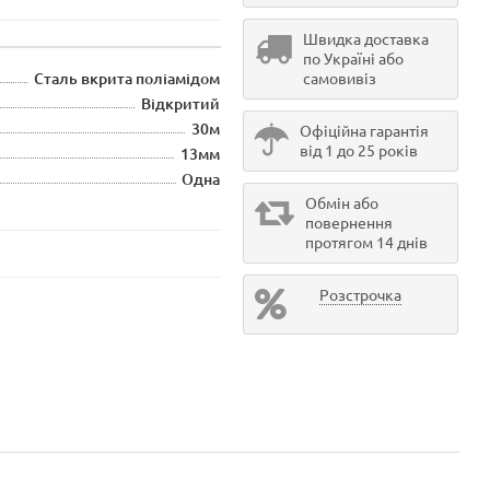
Швидка доставка
по Україні або
Сталь вкрита поліамідом
самовивіз
Відкритий
30м
Офіційна гарантія
від 1 до 25 років
13мм
Одна
Обмін або
повернення
протягом 14 днів
Розстрочка