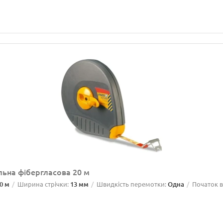
льна фібергласова 20 м
0 м
Ширина стрічки:
13 мм
Швидкість перемотки:
Одна
Початок ві