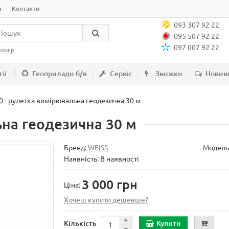
я
Контакти
093 307 92 22
095 507 92 22
097 007 92 22
комір
ії
Геоприлади б/в
Сервіс
Знижки
Новин
0 - рулетка вимірювальна геодезична 30 м
ьна геодезична 30 м
Бренд:
WEISS
Модель
Наявність: В наявності
3 000 грн
Ціна:
Хочеш купити дешевше?
Купити
Кількість