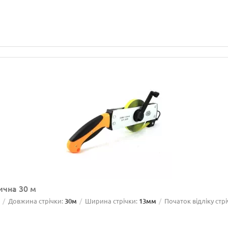
ична 30 м
й
Довжина стрічки:
30м
Ширина стрічки:
13мм
Початок відліку стрі