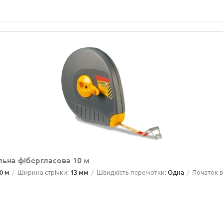
льна фібергласова 10 м
0 м
Ширина стрічки:
13 мм
Швидкість перемотки:
Одна
Початок ві