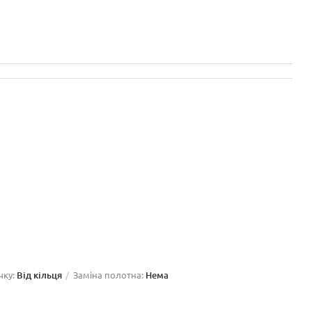
чку:
Від кільця
Заміна полотна:
Нема