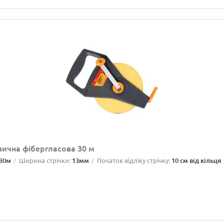
зична фібергласова 30 м
30м
Ширина стрічки:
13мм
Початок відліку стрічку:
10 см від кільця