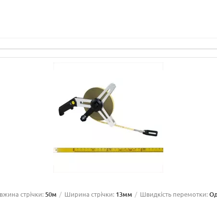
вжина стрічки:
50м
Ширина стрічки:
13мм
Швидкість перемотки:
О