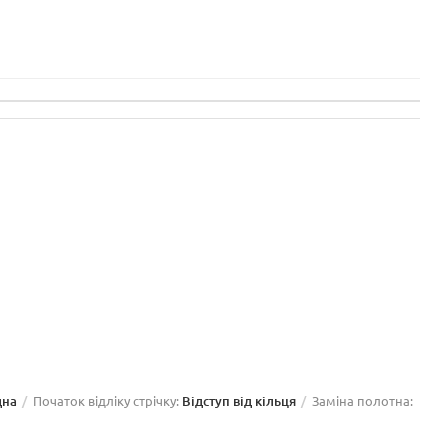
дна
Початок відліку стрічку:
Відступ від кільця
Заміна полотна: