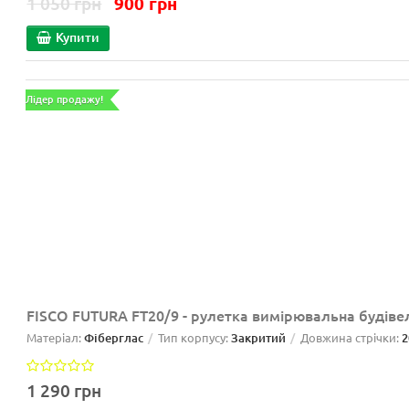
1 050 грн
900 грн
Купити
Лідер продажу!
FISCO FUTURA FT20/9 - рулетка вимірювальна будіве
Матеріал:
Фіберглас
Тип корпусу:
Закритий
Довжина стрічки:
2
1 290 грн