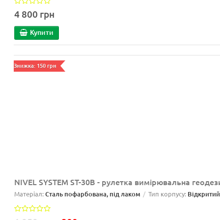
4 800 грн
Купити
Знижка: 150 грн
NIVEL SYSTEM ST-30B - рулетка вимірювальна геодез
Матеріал:
Сталь пофарбована, під лаком
Тип корпусу:
Відкрити