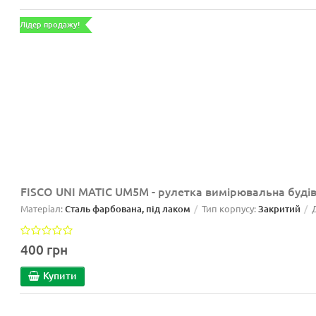
Лідер продажу!
FISCO UNI MATIC UM5M - рулетка вимірювальна будів
Матеріал:
Сталь фарбована, під лаком
Тип корпусу:
Закритий
400 грн
Купити