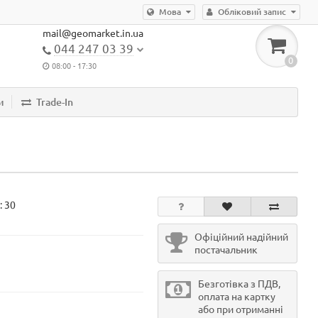
Мова
Обліковий запис
mail@geomarket.in.ua
044 247 03 39
0
08:00 - 17:30
и
Trade-In
:
30
Офіційний надійний
постачальник
Безготівка з ПДВ,
оплата на картку
або при отриманні