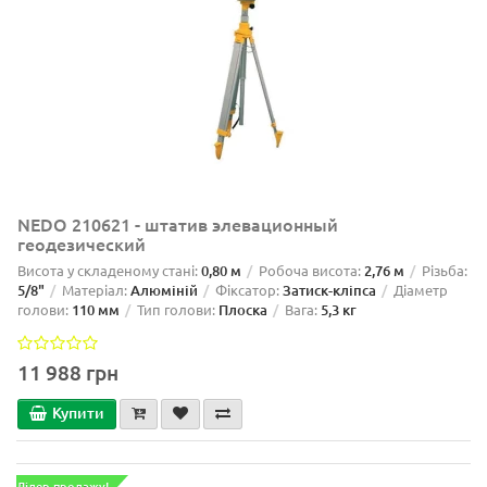
NEDO 210621 - штатив элевационный
геодезический
Висота у складеному стані:
0,80 м
Робоча висота:
2,76 м
Різьба:
5/8"
Матеріал:
Алюміній
Фіксатор:
Затиск-кліпса
Діаметр
голови:
110 мм
Тип голови:
Плоска
Вага:
5,3 кг
11 988 грн
Купити
Лідер продажу!