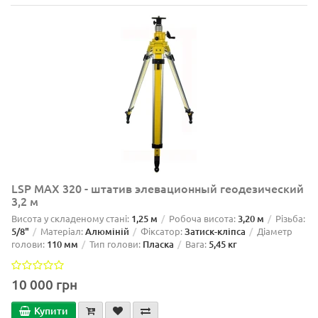
LSP MAX 320 - штатив элевационный геодезический
3,2 м
Висота у складеному стані:
1,25 м
Робоча висота:
3,20 м
Різьба:
5/8"
Матеріал:
Алюміній
Фіксатор:
Затиск-кліпса
Діаметр
голови:
110 мм
Тип голови:
Пласка
Вага:
5,45 кг
10 000 грн
Купити