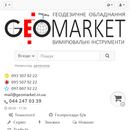
Всюди
Наприклад:
далекомір
093 307 92 22
095 507 92 22
097 007 92 22
mail@geomarket.in.ua
044 247 03 39
0
08:00 - 17:30
Технології
Геоприлади б/в
Сервіс
Знижки
Новини
Trade-In