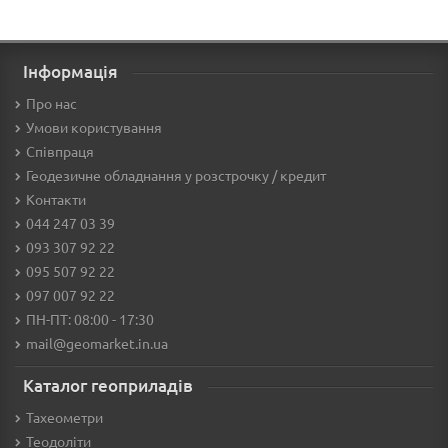
Інформація
Про нас
Умови користування
Співпраця
Геодезичне обладнання у розстрочку / кредит
Контакти
044 247 03 39
093 307 92 22
095 507 92 22
097 007 92 22
ПН-ПТ: 08:00 - 17:30
mail@geomarket.in.ua
Каталог геоприладів
Тахеометри
Теодоліти