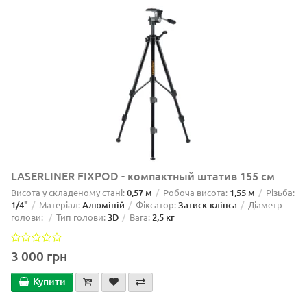
LASERLINER FIXPOD - компактный штатив 155 см
Висота у складеному стані:
0,57 м
Робоча висота:
1,55 м
Різьба:
1/4"
Матеріал:
Алюміній
Фіксатор:
Затиск-кліпса
Діаметр
голови:
Тип голови:
3D
Вага:
2,5 кг
3 000 грн
Купити