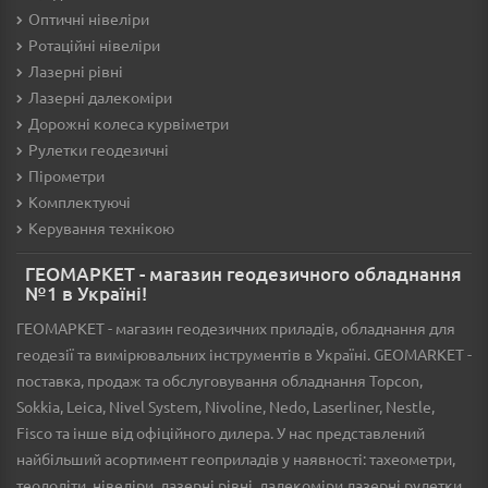
Оптичні нівеліри
Ротаційні нівеліри
Лазерні рівні
Лазерні далекоміри
Дорожні колеса курвіметри
Рулетки геодезичні
Пірометри
Комплектуючі
Керування технікою
ГЕОМАРКЕТ - магазин геодезичного обладнання
№1 в Україні!
ГЕОМАРКЕТ - магазин геодезичних приладів, обладнання для
геодезії та вимірювальних інструментів в Україні. GEOMARKET -
поставка, продаж та обслуговування обладнання Topcon,
Sokkia, Leica, Nivel System, Nivoline, Nedo, Laserliner, Nestle,
Fisco та інше від офіційного дилера. У нас представлений
найбільший асортимент геоприладів у наявності: тахеометри,
теодоліти, нівеліри, лазерні рівні, далекоміри лазерні рулетки,