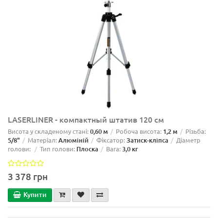
LASERLINER - компактный штатив 120 см
Висота у складеному стані:
0,60 м
Робоча висота:
1,2 м
Різьба:
5/8"
Матеріал:
Алюміній
Фіксатор:
Затиск-кліпса
Діаметр
голови:
Тип голови:
Плоска
Вага:
3,0 кг
3 378 грн
Купити