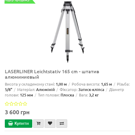
LASERLINER Leichtstativ 165 cm - штатив
алюминиевый
Висота у складеному стані:
1,00 м
Робоча висота:
1,65 м
Різьба:
5/8"
Матеріал:
Алюміній
Фіксатор:
Затиск-кліпса
Діаметр
голови:
125 мм
Тип голови:
Плоска
Вага:
3,2 кг
3 600 грн
Купити