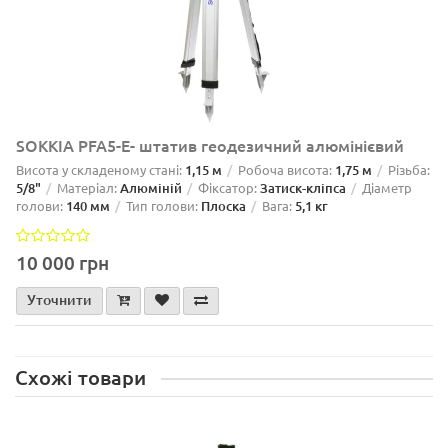
SOKKIA PFA5-E- штатив геодезичний алюмінієвий
Висота у складеному стані:
1,15 м
Робоча висота:
1,75 м
Різьба:
5/8"
Матеріал:
Алюміній
Фіксатор:
Затиск-кліпса
Діаметр
голови:
140 мм
Тип голови:
Плоска
Вага:
5,1 кг
10 000 грн
Уточнити
Схожі товари