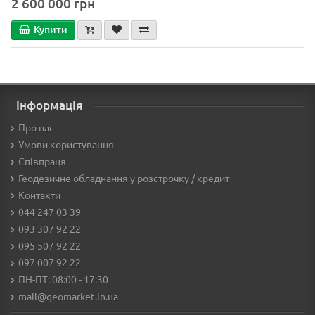
2 600 000 грн
Купити
Інформація
Про нас
Умови користування
Співпраця
Геодезичне обладнання у розстрочку / кредит
Контакти
044 247 03 39
093 307 92 22
095 507 92 22
097 007 92 22
ПН-ПТ: 08:00 - 17:30
mail@geomarket.in.ua