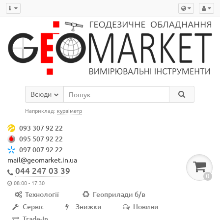
Всюди
Наприклад:
курвіметр
093 307 92 22
095 507 92 22
097 007 92 22
mail@geomarket.in.ua
044 247 03 39
0
08:00 - 17:30
Технології
Геоприлади б/в
Сервіс
Знижки
Новини
Trade-In