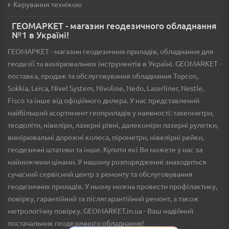
Керування технікою
ГЕОМАРКЕТ - магазин геодезичного обладнання
№1 в Україні!
ГЕОМАРКЕТ - магазин геодезичних приладів, обладнання для
геодезії та вимірювальних інструментів в Україні. GEOMARKET -
поставка, продаж та обслуговування обладнання Topcon,
Sokkia, Leica, Nivel System, Nivoline, Nedo, Laserliner, Nestle,
Fisco та інше від офіційного дилера. У нас представлений
найбільший асортимент геоприладів у наявності: тахеометри,
теодоліти, нівеліри, лазерні рівні, далекоміри лазерні рулетки,
вимірювальні дорожні колеса, пірометри, нівелірні рейки,
геодезичні штативи та інше. Купити які Ви можете у нас за
найнижчими цінами. У нашому розпорядженні знаходиться
сучасний сервісний центр з ремонту та обслуговування
геодезичних приладів. У ньому можна провести профілактику,
повірку, гарантійний та післягарантійний ремонт, а також
метрологічну повірку. GEOMARKET.in.ua - Ваш надійний
постачальник геодезичного обладнання!