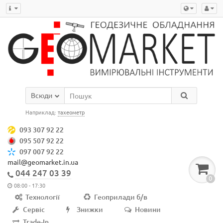
Всюди
Наприклад:
тахеометр
093 307 92 22
095 507 92 22
097 007 92 22
mail@geomarket.in.ua
044 247 03 39
0
08:00 - 17:30
Технології
Геоприлади б/в
Сервіс
Знижки
Новини
Trade-In