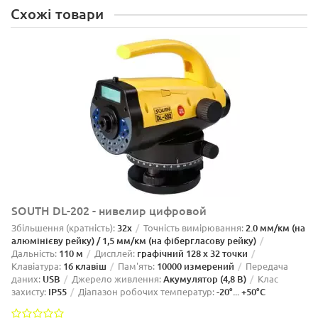
Схожі товари
SOUTH DL-202 - нивелир цифровой
Збільшення (кратність):
32х
Точність вимірювання:
2.0 мм/км (на
алюмінієву рейку) / 1,5 мм/км (на фібергласову рейку)
Дальність:
110 м
Дисплей:
графічний 128 х 32 точки
Клавіатура:
16 клавіш
Пам'ять:
10000 измерений
Передача
даних:
USB
Джерело живлення:
Акумулятор (4,8 В)
Клас
захисту:
IP55
Діапазон робочих температур:
-20°... +50°C