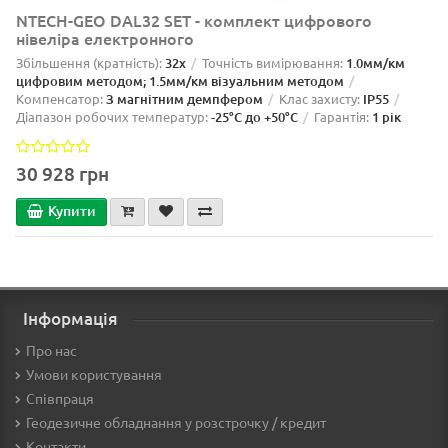
NTECH-GEO DAL32 SET - комплект цифрового
нівеліра електронного
Збільшення (кратність):
32x
Точність вимірювання:
1.0мм/км
цифровим методом; 1.5мм/км візуальним методом
Компенсатор:
З магнітним демпфером
Клас захисту:
IP55
Діапазон робочих температур:
-25°C до +50°C
Гарантія:
1 рік
30 928 грн
Купити
Інформація
Про нас
Умови користування
Співпраця
Геодезичне обладнання у розстрочку / кредит
Контакти