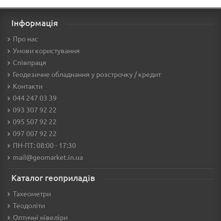
Інформація
Про нас
Умови користування
Співпраця
Геодезичне обладнання у розстрочку / кредит
Контакти
044 247 03 39
093 307 92 22
095 507 92 22
097 007 92 22
ПН-ПТ: 08:00 - 17:30
mail@geomarket.in.ua
Каталог геоприладів
Тахеометри
Теодоліти
Оптичні нівеліри