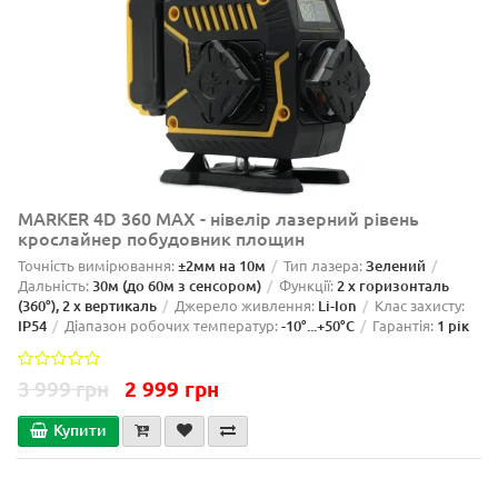
MARKER 4D 360 MAX - нівелір лазерний рівень
крослайнер побудовник площин
Точність вимірювання:
±2мм на 10м
Тип лазера:
Зелений
Дальність:
30м (до 60м з сенсором)
Функції:
2 x горизонталь
(360°), 2 x вертикаль
Джерело живлення:
Li-Ion
Клас захисту:
IP54
Діапазон робочих температур:
-10°...+50°C
Гарантія:
1 рік
3 999 грн
2 999 грн
Купити