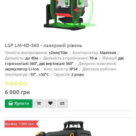
LSP LM-4D-360 - лазерний рівень
Точність вимірювання:
±2мм/10м
Компенсатор:
Маятник
Дальність:
до 40м
Дальність з приймачем:
70 м
Функції:
дві
горизонталі 360°, дві вертикалі 360°
Джерело живлення:
акумулятор Li-Ion
Клас захисту:
IP54
Діапазон робочих
температур:
-10°...+50°С
Гарантія:
2 роки
6 000 грн
Купити
Знижка: 1 000 грн