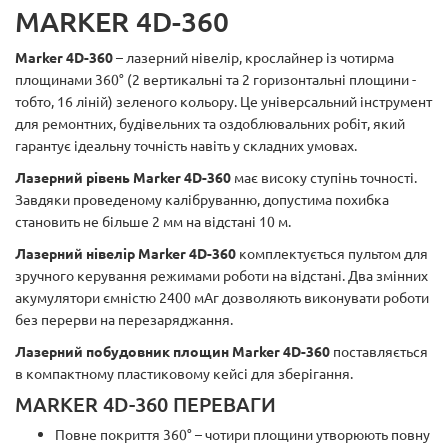
MARKER 4D-360
Marker 4D-360
– лазерний нівелір, крослайнер із чотирма
площинами 360° (2 вертикальні та 2 горизонтальні площини -
тобто, 16 ліній) зеленого кольору. Це універсальний інструмент
для ремонтних, будівельних та оздоблювальних робіт, який
гарантує ідеальну точність навіть у складних умовах.
Лазерний рівень Marker 4D-360
має високу ступінь точності.
Завдяки проведеному калібруванню, допустима похибка
становить не більше 2 мм на відстані 10 м.
Лазерний нівелір Marker 4D-360
комплектується пультом для
зручного керування режимами роботи на відстані. Два змінних
акумулятори ємністю 2400 мАг дозволяють виконувати роботи
без перерви на перезаряджання.
Лазерний побудовник площин Marker 4D-360
поставляється
в компактному пластиковому кейсі для зберігання.
MARKER 4D-360 ПЕРЕВАГИ
Повне покриття 360° – чотири площини утворюють повну