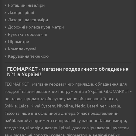
Ротаційні нівеліри
Лазерні рівні
Лазерні далекоміри
Дорожні колеса курвіметри
Рулетки геодезичні
Пірометри
Комплектуючі
Керування технікою
ГЕОМАРКЕТ - магазин геодезичного обладнання
№1 в Україні!
ГЕОМАРКЕТ - магазин геодезичних приладів, обладнання для
геодезії та вимірювальних інструментів в Україні. GEOMARKET -
поставка, продаж та обслуговування обладнання Topcon,
Sokkia, Leica, Nivel System, Nivoline, Nedo, Laserliner, Nestle,
Fisco та інше від офіційного дилера. У нас представлений
найбільший асортимент геоприладів у наявності: тахеометри,
теодоліти, нівеліри, лазерні рівні, далекоміри лазерні рулетки,
вимірювальні дорожні колеса, пірометри, нівелірні рейки,