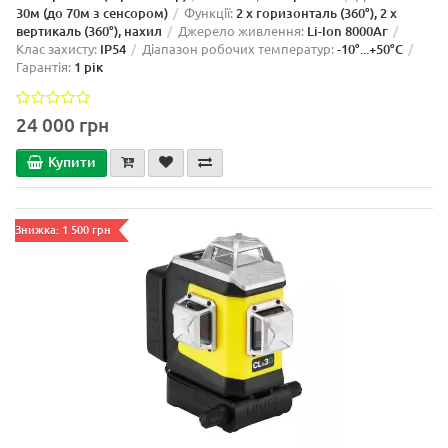
30м (до 70м з сенсором)
Функції:
2 x горизонталь (360°), 2 x
вертикаль (360°), нахил
Джерело живлення:
Li-Ion 8000Aг
Клас захисту:
IP54
Діапазон робочих температур:
-10°...+50°C
Гарантія:
1 рік
24 000 грн
Купити
Знижка: 1 500 грн