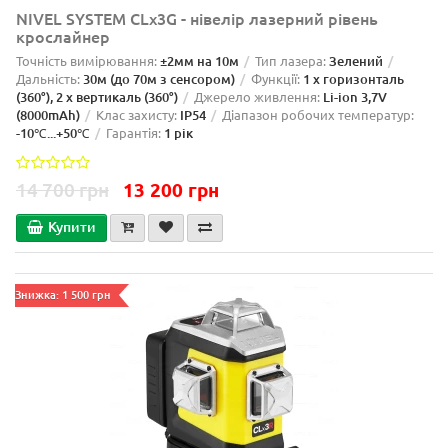
NIVEL SYSTEM CLx3G - нівелір лазерний рівень
крослайнер
Точність вимірювання:
±2мм на 10м
Тип лазера:
Зелений
Дальність:
30м (до 70м з сенсором)
Функції:
1 x горизонталь
(360°), 2 x вертикаль (360°)
Джерело живлення:
Li-ion 3,7V
(8000mAh)
Клас захисту:
IP54
Діапазон робочих температур:
-10℃...+50℃
Гарантія:
1 рік
14 700 грн
13 200 грн
Купити
Знижка: 1 500 грн