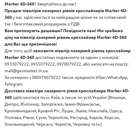
Marker 4D-360
? Звертайтесь до нас!
Продаж нівелірів лазерних рівнів крослайнерів Marker 4D-
360
у нас здійснюється за найкращою ціною як за готівковий
так і безготівковий розрахунок з ПДВ.
Вам пропонують дешевше? Повідомте нам! Ми зробимо
ціну на нівелір лазерний рівень крослайнер Marker 4D-360
для Вас ще приємнішою!
Для того, щоб
замовити нівелір лазерний рівень крослайнер
Marker 4D-360
достатньо подзвонити за одним з номерів:
0933079222, 0955079222, 0970079222, або написати на пошту:
mail@geomarket.in.ua
За номером +380970079222 також працюють Viber, WhatsApp,
Telegram.
Доставка нівеліра лазерного рівня крослайнера Marker 4D-
360
здійснюється по м. Київ, а також по усій Україні (Вінниця,
Дніпро, Житомир, Запоріжжя, Івано-Франківськ,
Кропивницький, Кривий Ріг, Луцьк, Львів, Миколаїв, Одеса,
Полтава, Рівне, Суми, Тернопіль, Ужгород, Харків, Херсон,
Хмельницький, Черкаси, Чернігів, Чернівці та ін.)