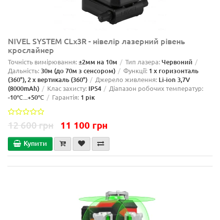
NIVEL SYSTEM CLx3R - нівелір лазерний рівень
крослайнер
Точність вимірювання:
±2мм на 10м
Тип лазера:
Червоний
Дальність:
30м (до 70м з сенсором)
Функції:
1 x горизонталь
(360°), 2 x вертикаль (360°)
Джерело живлення:
Li-ion 3,7V
(8000mAh)
Клас захисту:
IP54
Діапазон робочих температур:
-10℃...+50℃
Гарантія:
1 рік
12 600 грн
11 100 грн
Купити