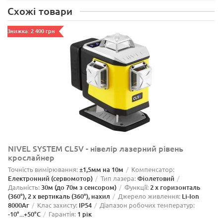
Схожі товари
Знижка: 2 400 грн
NIVEL SYSTEM CL5V - нівелір лазерний рівень
крослайнер
Точність вимірювання:
±1,5мм на 10м
Компенсатор:
Електронний (сервомотор)
Тип лазера:
Фіолетовий
Дальність:
30м (до 70м з сенсором)
Функції:
2 x горизонталь
(360°), 2 x вертикаль (360°), нахил
Джерело живлення:
Li-Ion
8000Aг
Клас захисту:
IP54
Діапазон робочих температур:
-10°...+50°C
Гарантія:
1 рік