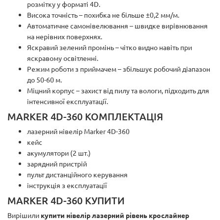
розмітку у форматі 4D.
Висока точність – похибка не більше ±0,2 мм/м.
Автоматичне самонівелювання – швидке вирівнювання
на нерівних поверхнях.
Яскравий зелений промінь – чітко видно навіть при
яскравому освітленні.
Режим роботи з приймачем – збільшує робочий діапазон
до 50-60 м.
Міцний корпус – захист від пилу та вологи, підходить для
інтенсивної експлуатації.
MARKER 4D-360 КОМПЛЕКТАЦІЯ
лазерний нівелір Marker 4D-360
кейс
акумулятори (2 шт.)
зарядний пристрій
пульт дистанційного керування
інструкція з експлуатації
MARKER 4D-360 КУПИТИ
Вирішили
купити нівелір лазерний рівень крослайнер