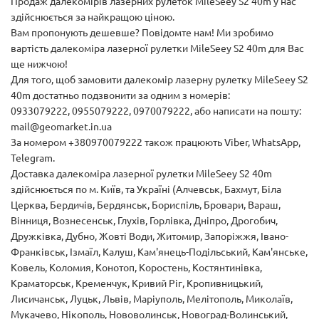
Продаж далекомірів лазерних рулеток MileSeey S2 40m у нас
здійснюється за найкращою ціною.
Вам пропонують дешевше? Повідомте нам! Ми зробимо
вартість далекоміра лазерної рулетки MileSeey S2 40m для Вас
ще нижчою!
Для того, щоб замовити далекомір лазерну рулетку MileSeey S2
40m достатньо подзвонити за одним з номерів:
0933079222, 0955079222, 0970079222, або написати на пошту:
mail@geomarket.in.ua
За номером +380970079222 також працюють Viber, WhatsApp,
Telegram.
Доставка далекоміра лазерної рулетки MileSeey S2 40m
здійснюється по м. Київ, та Україні (Алчевськ, Бахмут, Біла
Церква, Бердичів, Бердянськ, Бориспіль, Бровари, Вараш,
Вінниця, Вознесенськ, Глухів, Горлівка, Дніпро, Дрогобич,
Дружківка, Дубно, Жовті Води, Житомир, Запоріжжя, Івано-
Франківськ, Ізмаїл, Калуш, Кам'янець-Подільський, Кам'янське,
Ковель, Коломия, Конотоп, Коростень, Костянтинівка,
Краматорськ, Кременчук, Кривий Ріг, Кропивницький,
Лисичанськ, Луцьк, Львів, Маріуполь, Мелітополь, Миколаїв,
Мукачево, Нікополь, Нововолинськ, Новоград-Волинський,