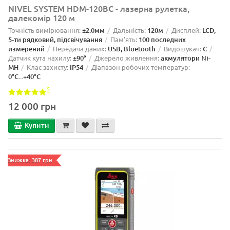
NIVEL SYSTEM HDM-120BC - лазерна рулетка,
далекомір 120 м
Точність вимірювання:
±2.0мм
Дальність:
120м
Дисплей:
LCD,
5-ти рядковий, підсвічування
Пам'ять:
100 последних
измерений
Передача даних:
USB, Bluetooth
Видошукач:
Є
Датчик кута нахилу:
±90°
Джерело живлення:
акмулятори Ni-
MH
Клас захисту:
IP54
Діапазон робочих температур:
0°С...+40°С
5
12 000 грн
Купити
Знижка: 387 грн