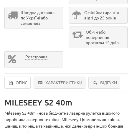
Швидка доставка
Офіційна гарантія
по Україні або
від 1 до 25 років
самовивіз
Обмін або
повернення
протягом 14 днів
Розстрочка
ОПИС
ХАРАКТЕРИСТИКИ
ВІДГУКИ
MILESEEY S2 40m
Mileseey S2 40m - нова бюджетна лазерна рулетка відомого
виробника лазерної техніки - Mileseey. Ця модель якісніша,
швидша, точніша та надійніша, ніж далекоміри інших брендів