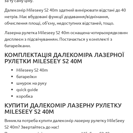
за ту саму ціну.
Далекомір Mileseey S2 40m здатний вимірювати відстані до 40
метрів. Має вбудовані функції додавання/віднімання,
обчислення площі, об'єму, недоступних відстаней, тощо.
Лазерна рулетка Mileseey S2 40m оснащена чотирьохрядковим
дисплеєм з підсвічуванням. Постачається у комплекті з
батарейками.
КОМПЛЕКТАЦІЯ ДАЛЕКОМІРА ЛАЗЕРНОЇ
РУЛЕТКИ MILESEEY S2 40M
Mileseey S2 40m
батарейки
шнурок на руку
quick guide
коробка
КУПИТИ ДАЛЕКОМІР ЛАЗЕРНУ РУЛЕТКУ
MILESEEY S2 40M
Виникла потреба купити далекомір лазерну рулетку MileSeey
S2 40m? Звертайтесь до нас!