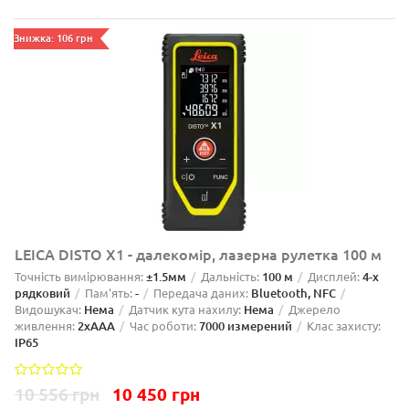
Знижка: 106 грн
LEICA DISTO X1 - далекомір, лазерна рулетка 100 м
Точність вимірювання:
±1.5мм
Дальність:
100 м
Дисплей:
4-х
рядковий
Пам'ять:
-
Передача даних:
Bluetooth, NFC
Видошукач:
Нема
Датчик кута нахилу:
Нема
Джерело
живлення:
2xAAA
Час роботи:
7000 измерений
Клас захисту:
IP65
10 556 грн
10 450 грн