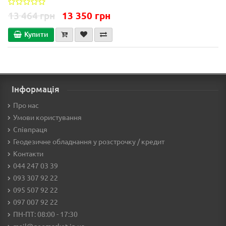
13 464 грн
13 350 грн
Купити
Інформація
Про нас
Умови користування
Співпраця
Геодезичне обладнання у розстрочку / кредит
Контакти
044 247 03 39
093 307 92 22
095 507 92 22
097 007 92 22
ПН-ПТ: 08:00 - 17:30
mail@geomarket.in.ua