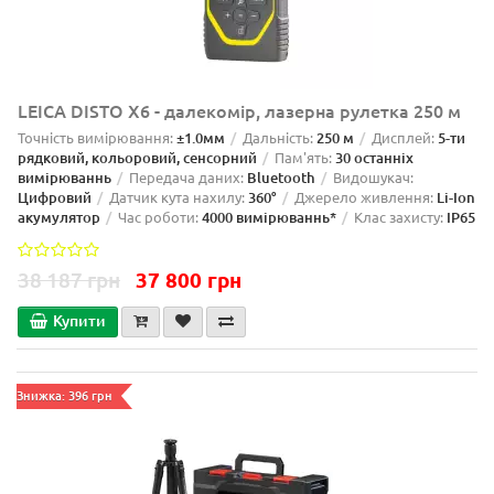
LEICA DISTO X6 - далекомір, лазерна рулетка 250 м
Точність вимірювання:
±1.0мм
Дальність:
250 м
Дисплей:
5-ти
рядковий, кольоровий, сенсорний
Пам'ять:
30 останніх
вимірюваннь
Передача даних:
Bluetooth
Видошукач:
Цифровий
Датчик кута нахилу:
360°
Джерело живлення:
Li-Ion
акумулятор
Час роботи:
4000 вимірюваннь*
Клас захисту:
IP65
38 187 грн
37 800 грн
Купити
Знижка: 396 грн