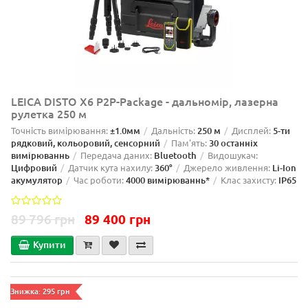
LEICA DISTO X6 P2P-Package - дальномір, лазерна
рулетка 250 м
Точність вимірювання:
±1.0мм
Дальність:
250 м
Дисплей:
5-ти
рядковий, кольоровий, сенсорний
Пам'ять:
30 останніх
вимірюваннь
Передача даних:
Bluetooth
Видошукач:
Цифровий
Датчик кута нахилу:
360°
Джерело живлення:
Li-Ion
акумулятор
Час роботи:
4000 вимірюваннь*
Клас захисту:
IP65
89 796 грн
89 400 грн
Купити
Знижка: 295 грн