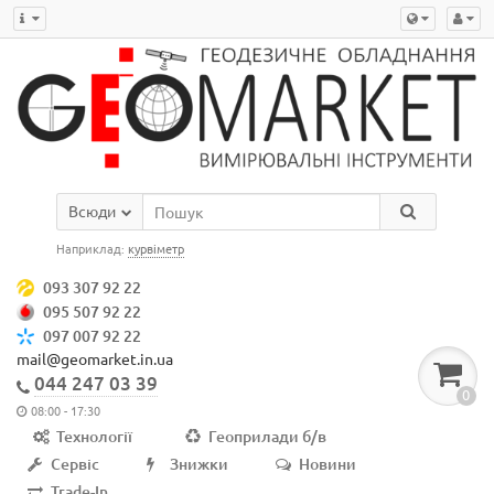
Всюди
Наприклад:
курвіметр
093 307 92 22
095 507 92 22
097 007 92 22
mail@geomarket.in.ua
044 247 03 39
0
08:00 - 17:30
Технології
Геоприлади б/в
Сервіс
Знижки
Новини
Trade-In