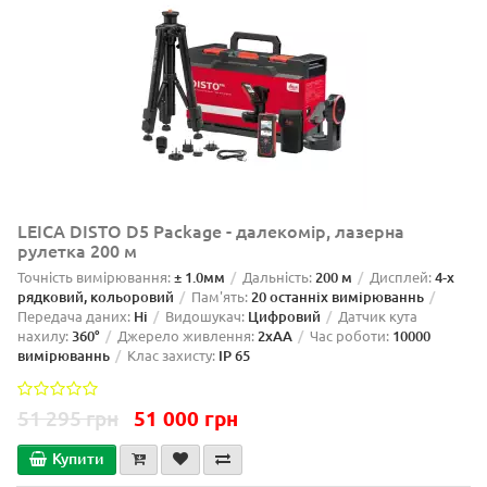
LEICA DISTO D5 Package - далекомір, лазерна
рулетка 200 м
Точність вимірювання:
± 1.0мм
Дальність:
200 м
Дисплей:
4-х
рядковий, кольоровий
Пам'ять:
20 останніх вимірюваннь
Передача даних:
Ні
Видошукач:
Цифровий
Датчик кута
нахилу:
360°
Джерело живлення:
2xAA
Час роботи:
10000
вимірюваннь
Клас захисту:
IP 65
51 295 грн
51 000 грн
Купити