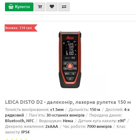
Купити
Знижка: 114 грн
LEICA DISTO D2 - далекомір, лазерна рулетка 150 м
Точність вимірювання:
±1.5мм
Дальність:
150 м
Дисплей:
4-х
рядковий
Пам'ять:
30 останніх вимірів
Передача даних:
Bluetooth, NFC
Видошукач:
Нема
Датчик кута нахилу:
±90°
Джерело живлення:
2xAAA
Час роботи:
7000 вимірів
Клас
захисту:
IP54