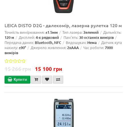
LEICA DISTO D2G - далекомір, лазерна рулетка 120 м
Точність вимірювання:
±1.5мм
Тип лазера:
Зелений
Дальність:
120 м
Дисплей:
4-х рядковий
Пам'ять:
30 останніх вимірів
Передача даних:
Bluetooth, NFC
Видошукач:
Нема
Датчик кута
нахилу:
±90°
Джерело живлення:
2xAAA
Час роботи:
7000
вимірів
15 266 грн
15 100 грн
Купити