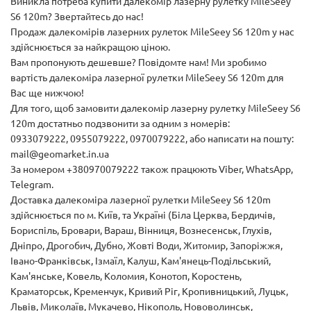
Виникла потреба купити далекомір лазерну рулетку MileSeey
S6 120m? Звертайтесь до нас!
Продаж далекомірів лазерних рулеток MileSeey S6 120m у нас
здійснюється за найкращою ціною.
Вам пропонують дешевше? Повідомте нам! Ми зробимо
вартість далекоміра лазерної рулетки MileSeey S6 120m для
Вас ще нижчою!
Для того, щоб замовити далекомір лазерну рулетку MileSeey S6
120m достатньо подзвонити за одним з номерів:
0933079222, 0955079222, 0970079222, або написати на пошту:
mail@geomarket.in.ua
За номером +380970079222 також працюють Viber, WhatsApp,
Telegram.
Доставка далекоміра лазерної рулетки MileSeey S6 120m
здійснюється по м. Київ, та Україні (Біла Церква, Бердичів,
Бориспіль, Бровари, Вараш, Вінниця, Вознесенськ, Глухів,
Дніпро, Дрогобич, Дубно, Жовті Води, Житомир, Запоріжжя,
Івано-Франківськ, Ізмаїл, Калуш, Кам'янець-Подільський,
Кам'янське, Ковель, Коломия, Конотоп, Коростень,
Краматорськ, Кременчук, Кривий Ріг, Кропивницький, Луцьк,
Львів, Миколаїв, Мукачево, Нікополь, Нововолинськ,