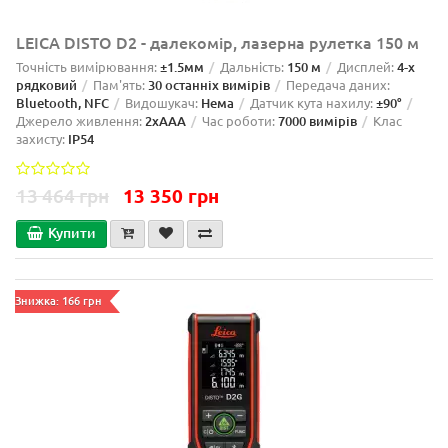
LEICA DISTO D2 - далекомір, лазерна рулетка 150 м
Точність вимірювання:
±1.5мм
Дальність:
150 м
Дисплей:
4-х
рядковий
Пам'ять:
30 останніх вимірів
Передача даних:
Bluetooth, NFC
Видошукач:
Нема
Датчик кута нахилу:
±90°
Джерело живлення:
2xAAA
Час роботи:
7000 вимірів
Клас
захисту:
IP54
13 464 грн
13 350 грн
Купити
Знижка: 166 грн