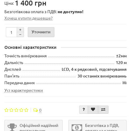
1 400 грн
Ціна:
Безготівкова оплата з ПДВ:
не доступно!
Хочеш купити дешевше?
Уточнити
Основні характеристики
Точність вимірювання
±2мм
Дальність
120 м
Дисплей
LCD, 4-х рядковий, підсвічування
Пам'ять
30 останніх вимірюваннь
Передача даних
Ні
Усі характеристики
0
Офіційний надійний
Безготівка з ПДВ,
постачальник
оплата на картку