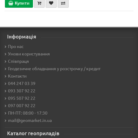
Купити
Інформація
Про нас
Умови користування
Співпраця
Геодезичне обладнання у розстрочку / кредит
Контакти
044 247 03 39
093 307 92 22
095 507 92 22
097 007 92 22
ПН-ПТ: 08:00 - 17:30
mail@geomarket.in.ua
Каталог геоприладів