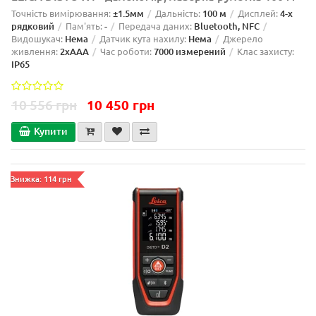
Точність вимірювання:
±1.5мм
Дальність:
100 м
Дисплей:
4-х
рядковий
Пам'ять:
-
Передача даних:
Bluetooth, NFC
Видошукач:
Нема
Датчик кута нахилу:
Нема
Джерело
живлення:
2xAAA
Час роботи:
7000 измерений
Клас захисту:
IP65
10 556 грн
10 450 грн
Купити
Знижка: 114 грн