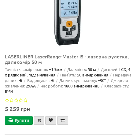
LASERLINER LaserRange-Master i5 - лазерна рулетка,
далекомір 50 м
Точність вимірювання:
±1.5мм
Дальність:
50 м
Дисплей:
LCD, 4-
х рядковий, підсвічування
Пам'ять:
50 вимірювання
Передача
даних:
Ні
Видошукач:
Ні
Датчик кута нахилу:
±90°
Джерело
живлення:
2xAA
Час роботи:
1800 вимірюваннь
Клас захисту:
IP54
5 259 грн
Купити