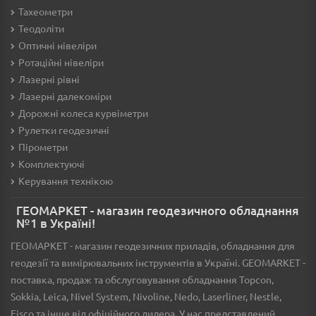
Тахеометри
Теодоліти
Оптичні нівеліри
Ротаційні нівеліри
Лазерні рівні
Лазерні далекоміри
Дорожні колеса курвіметри
Рулетки геодезичні
Пірометри
Комплектуючі
Керування технікою
ГЕОМАРКЕТ - магазин геодезичного обладнання
№1 в Україні!
ГЕОМАРКЕТ - магазин геодезичних приладів, обладнання для
геодезії та вимірювальних інструментів в Україні. GEOMARKET -
поставка, продаж та обслуговування обладнання Topcon,
Sokkia, Leica, Nivel System, Nivoline, Nedo, Laserliner, Nestle,
Fisco та інше від офіційного дилера. У нас представлений