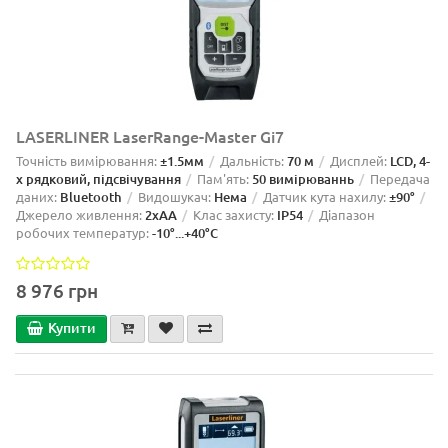
LASERLINER LaserRange-Master Gi7
Точність вимірювання:
±1.5мм
Дальність:
70 м
Дисплей:
LCD, 4-
х рядковий, підсвічування
Пам'ять:
50 вимірюваннь
Передача
даних:
Bluetooth
Видошукач:
Нема
Датчик кута нахилу:
±90°
Джерело живлення:
2xAA
Клас захисту:
IP54
Діапазон
робочих температур:
-10°...+40°С
8 976 грн
Купити