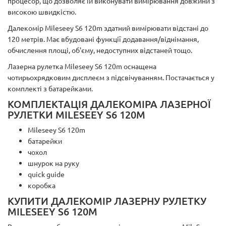
процесор, що дозволяє їй виконувати вимірювання довжини з
високою швидкістю.
Далекомір Mileseey S6 120m здатний вимірювати відстані до
120 метрів. Має вбудовані функції додавання/віднімання,
обчислення площі, об'єму, недоступних відстаней тощо.
Лазерна рулетка Mileseey S6 120m оснащена
чотирьохрядковим дисплеєм з підсвічуванням. Постачається у
комплекті з батарейками.
КОМПЛЕКТАЦІЯ ДАЛЕКОМІРА ЛАЗЕРНОЇ
РУЛЕТКИ MILESEEY S6 120M
Mileseey S6 120m
батарейки
чохол
шнурок на руку
quick guide
коробка
КУПИТИ ДАЛЕКОМІР ЛАЗЕРНУ РУЛЕТКУ
MILESEEY S6 120M