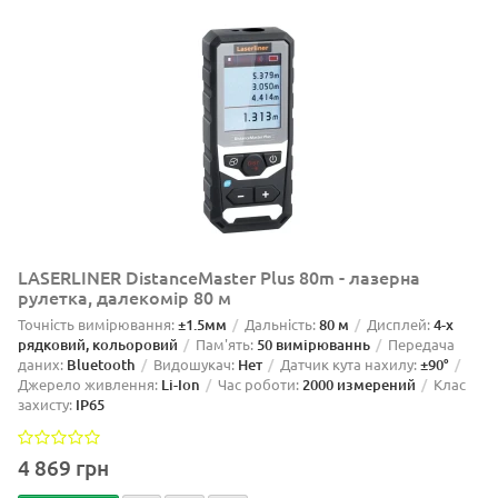
LASERLINER DistanceMaster Plus 80m - лазерна
рулетка, далекомір 80 м
Точність вимірювання:
±1.5мм
Дальність:
80 м
Дисплей:
4-х
рядковий, кольоровий
Пам'ять:
50 вимірюваннь
Передача
даних:
Bluetooth
Видошукач:
Нет
Датчик кута нахилу:
±90°
Джерело живлення:
Li-Ion
Час роботи:
2000 измерений
Клас
захисту:
IP65
4 869 грн