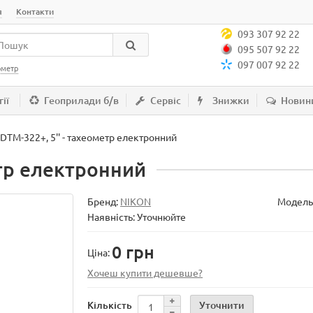
я
Контакти
093 307 92 22
095 507 92 22
097 007 92 22
ометр
ії
Геоприлади б/в
Сервіс
Знижки
Новин
DTM-322+, 5'' - тахеометр електронний
етр електронний
Бренд:
NIKON
Модель
Наявність: Уточнюйте
0 грн
Ціна:
Хочеш купити дешевше?
Уточнити
Кількість