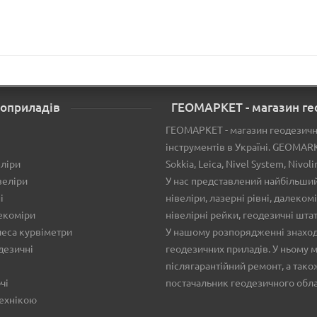
еоприладів
ГЕОМАРКЕТ - магазин ге
ГЕОМАРКЕТ - магазин геодезични
інструментів в Україні. GEOMAR
еліри
Sokkia, Leica, Nivel System, Nivol
веліри
У нас представлений найбільший 
і
нівеліри, лазерні рівні, далеко
екоміри
нівелірні рейки, геодезичні шта
еса курвіметри
У нашому розпорядженні знаходи
дезичні
геодезичних приладів. У ньому м
післягарантійний ремонт, а тако
чі
постачальник геодезичного обл
технікою