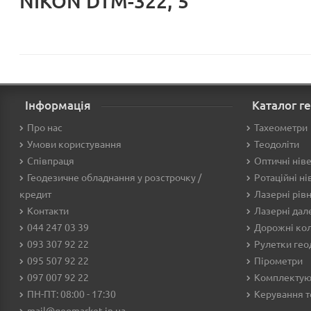
NIKON DTM-322, 5''
Інформація
Каталог г
Про нас
Тахеометри
Умови користування
Теодоліти
Співпраця
Оптичні нів
Геодезичне обладнання у розстрочку /
Ротаційні ні
кредит
Лазерні рівн
Контакти
Лазерні дал
044 247 03 39
Дорожні кол
093 307 92 22
Рулетки гео
095 507 92 22
Пірометри
097 007 92 22
Комплектую
ПН-ПТ: 08:00 - 17:30
Керування 
mail@geomarket.in.ua