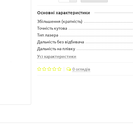
Основні характеристики
Збільшення (кратність)
Точність кутова
Тип лазера
Дальність без відбивача
Дальність на плівку
Усі характеристики
0 оглядів