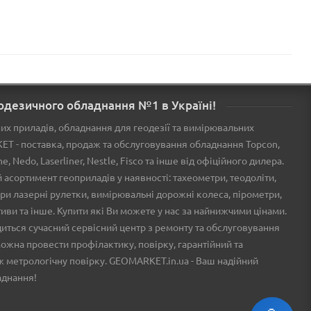
одезичного обладнання №1 в Україні!
х приладів, обладнання для геодезії та вимірювальних
KET - поставка, продаж та обслуговування обладнання Topcon,
ine, Nedo, Laserliner, Nestle, Fisco та інше від офіційного дилера.
асортимент геоприладів у наявності: тахеометри, теодоліти,
міри лазерні рулетки, вимірювальні дорожні колеса, пірометри,
тиви та інше. Купити які Ви можете у нас за найнижчими цінами.
ться сучасний сервісний центр з ремонту та обслуговування
ожна провести профілактику, повірку, гарантійний та
ж метрологічну повірку. GEOMARKET.in.ua - Ваш надійний
аднання!