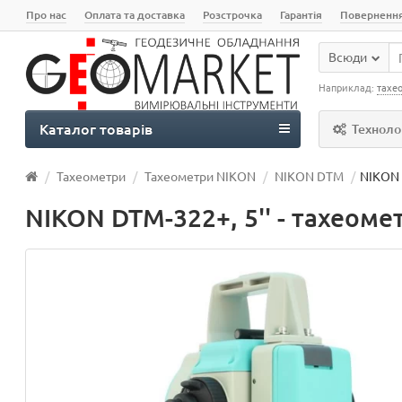
Про нас
Оплата та доставка
Розстрочка
Гарантія
Поверненн
Всюди
Наприклад:
тахе
Каталог товарів
Технолог
Тахеометри
Тахеометри NIKON
NIKON DTM
NIKON 
NIKON DTM-322+, 5'' - тахеом