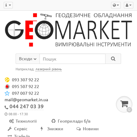
Всюди
Наприклад:
лазерний рівень
093 307 92 22
095 507 92 22
097 007 92 22
mail@geomarket.in.ua
044 247 03 39
0
08:00 - 17:30
Технології
Геоприлади б/в
Сервіс
Знижки
Новини
Trade-In