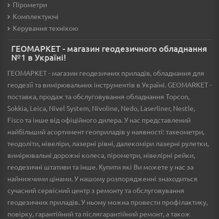
Пірометри
Комплектуючі
Керування технікою
ГЕОМАРКЕТ - магазин геодезичного обладнання
№1 в Україні!
ГЕОМАРКЕТ - магазин геодезичних приладів, обладнання для
геодезії та вимірювальних інструментів в Україні. GEOMARKET -
поставка, продаж та обслуговування обладнання Topcon,
Sokkia, Leica, Nivel System, Nivoline, Nedo, Laserliner, Nestle,
Fisco та інше від офіційного дилера. У нас представлений
найбільший асортимент геоприладів у наявності: тахеометри,
теодоліти, нівеліри, лазерні рівні, далекоміри лазерні рулетки,
вимірювальні дорожні колеса, пірометри, нівелірні рейки,
геодезичні штативи та інше. Купити які Ви можете у нас за
найнижчими цінами. У нашому розпорядженні знаходиться
сучасний сервісний центр з ремонту та обслуговування
геодезичних приладів. У ньому можна провести профілактику,
повірку, гарантійний та післягарантійний ремонт, а також