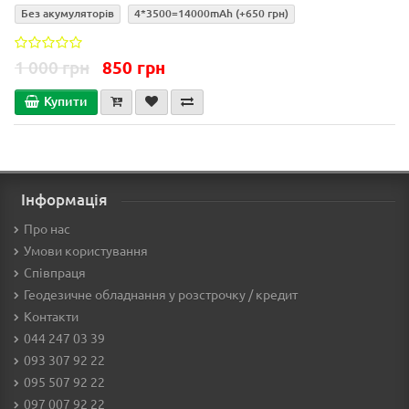
Без акумуляторів
4*3500=14000mAh
(+650 грн)
1 000 грн
850 грн
Купити
Інформація
Про нас
Умови користування
Співпраця
Геодезичне обладнання у розстрочку / кредит
Контакти
044 247 03 39
093 307 92 22
095 507 92 22
097 007 92 22