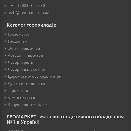
ПН-ПТ: 08:00 - 17:30
mail@geomarket.in.ua
Каталог геоприладів
Тахеометри
Теодоліти
Оптичні нівеліри
Ротаційні нівеліри
Лазерні рівні
Лазерні далекоміри
Дорожні колеса курвіметри
Рулетки геодезичні
Пірометри
Комплектуючі
Керування технікою
ГЕОМАРКЕТ - магазин геодезичного обладнання
№1 в Україні!
ГЕОМАРКЕТ - магазин геодезичних приладів, обладнання для