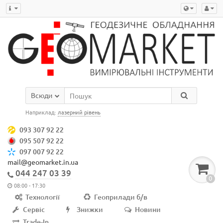
Всюди
Наприклад:
лазерний рівень
093 307 92 22
095 507 92 22
097 007 92 22
mail@geomarket.in.ua
044 247 03 39
0
08:00 - 17:30
Технології
Геоприлади б/в
Сервіс
Знижки
Новини
Trade-In