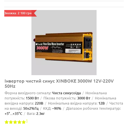
Знижка: 2 100 грн
Інвертор чистий синус XINBOKE 3000W 12V-220V
50Hz
Форма вихідного сигналу:
Чиста синусоїда
Номінальна
потужність:
1500 Вт
Пікова потужність:
3000 Вт
Номінальна
вихідна напруга:
220В
Номінальна вхідна напруга:
12В
Частота
на виході:
50±2%Гц
ККД:
~90%
Діапазон робочих температур:
+5°...+35°С
Вага:
2.3кг
1