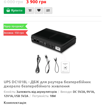
6 000 грн
3 900 грн
Купити
Лідер продажу!
Знижка: 150 грн
UPS DC1018L - ДБЖ для роутера безперебійник
джерело безперебійного живлення
Ємність:
Залежить від акумуляторів
Виходи:
DC 5V2А, 9V1А,
12V1А; USB 5V2A
Потужність:
18W
Комплектація: