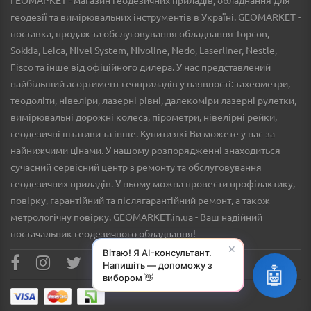
геодезії та вимірювальних інструментів в Україні. GEOMARKET -
поставка, продаж та обслуговування обладнання Topcon,
Sokkia, Leica, Nivel System, Nivoline, Nedo, Laserliner, Nestle,
Fisco та інше від офіційного дилера. У нас представлений
найбільший асортимент геоприладів у наявності: тахеометри,
теодоліти, нівеліри, лазерні рівні, далекоміри лазерні рулетки,
вимірювальні дорожні колеса, пірометри, нівелірні рейки,
геодезичні штативи та інше. Купити які Ви можете у нас за
найнижчими цінами. У нашому розпорядженні знаходиться
сучасний сервісний центр з ремонту та обслуговування
геодезичних приладів. У ньому можна провести профілактику,
повірку, гарантійний та післягарантійний ремонт, а також
метрологічну повірку. GEOMARKET.in.ua - Ваш надійний
постачальник геодезичного обладнання!
✕
Вітаю! Я AI-консультант.
Напишіть — допоможу з
🤖
вибором 👋