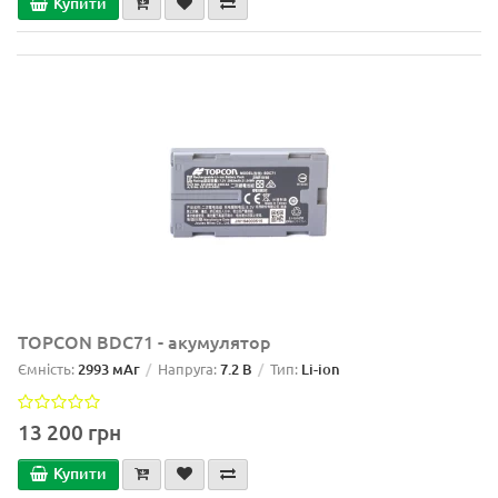
Купити
TOPCON BDC71 - акумулятор
Ємність:
2993 мАг
Напруга:
7.2 В
Тип:
Li-ion
13 200 грн
Купити