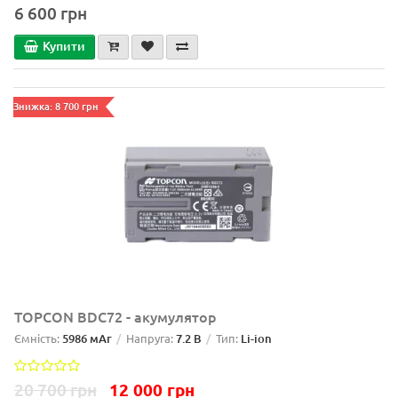
6 600 грн
Купити
Знижка: 8 700 грн
TOPCON BDC72 - акумулятор
Ємність:
5986 мАг
Напруга:
7.2 В
Тип:
Li-ion
20 700 грн
12 000 грн