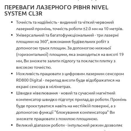
ПЕРЕВАГИ ЛАЗЕРНОГО РІВНЯ NIVEL
SYSTEM CL3R
Точність та надійність - видимий та чіткий червоний
лазерний промінь, точність роботи ±2.0 мм на 10 метрів.
Універсальний та багатофункціональний - три лазерні
площини на 360°, виконання будівельних робіт з
допомогою трьох площин. За допомогою нижньої
(горизонтальної) площини, яка знаходиться на висоті 19
мм, Ви зможете залити підлогу та покласти плитку з
високою точністю.
Можливість працювати з цифровим лазерним сенсором
RD800 Digital - перепад висоти буде відображатися на
екрані сенсора в міліметрах.
Швидке нівелювання - новий та сучасний магнітний
компенсатор швидко підготує прилад до роботи. Промінь
буде проєктуватися навіть на нестійкій поверхні, а з
допомогою функції "блокування компенсатора" Ви
зможете працювати з похилою площиною.
Великий діапазон роботи - імпульсний режим дозволяє