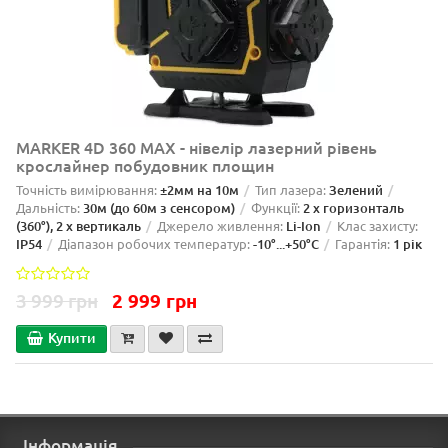
MARKER 4D 360 MAX - нівелір лазерний рівень
крослайнер побудовник площин
Точність вимірювання:
±2мм на 10м
Тип лазера:
Зелений
Дальність:
30м (до 60м з сенсором)
Функції:
2 x горизонталь
(360°), 2 x вертикаль
Джерело живлення:
Li-Ion
Клас захисту:
IP54
Діапазон робочих температур:
-10°...+50°C
Гарантія:
1 рік
3 999 грн
2 999 грн
Купити
Інформація