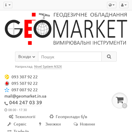
Всюди
Наприклад:
Nivel System N32X
093 307 92 22
095 507 92 22
097 007 92 22
mail@geomarket.in.ua
044 247 03 39
0
08:00 - 17:30
Технології
Геоприлади б/в
Сервіс
Знижки
Новини
Trade-In