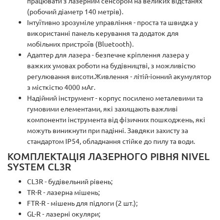
працювати з лазерним сенсором на великих відстанях
(робочий діаметр 140 метрів).
Інтуїтивно зрозуміле управління - проста та швидка у
використанні панель керування та додаток для
мобільних пристроїв (Bluetooth).
Адаптер для лазера - безпечне кріплення лазера у
важких умовах роботи на будівництві, з можливістю
регулювання висоти.Живлення - літій-іонний акумулятор
з місткістю 4000 мАг.
Надійний інструмент - корпус посилено металевими та
гумовими елементами, які захищають важливі
компоненти інструмента від фізичних пошкоджень, які
можуть виникнути при падінні. Завдяки захисту за
стандартом IP54, обладнання стійке до пилу та води.
КОМПЛЕКТАЦІЯ ЛАЗЕРНОГО РІВНЯ NIVEL
SYSTEM CL3R
CL3R - будівельний рівень;
TR-R - лазерна мішень;
FTR-R - мішень для підлоги (2 шт.);
GL-R - лазерні окуляри;