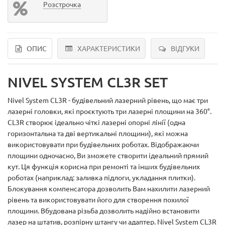
Розстрочка
ОПИС
ХАРАКТЕРИСТИКИ
ВІДГУКИ
NIVEL SYSTEM CL3R SET
Nivel System CL3R - будівельний лазерний рівень, що має три
лазерні головки, які проєктують три лазерні площини на 360°.
CL3R створює ідеально чіткі лазерні опорні лінії (одна
горизонтальна та дві вертикальні площини), які можна
використовувати при будівельних роботах. Відображаючи
площини одночасно, Ви зможете створити ідеальний прямий
кут. Ця функція корисна при ремонті та інших будівельних
роботах (наприклад: заливка підлоги, укладання плитки).
Блокування компенсатора дозволить Вам нахилити лазерний
рівень та використовувати його для створення похилої
площини. Вбудована різьба дозволить надійно встановити
лазер на штатив, розпірну штангу чи адаптер. Nivel System CL3R