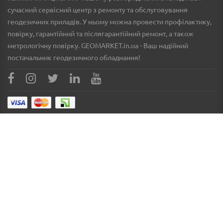
сучасний сервісний центр з ремонту та обслуговування
геодезичних приладів. У ньому можна провести профілактику,
повірку, гарантійний та післягарантійний ремонт, а також
метрологічну повірку. GEOMARKET.in.ua - Ваш надійний
постачальник геодезичного обладнання!