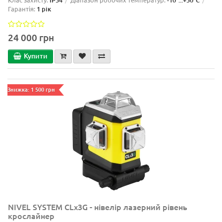
IP54
-10°...+50°C
Гарантія:
1 рік
24 000 грн
Купити
Знижка: 1 500 грн
NIVEL SYSTEM CLx3G - нівелір лазерний рівень
крослайнер