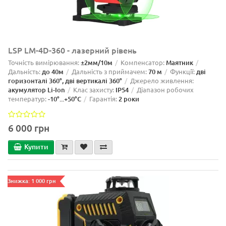
LSP LM-4D-360 - лазерний рівень
Точність вимірювання:
±2мм/10м
Компенсатор:
Маятник
Дальність:
до 40м
Дальність з приймачем:
70 м
Функції:
дві
горизонталі 360°, дві вертикалі 360°
Джерело живлення:
акумулятор Li-Ion
Клас захисту:
IP54
Діапазон робочих
температур:
-10°...+50°С
Гарантія:
2 роки
6 000 грн
Купити
Знижка: 1 000 грн