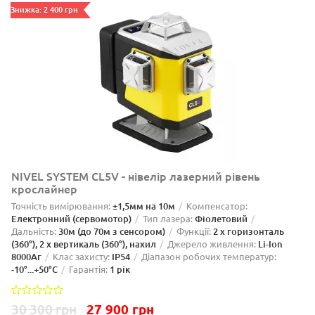
Знижка: 2 400 грн
NIVEL SYSTEM CL5V - нівелір лазерний рівень
крослайнер
Точність вимірювання:
±1,5мм на 10м
Компенсатор:
Електронний (сервомотор)
Тип лазера:
Фіолетовий
Дальність:
30м (до 70м з сенсором)
Функції:
2 x горизонталь
(360°), 2 x вертикаль (360°), нахил
Джерело живлення:
Li-Ion
8000Aг
Клас захисту:
IP54
Діапазон робочих температур:
-10°...+50°C
Гарантія:
1 рік
30 300 грн
27 900 грн