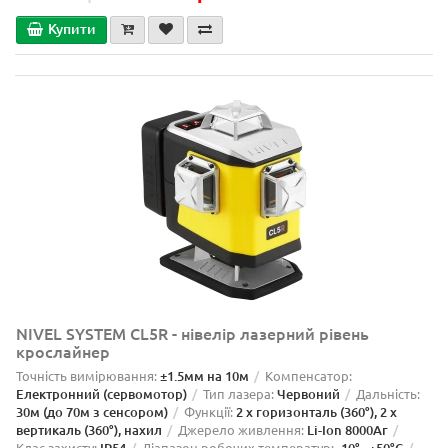
Купити
NIVEL SYSTEM CL5R - нівелір лазерний рівень
крослайнер
Точність вимірювання:
±1.5мм на 10м
Компенсатор:
Електронний (сервомотор)
Тип лазера:
Червоний
Дальність:
30м (до 70м з сенсором)
Функції:
2 x горизонталь (360°), 2 x
вертикаль (360°), нахил
Джерело живлення:
Li-Ion 8000Aг
Клас захисту:
Діапазон робочих температур: