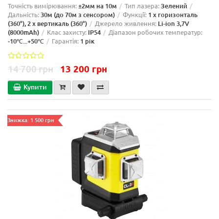
Точність вимірювання:
±2мм на 10м
Тип лазера:
Зелений
Дальність:
30м (до 70м з сенсором)
Функції:
1 x горизонталь
(360°), 2 x вертикаль (360°)
Джерело живлення:
Li-ion 3,7V
(8000mAh)
Клас захисту:
IP54
Діапазон робочих температур:
-10℃...+50℃
Гарантія:
1 рік
14 700 грн
13 200 грн
Купити
Знижка: 1 500 грн