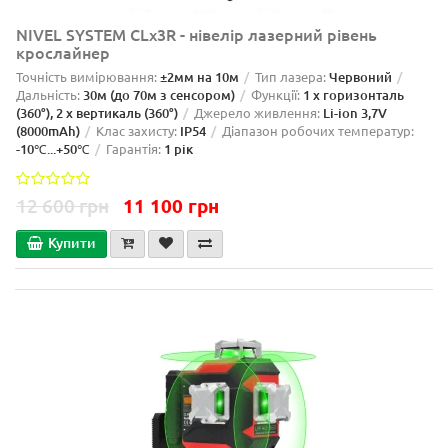
NIVEL SYSTEM CLx3R - нівелір лазерний рівень
крослайнер
Точність вимірювання:
±2мм на 10м
Тип лазера:
Червоний
Дальність:
30м (до 70м з сенсором)
Функції:
1 x горизонталь
(360°), 2 x вертикаль (360°)
Джерело живлення:
Li-ion 3,7V
(8000mAh)
Клас захисту:
IP54
Діапазон робочих температур:
-10℃...+50℃
Гарантія:
1 рік
12 600 грн
11 100 грн
Купити