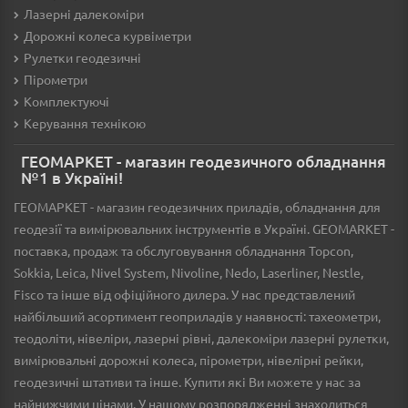
Лазерні далекоміри
Дорожні колеса курвіметри
Рулетки геодезичні
Пірометри
Комплектуючі
Керування технікою
ГЕОМАРКЕТ - магазин геодезичного обладнання
№1 в Україні!
ГЕОМАРКЕТ - магазин геодезичних приладів, обладнання для
геодезії та вимірювальних інструментів в Україні. GEOMARKET -
поставка, продаж та обслуговування обладнання Topcon,
Sokkia, Leica, Nivel System, Nivoline, Nedo, Laserliner, Nestle,
Fisco та інше від офіційного дилера. У нас представлений
найбільший асортимент геоприладів у наявності: тахеометри,
теодоліти, нівеліри, лазерні рівні, далекоміри лазерні рулетки,
вимірювальні дорожні колеса, пірометри, нівелірні рейки,
геодезичні штативи та інше. Купити які Ви можете у нас за
найнижчими цінами. У нашому розпорядженні знаходиться