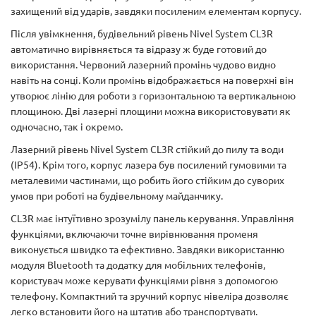
захищений від ударів, завдяки посиленим елементам корпусу.
Після увімкнення, будівельний рівень Nivel System CL3R
автоматично вирівняється та відразу ж буде готовий до
використання. Червоний лазерний промінь чудово видно
навіть на сонці. Коли промінь відображається на поверхні він
утворює лінію для роботи з горизонтальною та вертикальною
площиною. Дві лазерні площини можна використовувати як
одночасно, так і окремо.
Лазерний рівень Nivel System CL3R стійкий до пилу та води
(IP54). Крім того, корпус лазера був посилений гумовими та
металевими частинами, що робить його стійким до суворих
умов при роботі на будівельному майданчику.
CL3R має інтуїтивно зрозумілу панель керування. Управління
функціями, включаючи точне вирівнювання променя
виконується швидко та ефективно. Завдяки використанню
модуля Bluetooth та додатку для мобільних телефонів,
користувач може керувати функціями рівня з допомогою
телефону. Компактний та зручний корпус нівеліра дозволяє
легко встановити його на штатив або транспортувати.