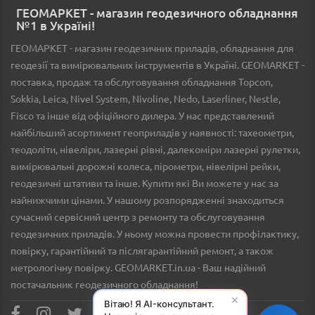
ГЕОМАРКЕТ - магазин геодезичного обладнання
№1 в Україні!
ГЕОМАРКЕТ - магазин геодезичних приладів, обладнання для
геодезії та вимірювальних інструментів в Україні. GEOMARKET -
поставка, продаж та обслуговування обладнання Topcon,
Sokkia, Leica, Nivel System, Nivoline, Nedo, Laserliner, Nestle,
Fisco та інше від офіційного дилера. У нас представлений
найбільший асортимент геоприладів у наявності: тахеометри,
теодоліти, нівеліри, лазерні рівні, далекоміри лазерні рулетки,
вимірювальні дорожні колеса, пірометри, нівелірні рейки,
геодезичні штативи та інше. Купити які Ви можете у нас за
найнижчими цінами. У нашому розпорядженні знаходиться
сучасний сервісний центр з ремонту та обслуговування
геодезичних приладів. У ньому можна провести профілактику,
повірку, гарантійний та післягарантійний ремонт, а також
метрологічну повірку. GEOMARKET.in.ua - Ваш надійний
постачальник геодезичного обладнання!
✕
Вітаю! Я AI-консультант.