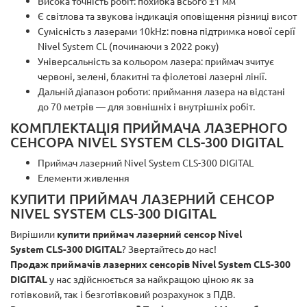
Висока точність робіт: похибка всього ±1 мм
Є світлова та звукова індикація оповіщення різниці висот
Сумісність з лазерами 10kHz: повна підтримка нової серії
Nivel System CL (починаючи з 2022 року)
Універсальність за кольором лазера: приймач зчитує
червоні, зелені, блакитні та фіолетові лазерні лінії.
Дальній діапазон роботи: приймання лазера на відстані
до 70 метрів — для зовнішніх і внутрішніх робіт.
КОМПЛЕКТАЦІЯ ПРИЙМАЧА ЛАЗЕРНОГО
СЕНСОРА NIVEL SYSTEM CLS-300 DIGITAL
Приймач лазерний Nivel System CLS-300 DIGITAL
Елементи живлення
КУПИТИ ПРИЙМАЧ ЛАЗЕРНИЙ СЕНСОР
NIVEL SYSTEM CLS-300 DIGITAL
Вирішили
купити приймач лазерний сенсор Nivel
System
CLS-300 DIGITAL
? Звертайтесь до нас!
Продаж приймачів лазерних сенсорів Nivel System
CLS-300
DIGITAL
у нас здійснюється за найкращою ціною як за
готівковий, так і безготівковий розрахунок з ПДВ.