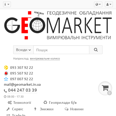
Всюди
Наприклад:
вимірювальне колесо
093 307 92 22
095 507 92 22
097 007 92 22
mail@geomarket.in.ua
044 247 03 39
0
08:00 - 17:30
Технології
Геоприлади б/в
Сервіс
Знижки
Новини
Trade-In