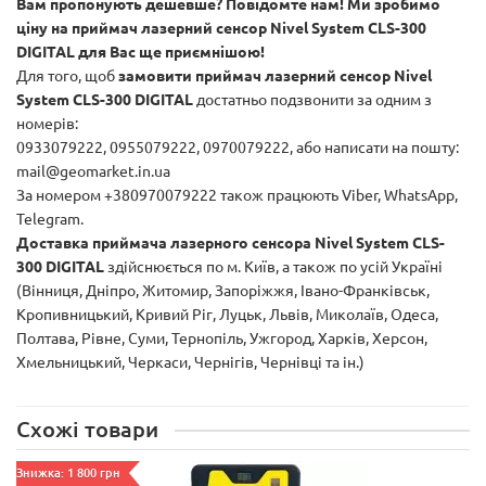
Вам пропонують дешевше? Повідомте нам! Ми зробимо
ціну на приймач лазерний сенсор Nivel System
CLS-300
DIGITAL
для Вас ще приємнішою!
Для того, щоб
замовити приймач лазерний сенсор Nivel
System
CLS-300 DIGITAL
достатньо подзвонити за одним з
номерів:
0933079222, 0955079222, 0970079222, або написати на пошту:
mail@geomarket.in.ua
За номером +380970079222 також працюють Viber, WhatsApp,
Telegram.
Доставка приймача лазерного сенсора Nivel System
CLS-
300 DIGITAL
здійснюється по м. Київ, а також по усій Україні
(Вінниця, Дніпро, Житомир, Запоріжжя, Івано-Франківськ,
Кропивницький, Кривий Ріг, Луцьк, Львів, Миколаїв, Одеса,
Полтава, Рівне, Суми, Тернопіль, Ужгород, Харків, Херсон,
Хмельницький, Черкаси, Чернігів, Чернівці та ін.)
Схожі товари
Знижка: 1 800 грн