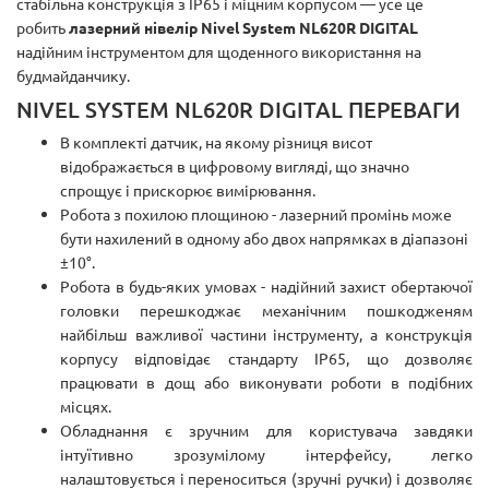
стабільна конструкція з IP65 і міцним корпусом — усе це
робить
лазерний нівелір Nivel System NL620R DIGITAL
надійним інструментом для щоденного використання на
будмайданчику.
NIVEL SYSTEM NL620R DIGITAL ПЕРЕВАГИ
В комплекті датчик, на якому різниця висот
відображається в цифровому вигляді, що значно
спрощує і прискорює вимірювання.
Робота з похилою площиною - лазерний промінь може
бути нахилений в одному або двох напрямках в діапазоні
±10°.
Робота в будь-яких умовах - надійний захист обертаючої
головки перешкоджає механічним пошкодженям
найбільш важливої ​​частини інструменту, а конструкція
корпусу відповідає стандарту IP65, що дозволяє
працювати в дощ або виконувати роботи в подібних
місцях.
Обладнання є зручним для користувача завдяки
інтуїтивно зрозумілому інтерфейсу, легко
налаштовується і переноситься (зручні ручки) і дозволяє