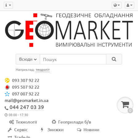
Всюди
Наприклад:
теодоліт
093 307 92 22
095 507 92 22
097 007 92 22
mail@geomarket.in.ua
044 247 03 39
0
08:00 - 17:30
Технології
Геоприлади б/в
Сервіс
Знижки
Новини
Trade-In