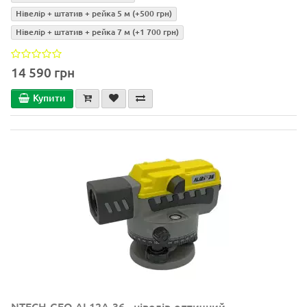
Нівелір + штатив + рейка 5 м
(+500 грн)
Нівелір + штатив + рейка 7 м
(+1 700 грн)
14 590 грн
Купити
NTECH-GEO AL12A-36 - нівелір оптичний