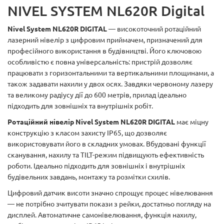
NIVEL SYSTEM NL620R Digital
Nivel System NL620R DIGITAL
— високоточний ротаційний
лазерний нівелір з цифровим приймачем, призначений для
професійного використання в будівництві. Його ключовою
особливістю є повна універсальність: пристрій дозволяє
працювати з горизонтальними та вертикальними площинами, а
також задавати нахили у двох осях. Завдяки червоному лазеру
та великому радіусу дії до 600 метрів, прилад ідеально
підходить для зовнішніх та внутрішніх робіт.
Ротаційний нівелір Nivel System NL620R DIGITAL
має міцну
конструкцію з класом захисту IP65, що дозволяє
використовувати його в складних умовах. Вбудовані функції
сканування, нахилу та TILT-режим підвищують ефективність
роботи. Ідеально підходить для зовнішніх і внутрішніх
будівельних завдань, монтажу та розмітки схилів.
Цифровий датчик висоти значно спрощує процес нівелювання
— не потрібно зчитувати покази з рейки, достатньо погляду на
дисплей. Автоматичне самонівелювання, функція нахилу,