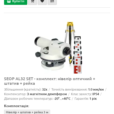
Купити
SEOP AL32 SET - комплект: нівелір оптичний +
штатив + рейка
Збільшення (кратність):
32x
Точність вимірювання:
1.0 мм/км
Компенсатор:
З магнітним демпфером
Клас захисту:
IP54
Діапазон робочих температур:
-20°...+40°C
Гарантія:
1 рік
Комплектація:
Нівелір + штатив + рейка 3 м