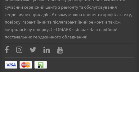
сучасний сервісний центр з ремонту та обслуговування
геодезичних приладів. У ньому можна провести профілактику,
повірку, гарантійний та післягарантійний ремонт, а також
метрологічну повірку. GEOMARKET.in.ua - Ваш надійний
постачальник геодезичного обладнання!