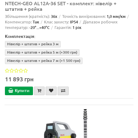
NTECH-GEO AL12A-36 SET - комплект: нівелір +
штатив + рейка
Збільшення (кратність):
36x
Точність вимірювання:
1,0 мм/км
Компенсатор:
Так
Клас захисту:
IP54
Діапазон робочих
температур:
-20°...+40°C
Гарантія:
1 рік
Комплектація:
Нівелір + штатив + рейка 3 м
Нівелір + штатив + рейка 5 м
(+300 грн)
Нівелір + штатив + рейка 7 м
(+1 500 грн)
11 893 грн
Купити