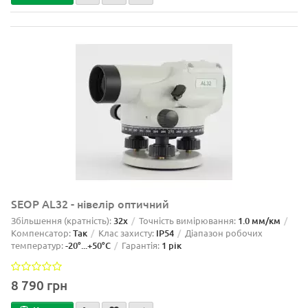
SEOP AL32 - нівелір оптичний
Збільшення (кратність):
32x
Точність вимірювання:
1.0 мм/км
Компенсатор:
Так
Клас захисту:
IP54
Діапазон робочих
температур:
-20°...+50°C
Гарантія:
1 рік
8 790 грн