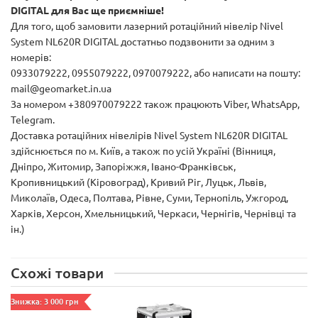
DIGITAL для Вас ще приємніше!
Для того, щоб замовити лазерний ротаційний нівелір Nivel
System NL620R DIGITAL достатньо подзвонити за одним з
номерів:
0933079222, 0955079222, 0970079222, або написати на пошту:
mail@geomarket.in.ua
За номером +380970079222 також працюють Viber, WhatsApp,
Telegram.
Доставка ротаційних нівелірів Nivel System NL620R DIGITAL
здійснюється по м. Київ, а також по усій Україні (Вінниця,
Дніпро, Житомир, Запоріжжя, Івано-Франківськ,
Кропивницький (Кіровоград), Кривий Ріг, Луцьк, Львів,
Миколаїв, Одеса, Полтава, Рівне, Суми, Тернопіль, Ужгород,
Харків, Херсон, Хмельницький, Черкаси, Чернігів, Чернівці та
ін.)
Схожі товари
Знижка: 3 000 грн