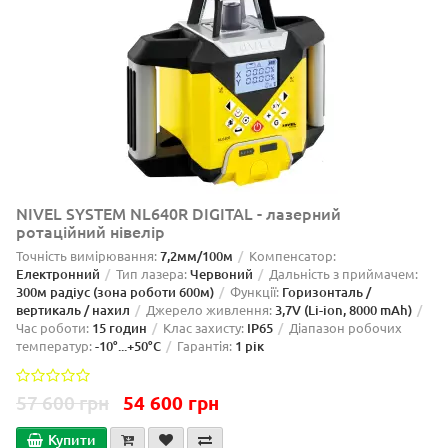
NIVEL SYSTEM NL640R DIGITAL - лазерний
ротаційний нівелір
Точність вимірювання:
7,2мм/100м
Компенсатор:
Електронний
Тип лазера:
Червоний
Дальність з приймачем:
300м радіус (зона роботи 600м)
Функції:
Горизонталь /
вертикаль / нахил
Джерело живлення:
3,7V (Li-ion, 8000 mAh)
Час роботи:
15 годин
Клас захисту:
IP65
Діапазон робочих
температур:
-10°...+50°C
Гарантія:
1 рік
57 600 грн
54 600 грн
Купити