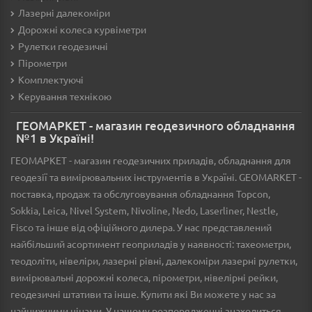
Лазерні далекоміри
Дорожні колеса курвіметри
Рулетки геодезичні
Пірометри
Комплектуючі
Керування технікою
ГЕОМАРКЕТ - магазин геодезичного обладнання
№1 в Україні!
ГЕОМАРКЕТ - магазин геодезичних приладів, обладнання для
геодезії та вимірювальних інструментів в Україні. GEOMARKET -
поставка, продаж та обслуговування обладнання Topcon,
Sokkia, Leica, Nivel System, Nivoline, Nedo, Laserliner, Nestle,
Fisco та інше від офіційного дилера. У нас представлений
найбільший асортимент геоприладів у наявності: тахеометри,
теодоліти, нівеліри, лазерні рівні, далекоміри лазерні рулетки,
вимірювальні дорожні колеса, пірометри, нівелірні рейки,
геодезичні штативи та інше. Купити які Ви можете у нас за
найнижчими цінами. У нашому розпорядженні знаходиться