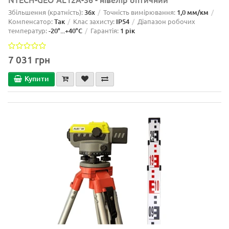
Збільшення (кратність):
36x
Точність вимірювання:
1,0 мм/км
Компенсатор:
Так
Клас захисту:
IP54
Діапазон робочих
температур:
-20°...+40°C
Гарантія:
1 рік
7 031 грн
Купити