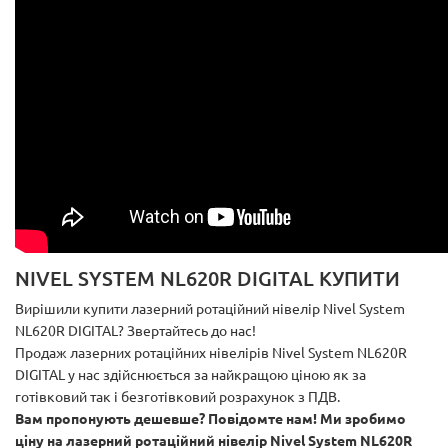
NIVEL SYSTEM NL620R DIGITAL КУПИТИ
Вирішили купити лазерний ротаційний нівелір Nivel System
NL620R DIGITAL? Звертайтесь до нас!
Продаж лазерних ротаційних нівелірів Nivel System NL620R
DIGITAL у нас здійснюється за найкращою ціною як за
готівковий так і безготівковий розрахунок з ПДВ.
Вам пропонують дешевше? Повідомте нам! Ми зробимо
ціну на лазерний ротаційний нівелір Nivel System NL620R