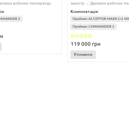
Читати далі...
апазон робочих температур:
захисту:
Діапазон робочих те
ія:
Комплектація:
OMMANDER 2
Приймач ACCEPTOR MAXX
(+2 00
Приймач COMMANDER 2
рн
119 000 грн
Уточнити