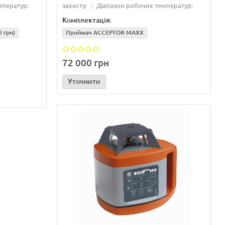
10/04/2026
Читати далі...
17/03/2026
мператур:
захисту:
Діапазон робочих температур:
Комплектація:
0 грн)
Приймач ACCEPTOR MAXX
72 000 грн
Уточнити