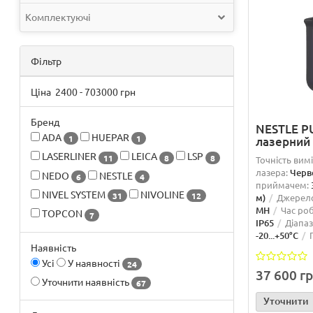
Комплектуючі
Фільтр
Ціна
2400
-
703000
грн
Бренд
NESTLE PU
ADA
HUEPAR
1
1
лазерний
LASERLINER
LEICA
LSP
11
8
8
Точність вим
лазера:
Черв
NEDO
NESTLE
6
4
приймачем:
NIVEL SYSTEM
NIVOLINE
31
12
м)
Джерел
MH
Час ро
TOPCON
7
IP65
Діапа
-20...+50°C
Наявність
Усі
У наявності
24
37 600 г
Уточнити наявність
67
Уточнити