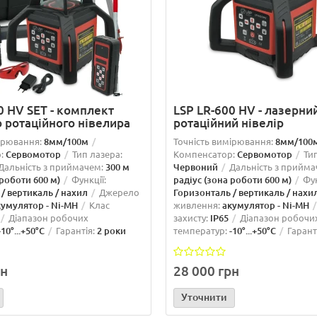
0 HV SET - комплект
LSP LR-600 HV - лазерни
 ротаційного нівелира
ротаційний нівелір
ірювання:
8мм/100м
Точність вимірювання:
8мм/100
:
Сервомотор
Тип лазера:
Компенсатор:
Сервомотор
Ти
Дальність з приймачем:
300 м
Червоний
Дальність з прийма
 роботи 600 м)
Функції:
радіус (зона роботи 600 м)
Фун
/ вертикаль / нахил
Джерело
Горизонталь / вертикаль / нахи
кумулятор - Ni-MH
Клас
живлення:
акумулятор - Ni-MH
Діапазон робочих
захисту:
IP65
Діапазон робочи
-10°...+50°C
Гарантія:
2 роки
температур:
-10°...+50°C
Гарант
рн
28 000 грн
Уточнити