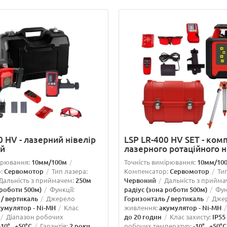
0 HV - лазерний нівелір
LSP LR-400 HV SET - ком
ий
лазерного ротаційного н
ірювання:
10мм/100м
Точність вимірювання:
10мм/10
:
Сервомотор
Тип лазера:
Компенсатор:
Сервомотор
Ти
Дальність з приймачем:
250м
Червоний
Дальність з прийма
 роботи 500м)
Функції:
радіус (зона роботи 500м)
Фун
 / вертикаль
Джерело
Горизонталь / вертикаль
Дже
кумулятор - Ni-MH
Клас
живлення:
акумулятор - Ni-MH
Діапазон робочих
до 20 годин
Клас захисту:
IP55
-10°...+50°C
Гарантія:
2 роки
робочих температур:
-10°...+50°C