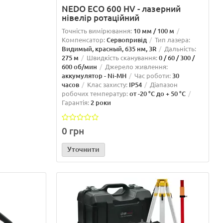
NEDO ECO 600 HV - лазерний
нівелір ротаційний
Точність вимірювання:
10 мм / 100 м
Компенсатор:
Сервопривід
Тип лазера:
Видимый, красный, 635 нм, 3R
Дальність:
275 м
Швидкість сканування:
0 / 60 / 300 /
600 об/мин
Джерело живлення:
аккумулятор - Ni-MH
Час роботи:
30
часов
Клас захисту:
IP54
Діапазон
робочих температур:
от -20 °C до + 50 °C
Гарантія:
2 роки
0 грн
Уточнити