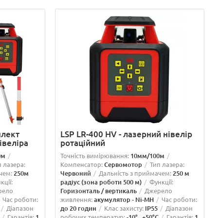
плект
LSP LR-400 HV - лазерний нівелір
івеліра
ротаційний
0м
Точність вимірювання:
10мм/100м
п лазера:
Компенсатор:
Сервомотор
Тип лазера:
чем:
250м
Червоний
Дальність з приймачем:
250 м
кції:
радіус (зона роботи 500 м)
Функції:
рело
Горизонталь / вертикаль
Джерело
Час роботи:
живлення:
акумулятор - Ni-MH
Час роботи:
Діапазон
до 20 годин
Клас захисту:
IP55
Діапазон
Гарантія:
1
робочих температур:
-10°...+50°C
Гарантія:
1