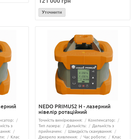
121 000 грн
Уточнити
зерний
NEDO PRIMUS2 H - лазерний
нівелір ротаційний
к при
Ротаційний лазерний нівелір: як обрати
нсатор:
Точність вимірювання:
Компенсатор:
го нівеліра
найкращий для ваших завдань
ність з
Тип лазера:
Дальність:
Дальність з
вання:
приймачем:
Швидкість сканування:
..
ти:
Клас
Джерело живлення:
Час роботи:
Клас