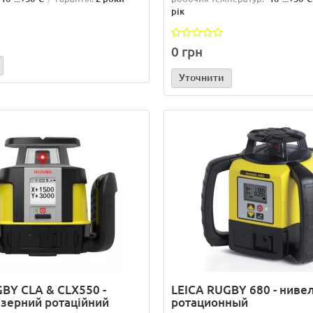
рік
0 грн
Уточнити
BY CLA & CLX550 -
LEICA RUGBY 680 - ниве
азерний ротаційний
ротационный