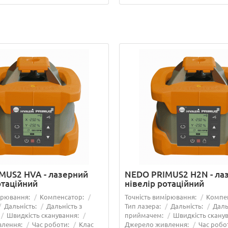
MUS2 HVA - лазерний
NEDO PRIMUS2 H2N - ла
отаційний
нівелір ротаційний
ка 15.07.2026
Лазерна рулетка у подаруно
ірювання:
Компенсатор:
Точність вимірювання:
Компе
покупці ротаційного лазерно
Дальність:
Дальність з
Тип лазера:
Дальність:
Даль
Швидкість сканування:
приймачем:
Швидкість скану
..
15/07/2026
лення:
Час роботи:
Клас
Джерело живлення:
Час робо