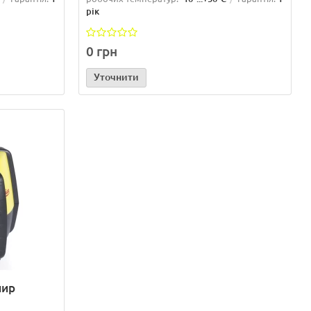
рік
0 грн
Уточнити
лир