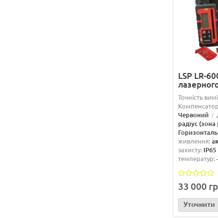
LSP LR-60
лазерного
Точність вим
Компенсатор
Червоний
радіус (зона
Горизонталь 
живлення:
а
захисту:
IP65
температур:
33 000 г
Уточнити