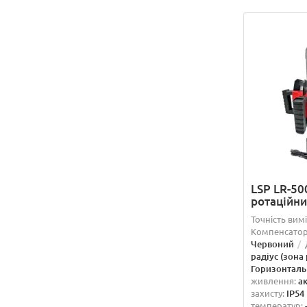
LSP LR-50
ротаційн
Точність вим
Компенсатор
Червоний
радіус (зона
Горизонталь
живлення:
а
захисту:
IP54
температур: