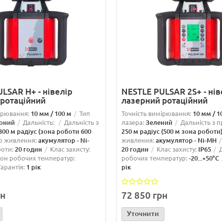
LSAR H+ - нівелір
NESTLE PULSAR 2S+ - нів
 ротаційний
лазерний ротаційний
ірювання:
10 мм / 100 м
Тип
Точність вимірювання:
10 мм / 1
оний
Дальність:
Дальність з
лазера:
Зелений
Дальність з 
300 м радіус (зона роботи 600
250 м радіус (500 м зона роботи
о живлення:
акумулятор - Ni-
живлення:
акумулятор - Ni-MH
боти:
20 годин
Клас захисту:
20 годин
Клас захисту:
IP65
зон робочих температур:
робочих температур:
-20...+50°C
Гарантія:
1 рік
рік
рн
72 850 грн
Уточнити