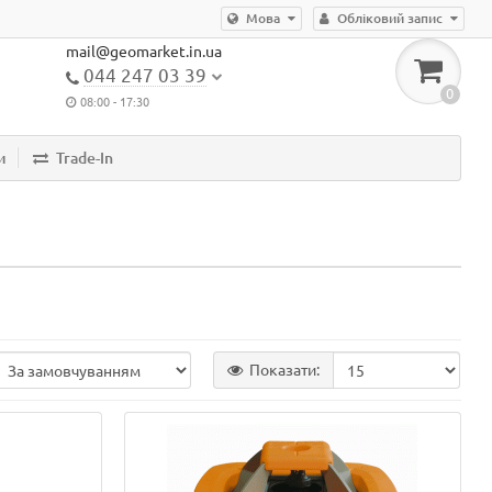
Мова
Обліковий запис
mail@geomarket.in.ua
044 247 03 39
0
08:00 - 17:30
и
Trade-In
Показати: