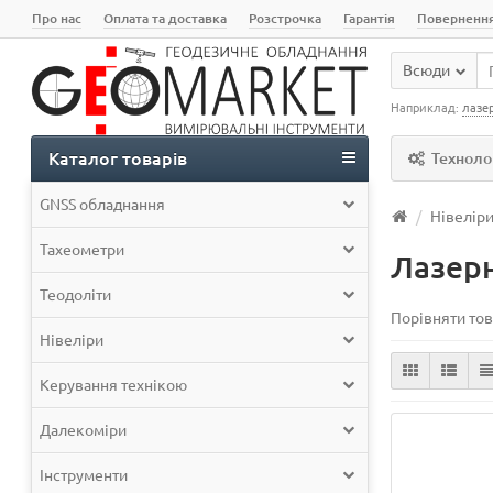
Про нас
Оплата та доставка
Розстрочка
Гарантія
Поверненн
Всюди
Наприклад:
лазе
Каталог товарів
Технолог
GNSS обладнання
Нівелір
Тахеометри
Лазерн
Теодоліти
Порівняти тов
Нівеліри
Керування технікою
Далекоміри
Інструменти