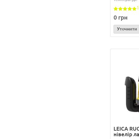
1
0 грн
Уточнити
LEICA RUG
нівелір л