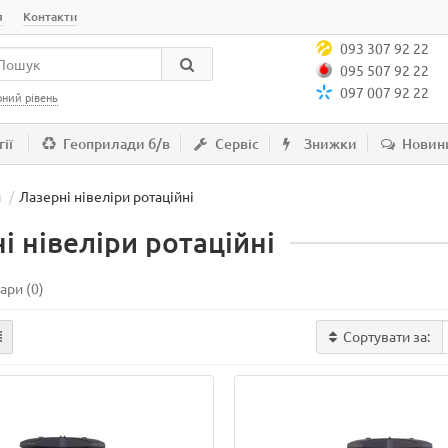
я
Контакти
093 307 92 22
095 507 92 22
097 007 92 22
рний рівень
ії
Геоприлади б/в
Сервіс
Знижки
Новин
и
Лазерні нівеліри ротаційні
і нівеліри ротаційні
ари (0)
Сортувати за: