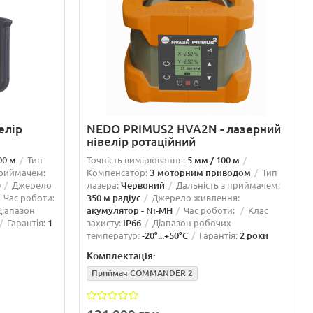
елір
NEDO PRIMUS2 HVA2N - лазерний
нівелір ротаційний
00 м
Тип
Точність вимірювання:
5 мм / 100 м
приймачем:
Компенсатор:
З моторним приводом
Тип
)
Джерело
лазера:
Червоний
Дальність з приймачем:
Час роботи:
350 м радіус
Джерело живлення:
Діапазон
акумулятор - Ni-MH
Час роботи:
Клас
Гарантія:
1
захисту:
IP66
Діапазон робочих
температур:
-20°...+50°C
Гарантія:
2 роки
Комплектація:
Приймач COMMANDER 2