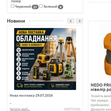
Лазер
Червоний
Зелений
21
9
Новини
NEDO PRI
нівелір р
Нова поставка 29.07.2026
Нова постав
Точність вим
Тип лазера:
..
..
приймачем:
Читати далі...
29/07/2026
Читати далі...
Джерело жив