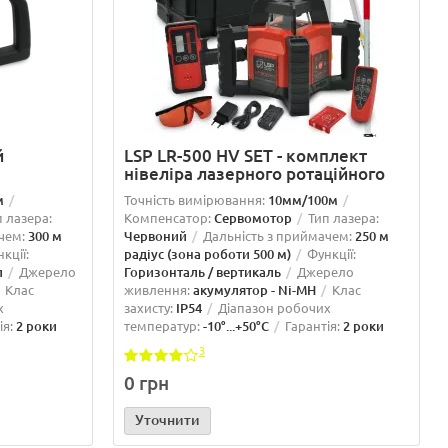
й
LSP LR-500 HV SET - комплект
нівеліра лазерного ротаційного
м
Точність вимірювання:
10мм/100м
п лазера:
Компенсатор:
Сервомотор
Тип лазера:
чем:
300 м
Червоний
Дальність з приймачем:
250 м
кції:
радіус (зона роботи 500 м)
Функції:
л
Джерело
Горизонталь / вертикаль
Джерело
Клас
живлення:
акумулятор - Ni-MH
Клас
х
захисту:
IP54
Діапазон робочих
ія:
2 роки
температур:
-10°...+50°C
Гарантія:
2 роки
3
0 грн
Уточнити