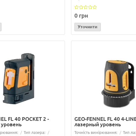
0 грн
Уточнити
ка 15.07.2026
Лазерна рулетка у подаруно
L FL 40 POCKET 2 -
GEO-FENNEL FL 40 4-LINE
покупці ротаційного лазерно
 уровень
лазерный уровень
..
ірювання:
Тип лазера:
Точність вимірювання:
Тип ла
15/07/2026