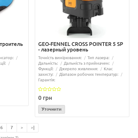
строитель
GEO-FENNEL CROSS POINTER 5 SP
- лазерный уровень
нсатор:
Точність вимірювання:
Тип лазера:
ції:
Дальність:
Дальність з приймачем:
Функції:
Джерело живлення:
Клас
захисту:
Діапазон робочих температур:
Гарантія:
0 грн
Уточнити
6
7
>
>|
сторінок 7)