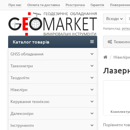
Про нас
Оплата та доставка
Розстрочка
Гарантія
Поверненн
Всюди
Наприклад:
ротац
Каталог товарів
Технолог
GNSS обладнання
Нівелір
Тахеометри
Лазерн
Теодоліти
Нівеліри
Керування технікою
Комплектуюч
Далекоміри
Порівняти тов
Інструменти