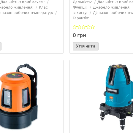
Дальність з приймачем:
Дальність:
Дальність з прийм
Читати далі...
жерело живлення:
Клас
Функції:
Джерело живлення:
апазон робочих температур:
захисту:
Діапазон робочих те
Гарантія:
0 грн
Уточнити