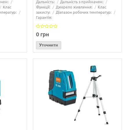
ачем:
Дальність:
Дальність з приймачем:
10/04/2026
Читати далі...
17/03/2026
Клас
Функції:
Джерело живлення:
Клас
мператур:
захисту:
Діапазон робочих температур:
Гарантія:
0 грн
Уточнити