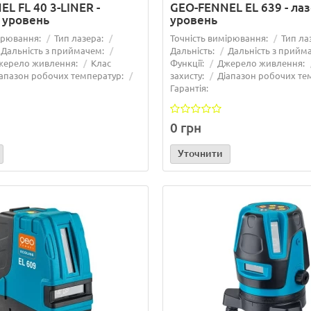
L FL 40 3-LINER -
GEO-FENNEL EL 639 - ла
 уровень
уровень
ірювання:
Тип лазера:
Точність вимірювання:
Тип ла
Дальність з приймачем:
Дальність:
Дальність з прийм
жерело живлення:
Клас
Функції:
Джерело живлення:
апазон робочих температур:
захисту:
Діапазон робочих те
Гарантія:
0 грн
Уточнити