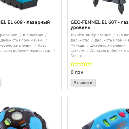
EL EL 609 - лазерный
GEO-FENNEL EL 607 - ла
уровень
ірювання:
Тип лазера:
Точність вимірювання:
Тип ла
Дальність з приймачем:
Дальність:
Дальність з прийм
жерело живлення:
Клас
Функції:
Джерело живлення:
апазон робочих температур:
захисту:
Діапазон робочих те
Гарантія:
0 грн
Уточнити