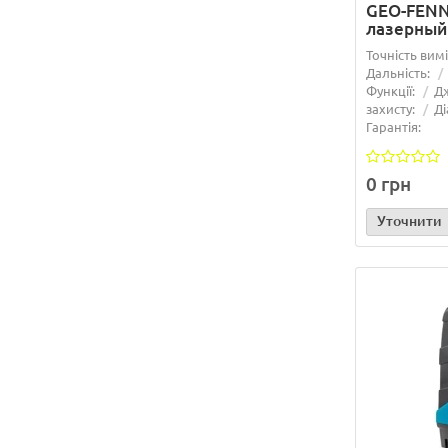
GEO-FENNE
лазерный
Точність вим
Дальність:
Функції:
Д
захисту:
Ді
Гарантія:
0 грн
Уточнити