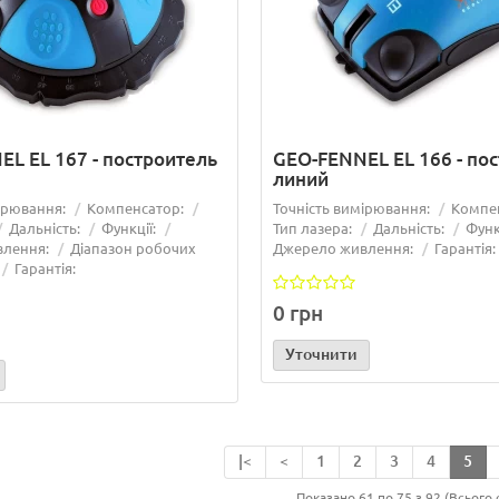
L EL 167 - построитель
GEO-FENNEL EL 166 - по
линий
ірювання:
Компенсатор:
Точність вимірювання:
Компе
Дальність:
Функції:
Тип лазера:
Дальність:
Функ
лення:
Діапазон робочих
Джерело живлення:
Гарантія:
Гарантія:
0 грн
Уточнити
|<
<
1
2
3
4
5
Показано 61 по 75 з 92 (Всього 