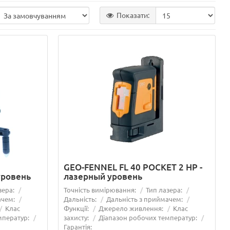
Показати:
GEO-FENNEL FL 40 POCKET 2 HP -
уровень
лазерный уровень
зера:
Точність вимірювання:
Тип лазера:
ачем:
Дальність:
Дальність з приймачем:
Клас
Функції:
Джерело живлення:
Клас
мператур:
захисту:
Діапазон робочих температур:
Гарантія: