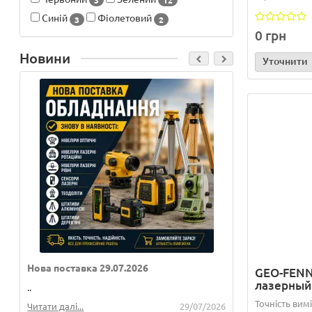
3
12
Синій
Фіолетовий
3
2
0 грн
Новини
Уточнити
Нова поставка 29.07.2026
Нова постав
GEO-FENNE
лазерный
..
..
Точність вим
Читати далі...
29/07/2026
Читати далі...