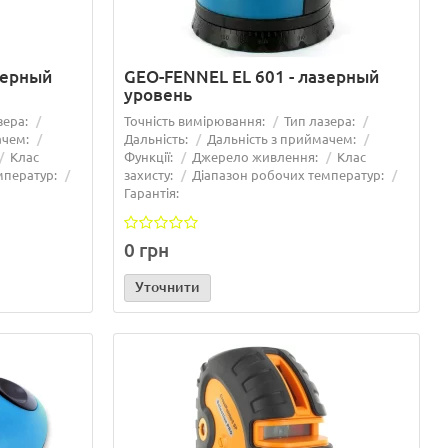
зерный
GEO-FENNEL EL 601 - лазерный
уровень
зера:
Точність вимірювання:
Тип лазера:
ачем:
Дальність:
Дальність з приймачем:
Клас
Функції:
Джерело живлення:
Клас
мператур:
захисту:
Діапазон робочих температур:
Гарантія:
0 грн
Уточнити