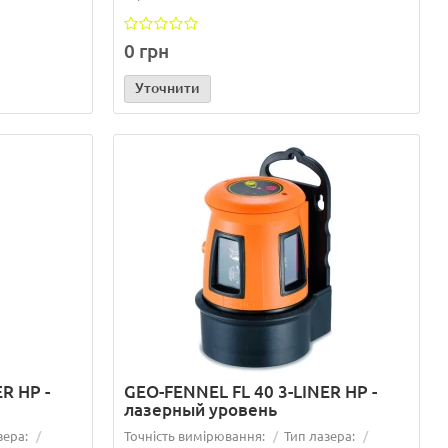
0 грн
Уточнити
к при
Ротаційний лазерний нівелір: як обрати
R HP -
GEO-FENNEL FL 40 3-LINER HP -
го нівеліра
найкращий для ваших завдань
лазерный уровень
..
зера:
Точність вимірювання:
Тип лазера: