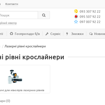
я
Контакти
093 307 92 22
095 507 92 22
097 007 92 22
ійний нівелір
ії
Геоприлади б/в
Сервіс
Знижки
Новин
и
Лазерні рівні крослайнери
і рівні крослайнери
і для нівелірів лазерних рівнів
ари (0)