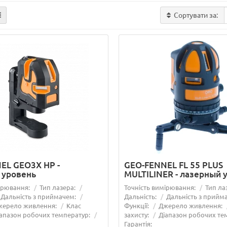
Сортувати за:
EL GEO3X HP -
GEO-FENNEL FL 55 PLUS
 уровень
MULTILINER - лазерный 
ірювання:
Тип лазера:
Точність вимірювання:
Тип ла
Дальність з приймачем:
Дальність:
Дальність з прийм
жерело живлення:
Клас
Функції:
Джерело живлення:
апазон робочих температур:
захисту:
Діапазон робочих те
Гарантія: