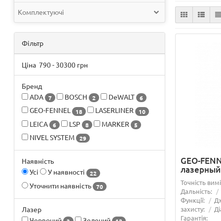
Комплектуючі
Фільтр
Ціна
790
-
30300
грн
Бренд
ADA
BOSCH
DeWALT
7
2
6
GEO-FENNEL
LASERLINER
18
10
LEICA
LSP
MARKER
6
8
5
NIVEL SYSTEM
29
GEO-FENN
Наявність
лазерный
Усі
У наявності
22
Точність вим
Уточнити наявність
70
Дальність:
Функції:
Д
захисту:
Ді
Лазер
Гарантія:
Червоний
Зелений