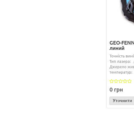
GEO-FENNE
линий
Точність вим
Тип лазера:
Джерело жив
температур:
0 грн
Уточнити