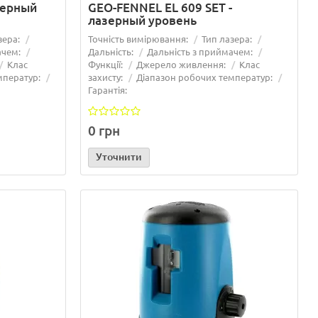
зерный
GEO-FENNEL EL 609 SET -
лазерный уровень
зера:
Точність вимірювання:
Тип лазера:
ачем:
Дальність:
Дальність з приймачем:
Клас
Функції:
Джерело живлення:
Клас
мператур:
захисту:
Діапазон робочих температур:
Гарантія:
0 грн
Уточнити