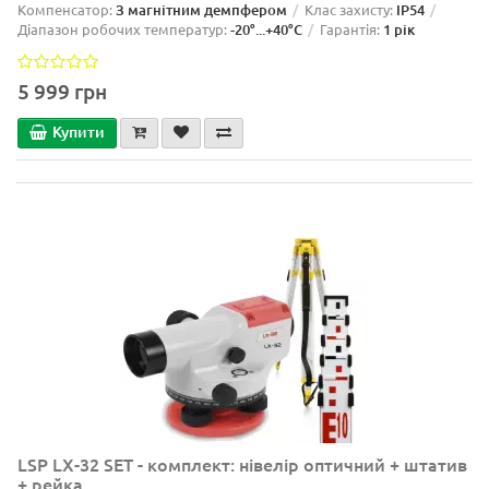
Компенсатор:
З магнітним демпфером
Клас захисту:
IP54
Діапазон робочих температур:
-20°...+40°C
Гарантія:
1 рік
5 999 грн
Купити
LSP LX-32 SET - комплект: нівелір оптичний + штатив
+ рейка