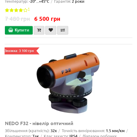
температур:
-20°...+45°C
Гарантія:
2 роки
1
7 480 грн
6 500 грн
Купити
Знижка: 3 100 грн
NEDO F32 - нівелір оптичний
Збільшення (кратність):
32x
Точність вимірювання:
1.5 мм/км
Компенсатор:
Так
Клас захисту:
IP54
Діапазон робочих