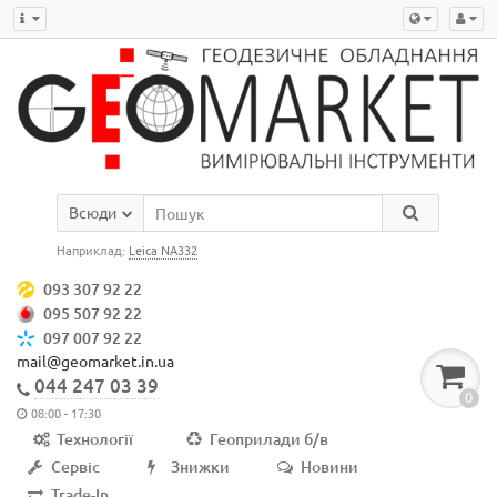
Всюди
Наприклад:
Leica NA332
093 307 92 22
095 507 92 22
097 007 92 22
mail@geomarket.in.ua
044 247 03 39
0
08:00 - 17:30
Технології
Геоприлади б/в
Сервіс
Знижки
Новини
Trade-In