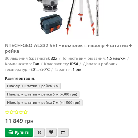
NTECH-GEO AL332 SET - комплект: нівелір + штатив +
рейка
Збільшення (кратність):
32x
Точність вимірювання:
1.5 мм/км
Компенсатор:
Так
Клас захисту:
IP54
Діапазон робочих
температур:
-20°...+50°C
Гарантія:
1 рік
Комплектація:
Нівелір + штатив + рейка 3 м
Нівелір + штатив + рейка 5 м
(+300 грн)
Нівелір + штатив + рейка 7 м
(+1 500 грн)
11 849 грн
Купити