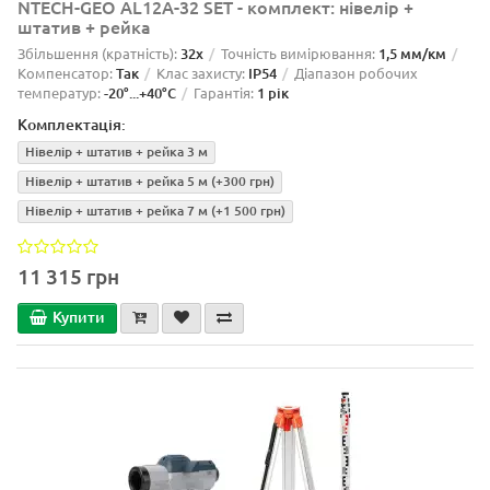
NTECH-GEO AL12A-32 SET - комплект: нівелір +
штатив + рейка
Збільшення (кратність):
32x
Точність вимірювання:
1,5 мм/км
Компенсатор:
Так
Клас захисту:
IP54
Діапазон робочих
температур:
-20°...+40°C
Гарантія:
1 рік
Комплектація:
Нівелір + штатив + рейка 3 м
Нівелір + штатив + рейка 5 м
(+300 грн)
Нівелір + штатив + рейка 7 м
(+1 500 грн)
11 315 грн
Купити