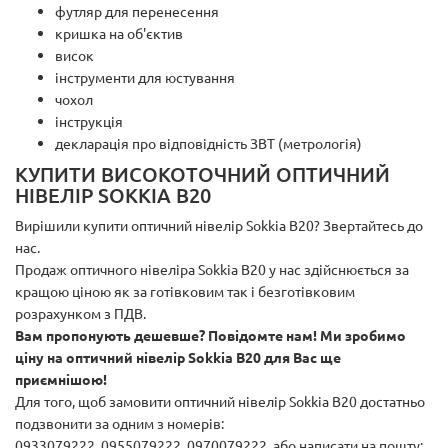
футляр для перенесення
кришка на об'єктив
висок
інструменти для юстування
чохол
інструкція
декларація про відповідність ЗВТ (метрологія)
КУПИТИ ВИСОКОТОЧНИЙ ОПТИЧНИЙ
НІВЕЛІР SOKKIA B20
Вирішили купити оптичний нівелір Sokkia B20? Звертайтесь до
нас.
Продаж оптичного нівеліра Sokkia B20 у нас здійснюється за
кращою ціною як за готівковим так і безготівковим
розрахунком з ПДВ.
Вам пропонують дешевше? Повідомте нам! Ми зробимо
ціну на оптичний нівелір Sokkia B20 для Вас ще
приємнішою!
Для того, щоб замовити оптичний нівелір Sokkia B20 достатньо
подзвонити за одним з номерів:
0933079222, 0955079222, 0970079222, або написати на пошту: