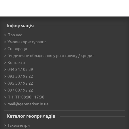
Інформація
Про нас
Умови користування
Співпраця
Геодезичне обладнання у розстрочку / кредит
Контакти
044 247 03 39
093 307 92 22
095 507 92 22
097 007 92 22
ПН-ПТ: 08:00 - 17:30
mail@geomarket.in.ua
Каталог геоприладів
Тахеометри