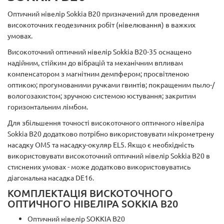
Оптичний нівелір Sokkia B20 призначений для проведення
високоточних геодезичних робіт (нівелювання) в важких
умовах.
Високоточний оптичний нівелір Sokkia B20-35 оснащено
надійним, стійким до вібрацій та механічним впливам
компенсатором з магнітним демпфером; просвітленою
оптикою; прогумованими ручками гвинтів; покращеним пыло-/
вологозахистом; зручною системою юстування; закритим
горизонтальним лімбом.
Для збільшення точності високоточного оптичного нівеліра
Sokkia B20 додатково потрібно використовувати мікрометрену
насадку OM5 та насадку-окуляр EL5. Якщо є необхідність
використовувати високоточний оптичний нівелір Sokkia B20 в
стиснених умовах - може додатково використовуватись
діагональна насадка DE16.
КОМПЛЕКТАЦІЯ ВИСКОТОЧНОГО
ОПТИЧНОГО НІВЕЛІРА SOKKIA B20
Оптичний нівелір SOKKIA B20