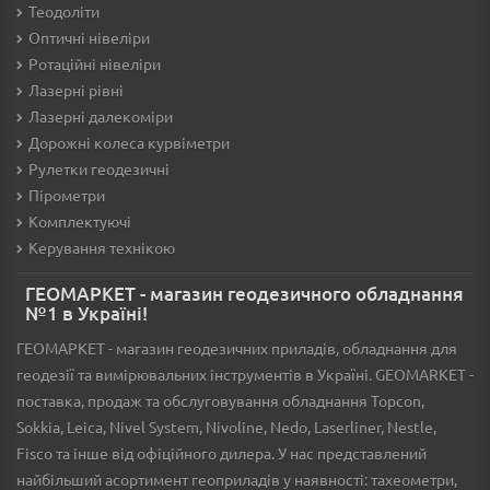
Теодоліти
Оптичні нівеліри
Ротаційні нівеліри
Лазерні рівні
Лазерні далекоміри
Дорожні колеса курвіметри
Рулетки геодезичні
Пірометри
Комплектуючі
Керування технікою
ГЕОМАРКЕТ - магазин геодезичного обладнання
№1 в Україні!
ГЕОМАРКЕТ - магазин геодезичних приладів, обладнання для
геодезії та вимірювальних інструментів в Україні. GEOMARKET -
поставка, продаж та обслуговування обладнання Topcon,
Sokkia, Leica, Nivel System, Nivoline, Nedo, Laserliner, Nestle,
Fisco та інше від офіційного дилера. У нас представлений
найбільший асортимент геоприладів у наявності: тахеометри,