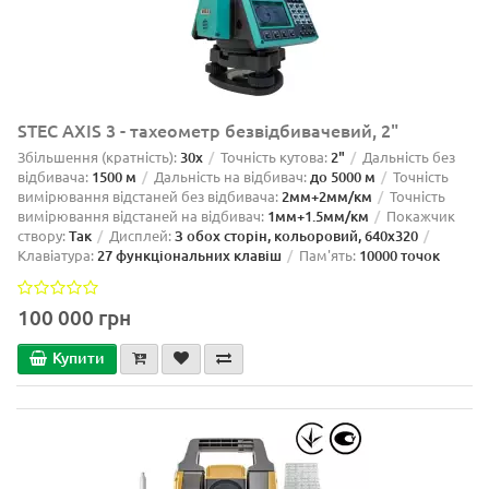
STEC AXIS 3 - тахеометр безвідбивачевий, 2"
Збільшення (кратність):
30х
Точність кутова:
2"
Дальність без
відбивача:
1500 м
Дальність на відбивач:
до 5000 м
Точність
вимірювання відстаней без відбивача:
2мм+2мм/км
Точність
вимірювання відстаней на відбивач:
1мм+1.5мм/км
Покажчик
створу:
Так
Дисплей:
З обох сторін, кольоровий, 640x320
Клавіатура:
27 функціональних клавіш
Пам'ять:
10000 точок
100 000 грн
Купити