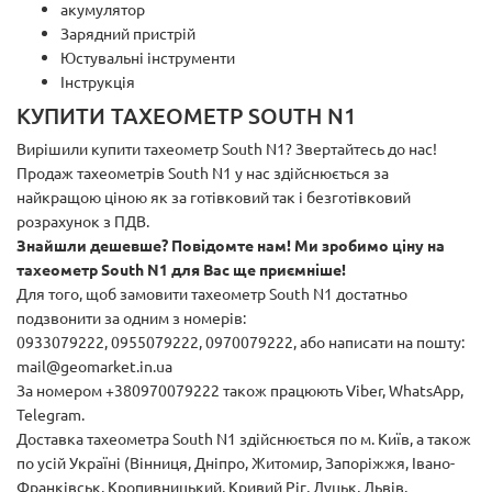
акумулятор
Зарядний пристрій
Юстувальні інструменти
Інструкція
КУПИТИ ТАХЕОМЕТР SOUTH N1
Вирішили купити тахеометр South N1? Звертайтесь до нас!
Продаж тахеометрів South N1 у нас здійснюється за
найкращою ціною як за готівковий так і безготівковий
розрахунок з ПДВ.
Знайшли дешевше? Повідомте нам! Ми зробимо ціну на
тахеометр South N1 для Вас ще приємніше!
Для того, щоб замовити тахеометр South N1 достатньо
подзвонити за одним з номерів:
0933079222, 0955079222, 0970079222, або написати на пошту:
mail@geomarket.in.ua
За номером +380970079222 також працюють Viber, WhatsApp,
Telegram.
Доставка тахеометра South N1 здійснюється по м. Київ, а також
по усій Україні (Вінниця, Дніпро, Житомир, Запоріжжя, Івано-
Франківськ, Кропивницький, Кривий Ріг, Луцьк, Львів,