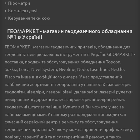
Пірометри
Комплектуючі
Керування технікою
ГЕОМАРКЕТ - магазин геодезичного обладнання
№1 в Україні!
ГЕОМАРКЕТ - магазин геодезичних приладів, обладнання для
геодезії та вимірювальних інструментів в Україні. GEOMARKET -
поставка, продаж та обслуговування обладнання Topcon,
Sokkia, Leica, Nivel System, Nivoline, Nedo, Laserliner, Nestle,
Fisco та інше від офіційного дилера. У нас представлений
найбільший асортимент геоприладів у наявності: тахеометри,
теодоліти, нівеліри, лазерні рівні, далекоміри лазерні рулетки,
вимірювальні дорожні колеса, пірометри, нівелірні рейки,
геодезичні штативи та інше. Купити які Ви можете у нас за
найнижчими цінами. У нашому розпорядженні знаходиться
сучасний сервісний центр з ремонту та обслуговування
геодезичних приладів. У ньому можна провести профілактику,
повірку, гарантійний та післягарантійний ремонт, а також