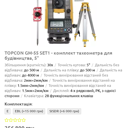
TOPCON GM-55 SET1 - комплект тахеометра для
будівництва, 5"
Збільшення (кратність):
30х
Точність кутова:
5"
Дальність без
відбивача:
до 500 м
Дальність на плівку:
до 500 м
Дальність на
відбивач:
до 4000 м
Точність вимірювання відстаней без
відбивача:
2мм+2мм/км
Точність вимірювання відстаней на
плівку:
1.5мм+2мм/км
Точність вимірювання відстаней на
відбивач:
1.5мм+2мм/км
Дисплей:
4-х рядковий, РК, з однієї
сторони
Клавіатура:
28 функціональних клавіш
Комплектація:
E
EBL
(+15 000 грн)
SISDR
(+6 000 грн)
256 800 грн