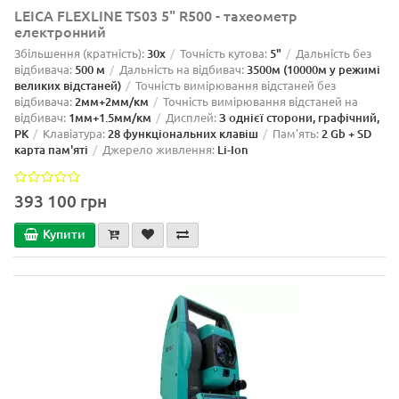
LEICA FLEXLINE TS03 5" R500 - тахеометр
електронний
Збільшення (кратність):
30х
Точність кутова:
5"
Дальність без
відбивача:
500 м
Дальність на відбивач:
3500м (10000м у режимі
великих відстаней)
Точність вимірювання відстаней без
відбивача:
2мм+2мм/км
Точність вимірювання відстаней на
відбивач:
1мм+1.5мм/км
Дисплей:
З однієї сторони, графічний,
РК
Клавіатура:
28 функціональних клавіш
Пам'ять:
2 Gb + SD
карта пам'яті
Джерело живлення:
Li-Ion
393 100 грн
Купити