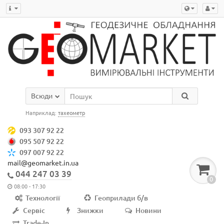
Всюди
Наприклад:
тахеометр
093 307 92 22
095 507 92 22
097 007 92 22
mail@geomarket.in.ua
044 247 03 39
0
08:00 - 17:30
Технології
Геоприлади б/в
Сервіс
Знижки
Новини
Trade-In