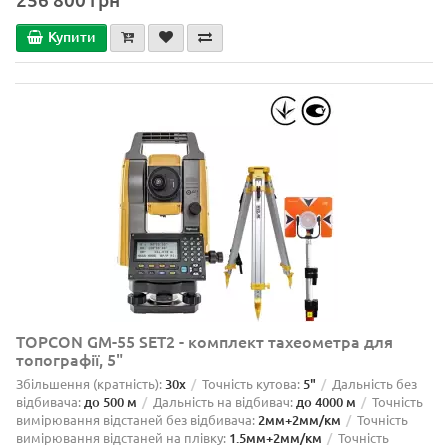
Купити
TOPCON GM-55 SET2 - комплект тахеометра для
топографії, 5"
Збільшення (кратність):
30х
Точність кутова:
5"
Дальність без
відбивача:
до 500 м
Дальність на відбивач:
до 4000 м
Точність
вимірювання відстаней без відбивача:
2мм+2мм/км
Точність
вимірювання відстаней на плівку:
1.5мм+2мм/км
Точність