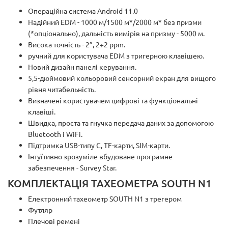
Операційна система Android 11.0
Надійний EDM - 1000 м/1500 м*/2000 м* без призми
(*опціонально), дальність вимірів на призму - 5000 м.
Висока точність - 2”, 2+2 ppm.
ручний для користувача EDM з тригерною клавішею.
Новий дизайн панелі керування.
5,5-дюймовий кольоровий сенсорний екран для вищого
рівня читабельність.
Визначені користувачем цифрові та функціональні
клавіші.
Швидка, проста та гнучка передача даних за допомогою
Bluetooth і WiFi.
Підтримка USB-типу C, TF-карти, SIM-карти.
Інтуїтивно зрозуміле вбудоване програмне
забезпечення - Survey Star.
КОМПЛЕКТАЦІЯ ТАХЕОМЕТРА SOUTH N1
Електронний тахеометр SOUTH N1 з трегером
Футляр
Плечові ремені