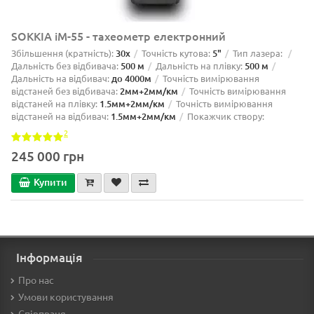
SOKKIA iM-55 - тахеометр електронний
Збільшення (кратність):
30х
Точність кутова:
5"
Тип лазера:
Дальність без відбивача:
500 м
Дальність на плівку:
500 м
Дальність на відбивач:
до 4000м
Точність вимірювання
відстаней без відбивача:
2мм+2мм/км
Точність вимірювання
відстаней на плівку:
1.5мм+2мм/км
Точність вимірювання
відстаней на відбивач:
1.5мм+2мм/км
Покажчик створу:
2
245 000 грн
Купити
Інформація
Про нас
Умови користування
Співпраця