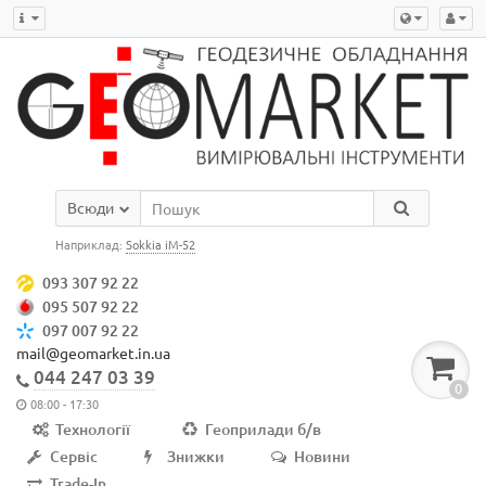
Всюди
Наприклад:
Sokkia iM-52
093 307 92 22
095 507 92 22
097 007 92 22
mail@geomarket.in.ua
044 247 03 39
0
08:00 - 17:30
Технології
Геоприлади б/в
Сервіс
Знижки
Новини
Trade-In