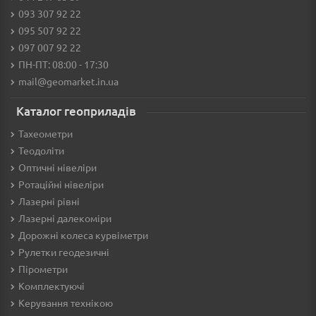
093 307 92 22
095 507 92 22
097 007 92 22
ПН-ПТ: 08:00 - 17:30
mail@geomarket.in.ua
Каталог геоприладів
Тахеометри
Теодоліти
Оптичні нівеліри
Ротаційні нівеліри
Лазерні рівні
Лазерні далекоміри
Дорожні колеса курвіметри
Рулетки геодезичні
Пірометри
Комплектуючі
Керування технікою