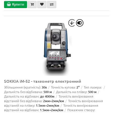
Купити
SOKKIA iM-52 - тахеометр електронний
Збільшення (кратність):
30х
Точність кутова:
2"
Тип лазера:
Дальність без відбивача:
500 м
Дальність на плівку:
500 м
Дальність на відбивач:
до 4000м
Точність вимірювання
відстаней без відбивача:
2мм+2мм/км
Точність вимірювання
відстаней на плівку:
1.5мм+2мм/км
Точність вимірювання
відстаней на відбивач:
1.5мм+2мм/км
Покажчик створу: