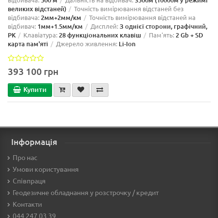
великих відстаней)
Точність вимірювання відстаней без
відбивача:
2мм+2мм/км
Точність вимірювання відстаней на
відбивач:
1мм+1.5мм/км
Дисплей:
З однієї сторони, графічний,
РК
Клавіатура:
28 функціональних клавіш
Пам'ять:
2 Gb + SD
карта пам'яті
Джерело живлення:
Li-Ion
393 100 грн
Купити
Інформація
Про нас
Умови користування
Співпраця
Геодезичне обладнання у розстрочку / кредит
Контакти
044 247 03 39