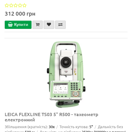
312 000 грн
Купити
LEICA FLEXLINE TS03 5" R500 - тахеометр
електронний
Збільшення (кратність):
30х
Точність кутова:
5"
Дальність без
відбивача:
500 м
Дальність на відбивач:
3500м (10000м у режимі