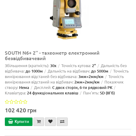
SOUTH N6+ 2'' - тахеометр електронний
безвідбивачевий
Збільшення (кратність):
30х
Точність кутова:
2"
Дальність без
відбивача:
до 1000м
Дальність на відбивач:
до 5000м
Точність
вимірювання відстаней без відбивача:
3мм+2мм/км
Точність
вимірювання відстаней на відбивач:
2мм+2мм/км
Покажчик
створу:
Нема
Дисплей:
С двох сторін, 6-ти рядковий РК
Клавіатура:
24 функціональних клавіш
Пам'ять:
SD (8Гб)
102 420 грн
Купити