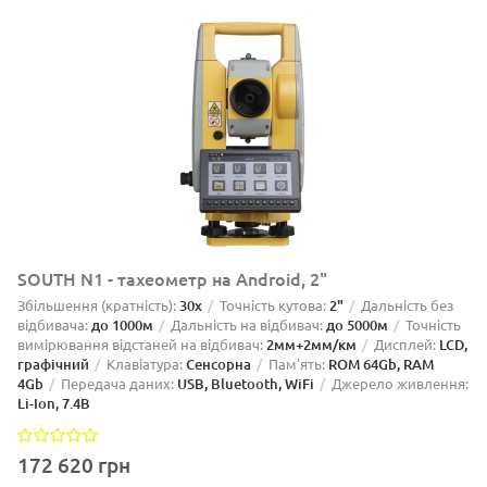
SOUTH N1 - тахеометр на Android, 2"
Збільшення (кратність):
30х
Точність кутова:
2"
Дальність без
відбивача:
до 1000м
Дальність на відбивач:
до 5000м
Точність
вимірювання відстаней на відбивач:
2мм+2мм/км
Дисплей:
LCD,
графічний
Клавіатура:
Сенсорна
Пам'ять:
ROM 64Gb, RAM
4Gb
Передача даних:
USB, Bluetooth, WiFi
Джерело живлення:
Li-Ion, 7.4В
172 620 грн