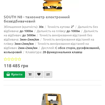
SOUTH N8 - тахеометр електронний
безвідбивачевий
Збільшення (кратність):
30х
Точність кутова:
2"
Дальність без
відбивача:
до 1000м
Дальність на плівку:
до 1000м
Дальність
на відбивач:
до 5000м
Точність вимірювання відстаней без
відбивача:
3мм+2мм/км
Точність вимірювання відстаней на
плівку:
3мм+2мм/км
Точність вимірювання відстаней на
відбивач:
2мм+2мм/км
Дисплей:
С обох сторін, русифікований,
кольоровий
Клавіатура:
28 функціональних клавіш
118 485 грн
Купити