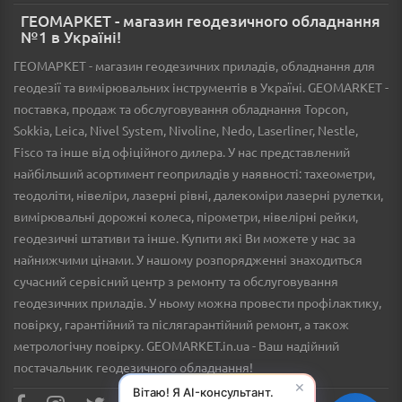
ГЕОМАРКЕТ - магазин геодезичного обладнання
№1 в Україні!
ГЕОМАРКЕТ - магазин геодезичних приладів, обладнання для
геодезії та вимірювальних інструментів в Україні. GEOMARKET -
поставка, продаж та обслуговування обладнання Topcon,
Sokkia, Leica, Nivel System, Nivoline, Nedo, Laserliner, Nestle,
Fisco та інше від офіційного дилера. У нас представлений
найбільший асортимент геоприладів у наявності: тахеометри,
теодоліти, нівеліри, лазерні рівні, далекоміри лазерні рулетки,
вимірювальні дорожні колеса, пірометри, нівелірні рейки,
геодезичні штативи та інше. Купити які Ви можете у нас за
найнижчими цінами. У нашому розпорядженні знаходиться
сучасний сервісний центр з ремонту та обслуговування
геодезичних приладів. У ньому можна провести профілактику,
повірку, гарантійний та післягарантійний ремонт, а також
метрологічну повірку. GEOMARKET.in.ua - Ваш надійний
постачальник геодезичного обладнання!
✕
Вітаю! Я AI-консультант.