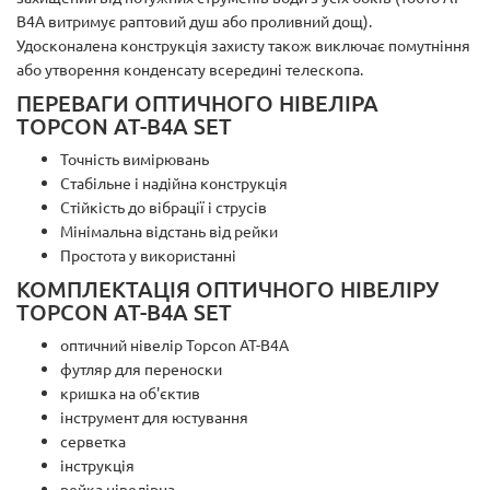
B4A витримує раптовий душ або проливний дощ).
Удосконалена конструкція захисту також виключає помутніння
або утворення конденсату всередині телескопа.
ПЕРЕВАГИ ОПТИЧНОГО НІВЕЛІРА
TOPCON AT-B4A SET
Точність вимірювань
Стабільне і надійна конструкція
Стійкість до вібрації і струсів
Мінімальна відстань від рейки
Простота у використанні
КОМПЛЕКТАЦІЯ ОПТИЧНОГО НІВЕЛІРУ
TOPCON AT-B4A SET
оптичний нівелір Topcon AT-B4A
футляр для переноски
кришка на об'єктив
інструмент для юстування
серветка
інструкція
рейка нівелірна