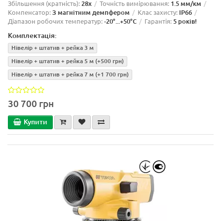
Збільшення (кратність):
28x
Точність вимірювання:
1.5 мм/км
Компенсатор:
З магнітним демпфером
Клас захисту:
IP66
Діапазон робочих температур:
-20°...+50°C
Гарантія:
5 років!
Комплектація:
Нівелір + штатив + рейка 3 м
Нівелір + штатив + рейка 5 м
(+500 грн)
Нівелір + штатив + рейка 7 м
(+1 700 грн)
30 700 грн
Купити