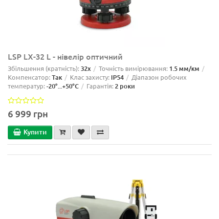
LSP LX-32 L - нівелір оптичний
Збільшення (кратність):
32x
Точність вимірювання:
1.5 мм/км
Компенсатор:
Так
Клас захисту:
IP54
Діапазон робочих
температур:
-20°...+50°C
Гарантія:
2 роки
6 999 грн
Купити