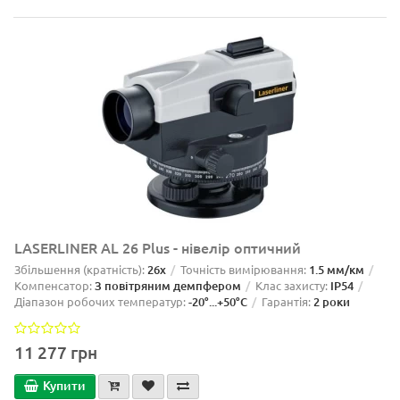
LASERLINER AL 26 Plus - нівелір оптичний
Збільшення (кратність):
26x
Точність вимірювання:
1.5 мм/км
Компенсатор:
З повітряним демпфером
Клас захисту:
IP54
Діапазон робочих температур:
-20°...+50°C
Гарантія:
2 роки
11 277 грн
Купити