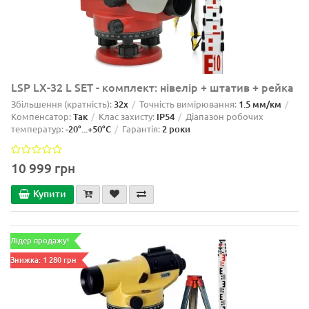
LSP LX-32 L SET - комплект: нівелір + штатив + рейка
Збільшення (кратність):
32x
Точність вимірювання:
1.5 мм/км
Компенсатор:
Так
Клас захисту:
IP54
Діапазон робочих
температур:
-20°...+50°C
Гарантія:
2 роки
10 999 грн
Купити
Лідер продажу!
Знижка: 1 280 грн