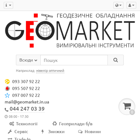
Всюди
Наприклад:
нівелір оптичний
093 307 92 22
095 507 92 22
097 007 92 22
mail@geomarket.in.ua
044 247 03 39
0
08:00 - 17:30
Технології
Геоприлади б/в
Сервіс
Знижки
Новини
Trade-In