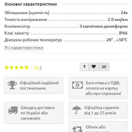
Основні характеристики
Збільшення (кратність)
24x
Точність вимірювання
2.0 мм/км
Компенсатор
З магнітним демпфером
Клас захисту
IP66
Діапазон робочих температур
-20°...+50°C
Усі характеристики
5
Офіційний надійний
Безготівка з ПДВ,
постачальник
оплата на картку
або при отриманні
Швидка доставка
Офіційна гарантія
по Україні або
від 1 до 25 років
самовивіз
Обмін або
повернення