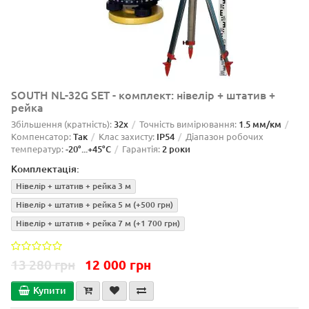
SOUTH NL-32G SET - комплект: нівелір + штатив +
рейка
Збільшення (кратність):
32x
Точність вимірювання:
1.5 мм/км
Компенсатор:
Так
Клас захисту:
IP54
Діапазон робочих
температур:
-20°...+45°C
Гарантія:
2 роки
Комплектація:
Нівелір + штатив + рейка 3 м
Нівелір + штатив + рейка 5 м
(+500 грн)
Нівелір + штатив + рейка 7 м
(+1 700 грн)
13 280 грн
12 000 грн
Купити