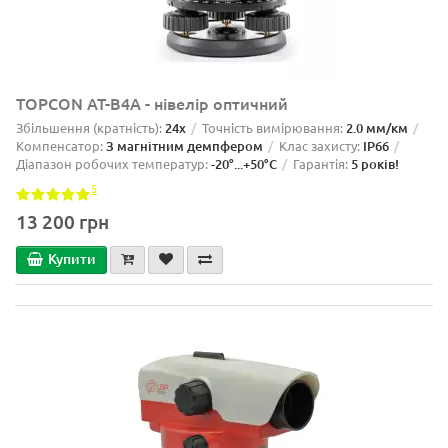
TOPCON AT-B4A - нівелір оптичний
Збільшення (кратність):
24x
Точність вимірювання:
2.0 мм/км
Компенсатор:
З магнітним демпфером
Клас захисту:
IP66
Діапазон робочих температур:
-20°...+50°C
Гарантія:
5 років!
5
13 200 грн
Купити