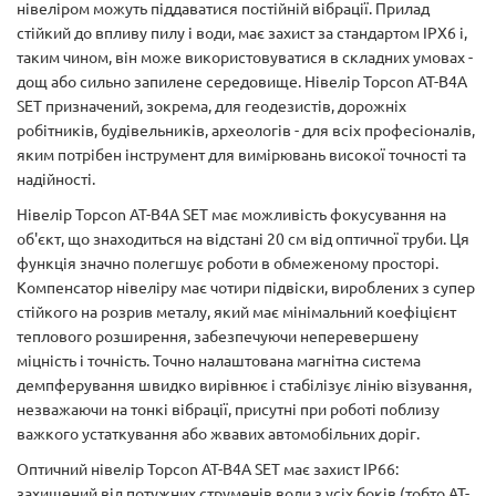
нівеліром можуть піддаватися постійній вібрації. Прилад
стійкий до впливу пилу і води, має захист за стандартом IPX6 і,
таким чином, він може використовуватися в складних умовах -
дощ або сильно запилене середовище. Нівелір Topcon AT-B4A
SET призначений, зокрема, для геодезистів, дорожніх
робітників, будівельників, археологів - для всіх професіоналів,
яким потрібен інструмент для вимірювань високої точності та
надійності.
Нівелір Topcon AT-B4A SET має можливість фокусування на
об'єкт, що знаходиться на відстані 20 см від оптичної труби. Ця
функція значно полегшує роботи в обмеженому просторі.
Компенсатор нівеліру має чотири підвіски, вироблених з супер
стійкого на розрив металу, який має мінімальний коефіцієнт
теплового розширення, забезпечуючи неперевершену
міцність і точність. Точно налаштована магнітна система
демпферування швидко вирівнює і стабілізує лінію візування,
незважаючи на тонкі вібрації, присутні при роботі поблизу
важкого устаткування або жвавих автомобільних доріг.
Оптичний нівелір Topcon AT-B4A SET має захист IP66:
захищений від потужних струменів води з усіх боків (тобто AT-