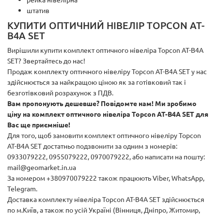
штатив
КУПИТИ ОПТИЧНИЙ НІВЕЛІР TOPCON AT-
B4A SET
Вирішили купити комплект оптичного нівеліра Topcon AT-B4A
SET? Звертайтесь до нас!
Продаж комплекту оптичного нівеліру Topcon AT-B4A SET у нас
здійснюється за найкращою ціною як за готівковий так і
безготівковий розрахунок з ПДВ.
Вам пропонують дешевше? Повідомте нам! Ми зробимо
ціну на комплект оптичного нівеліра Topcon AT-B4A SET для
Вас ще приємніше!
Для того, щоб замовити комплект оптичного нівеліру Topcon
AT-B4A SET достатньо подзвонити за одним з номерів:
0933079222, 0955079222, 0970079222, або написати на пошту:
mail@geomarket.in.ua
За номером +380970079222 також працюють Viber, WhatsApp,
Telegram.
Доставка комплекту нівеліра Topcon AT-B4A SET здійснюється
по м.Київ, а також по усій Україні (Вінниця, Дніпро, Житомир,