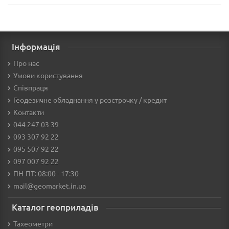
Інформація
Про нас
Умови користування
Співпраця
Геодезичне обладнання у розстрочку / кредит
Контакти
044 247 03 39
093 307 92 22
095 507 92 22
097 007 92 22
ПН-ПТ: 08:00 - 17:30
mail@geomarket.in.ua
Каталог геоприладів
Тахеометри