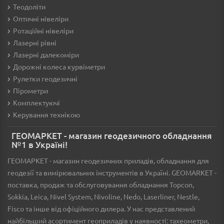
Теодоліти
Оптичні нівеліри
Ротаційні нівеліри
Лазерні рівні
Лазерні далекоміри
Дорожні колеса курвіметри
Рулетки геодезичні
Пірометри
Комплектуючі
Керування технікою
ГЕОМАРКЕТ - магазин геодезичного обладнання
№1 в Україні!
ГЕОМАРКЕТ - магазин геодезичних приладів, обладнання для
геодезії та вимірювальних інструментів в Україні. GEOMARKET -
поставка, продаж та обслуговування обладнання Topcon,
Sokkia, Leica, Nivel System, Nivoline, Nedo, Laserliner, Nestle,
Fisco та інше від офіційного дилера. У нас представлений
найбільший асортимент геоприладів у наявності: тахеометри,