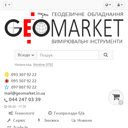
Всюди
Наприклад:
Nivoline DT02
093 307 92 22
095 507 92 22
097 007 92 22
mail@geomarket.in.ua
044 247 03 39
0
08:00 - 17:30
Технології
Геоприлади б/в
Сервіс
Знижки
Новини
Trade-In