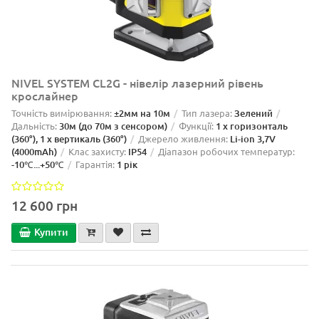
NIVEL SYSTEM CL2G - нівелір лазерний рівень
крослайнер
Точність вимірювання:
±2мм на 10м
Тип лазера:
Зелений
Дальність:
30м (до 70м з сенсором)
Функції:
1 x горизонталь
(360°), 1 x вертикаль (360°)
Джерело живлення:
Li-ion 3,7V
(4000mAh)
Клас захисту:
IP54
Діапазон робочих температур:
-10℃...+50℃
Гарантія:
1 рік
12 600 грн
Купити