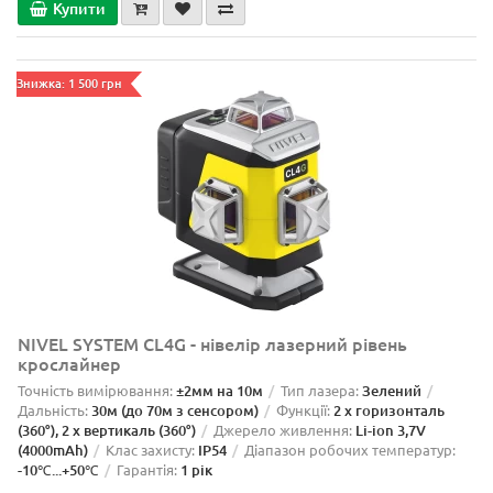
Купити
Знижка: 1 500 грн
NIVEL SYSTEM CL4G - нівелір лазерний рівень
крослайнер
Точність вимірювання:
±2мм на 10м
Тип лазера:
Зелений
Дальність:
30м (до 70м з сенсором)
Функції:
2 x горизонталь
(360°), 2 x вертикаль (360°)
Джерело живлення:
Li-ion 3,7V
(4000mAh)
Клас захисту:
IP54
Діапазон робочих температур:
-10℃...+50℃
Гарантія:
1 рік