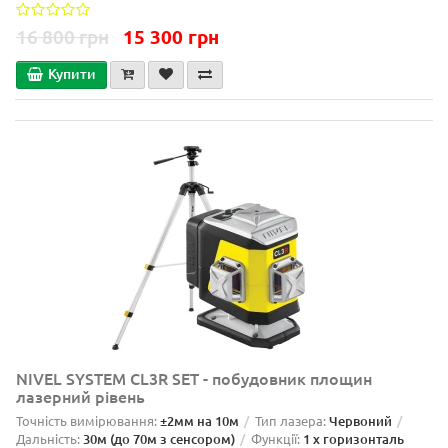
16 800 грн
15 300 грн
Купити
NIVEL SYSTEM CL3R SET - побудовник площин
лазерний рівень
Точність вимірювання:
±2мм на 10м
Тип лазера:
Червоний
Дальність:
30м (до 70м з сенсором)
Функції:
1 x горизонталь