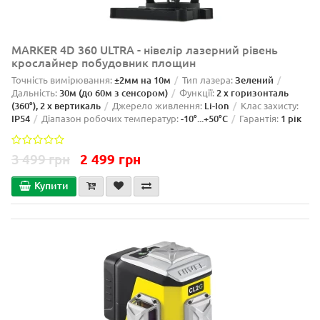
MARKER 4D 360 ULTRA - нівелір лазерний рівень
крослайнер побудовник площин
Точність вимірювання:
±2мм на 10м
Тип лазера:
Зелений
Дальність:
30м (до 60м з сенсором)
Функції:
2 x горизонталь
(360°), 2 x вертикаль
Джерело живлення:
Li-Ion
Клас захисту:
IP54
Діапазон робочих температур:
-10°...+50°C
Гарантія:
1 рік
3 499 грн
2 499 грн
Купити