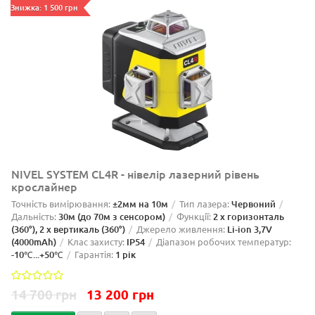
Знижка: 1 500 грн
NIVEL SYSTEM CL4R - нівелір лазерний рівень
крослайнер
Точність вимірювання:
±2мм на 10м
Тип лазера:
Червоний
Дальність:
30м (до 70м з сенсором)
Функції:
2 x горизонталь
(360°), 2 x вертикаль (360°)
Джерело живлення:
Li-ion 3,7V
(4000mAh)
Клас захисту:
IP54
Діапазон робочих температур:
-10℃...+50℃
Гарантія:
1 рік
14 700 грн
13 200 грн