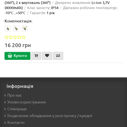
(360°), 2 x вертикаль (360°)
Джерело живлення:
Li-ion 3,7V
(4000mAh)
Клас захисту:
IP54
Діапазон робочих температур:
-10℃...+50℃
Гарантія:
1 рік
Комплектація:
16 200 грн
Купити
Інформація
Про нас
Умови користування
Співпраця
Геодезичне обладнання у розстрочку / кредит
Контакти