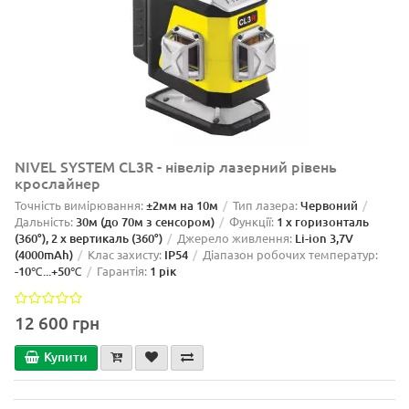
NIVEL SYSTEM CL3R - нівелір лазерний рівень
крослайнер
Точність вимірювання:
±2мм на 10м
Тип лазера:
Червоний
Дальність:
30м (до 70м з сенсором)
Функції:
1 x горизонталь
(360°), 2 x вертикаль (360°)
Джерело живлення:
Li-ion 3,7V
(4000mAh)
Клас захисту:
IP54
Діапазон робочих температур:
-10℃...+50℃
Гарантія:
1 рік
12 600 грн
Купити