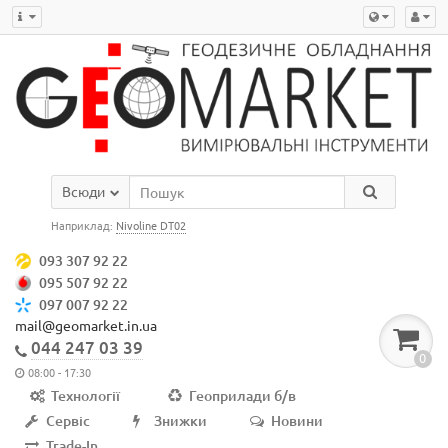
Всюди
Наприклад:
Nivoline DT02
093 307 92 22
095 507 92 22
097 007 92 22
mail@geomarket.in.ua
044 247 03 39
0
08:00 - 17:30
Технології
Геоприлади б/в
Сервіс
Знижки
Новини
Trade-In