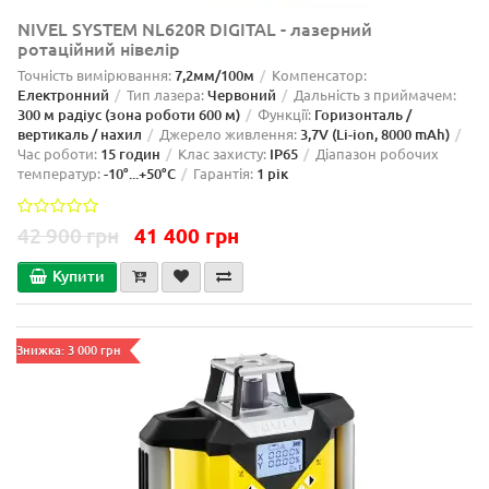
NIVEL SYSTEM NL620R DIGITAL - лазерний
ротаційний нівелір
Точність вимірювання:
7,2мм/100м
Компенсатор:
Електронний
Тип лазера:
Червоний
Дальність з приймачем:
300 м радіус (зона роботи 600 м)
Функції:
Горизонталь /
вертикаль / нахил
Джерело живлення:
3,7V (Li-ion, 8000 mAh)
Час роботи:
15 годин
Клас захисту:
IP65
Діапазон робочих
температур:
-10°...+50°C
Гарантія:
1 рік
42 900 грн
41 400 грн
Купити
Знижка: 3 000 грн