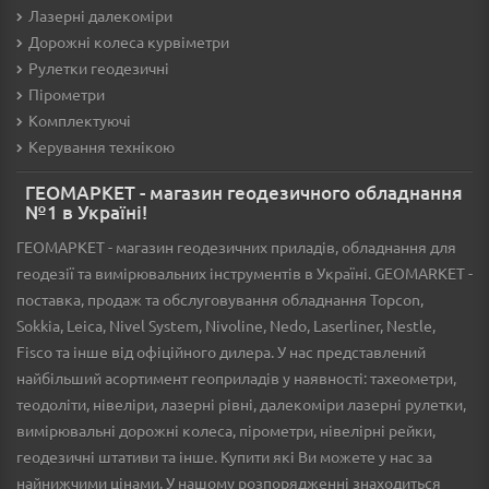
Лазерні далекоміри
Дорожні колеса курвіметри
Рулетки геодезичні
Пірометри
Комплектуючі
Керування технікою
ГЕОМАРКЕТ - магазин геодезичного обладнання
№1 в Україні!
ГЕОМАРКЕТ - магазин геодезичних приладів, обладнання для
геодезії та вимірювальних інструментів в Україні. GEOMARKET -
поставка, продаж та обслуговування обладнання Topcon,
Sokkia, Leica, Nivel System, Nivoline, Nedo, Laserliner, Nestle,
Fisco та інше від офіційного дилера. У нас представлений
найбільший асортимент геоприладів у наявності: тахеометри,
теодоліти, нівеліри, лазерні рівні, далекоміри лазерні рулетки,
вимірювальні дорожні колеса, пірометри, нівелірні рейки,
геодезичні штативи та інше. Купити які Ви можете у нас за
найнижчими цінами. У нашому розпорядженні знаходиться