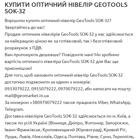
КУПИТИ ОПТИЧНИЙ НІВЕЛІР GEOTOOLS
SOK-32
Вирішили купити оптичний нівелір GeoTools SOK-32?
Звертайтесь до нас!
Продаж оптичних нівелірів GeoTools SOK-32 у нас здійснюється
за найкращою ціною як за готівковий, так і безготівковий
розрахунок з ПДВ.
Вам пропонують дешевше? Повідомте нам! Ми зробимо
вартість оптичного нівеліра GeoTools SOK-32 для Вас ще
приємнішою!
Для того, щоб замовити оптичний нівелір GeoTools SOK-32
достатньо подзвонити за одним з номерів:
0933079222, 0955079222, 0970079222, або написати на пошту:
mail@geomarket.in.ua
За номером +380970079222 також працюють Viber, WhatsApp,
Telegram.
Доставка нівелірів GeoTools SOK-32 здійснюється по м. Київ, а
також по усій Україні (Вінниця, Дніпро, Житомир, Запоріжжя,
Івано-Франківськ, Кропивницький (Кіровоград), Кривий Ріг,
Луцьк, Львів, Миколаїв, Одеса, Полтава, Рівне, Суми, Тернопіль,