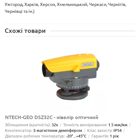
Ужгород, Харків, Херсон, Хмельницький, Черкаси, Чернігів,
Чернівці та ін.)
Схожі товари
NTECH-GEO DSZ32C - нівелір оптичний
Збільшення (кратність):
32x
Точність вимірювання:
1.5 мм/км
Компенсатор:
З магнітним демпфером
Клас захисту:
IP54
Діапазон робочих температур:
-20°...+45°C
Гарантія:
1 рік