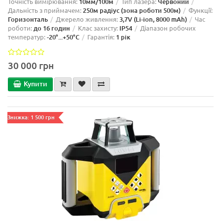
Точність вимірювання:
10мм/100м
Тип лазера:
Червоний
Дальність з приймачем:
250м радіус (зона роботи 500м)
Функції:
Горизонталь
Джерело живлення:
3,7V (Li-ion, 8000 mAh)
Час
роботи:
до 16 годин
Клас захисту:
IP54
Діапазон робочих
температур:
-20°...+50°C
Гарантія:
1 рік
30 000 грн
Купити
Знижка: 1 500 грн