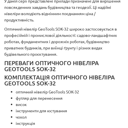
У даній серії представлені прилади призначені для вирішення
повсякденних завдань будівництва та геодезії. Ці надійні
нівеліри володіють відмінним поєднанням ціна /
продуктивність.
Оптичний нівелір GeoTools SOK-32 широко застосовується в
професійній і промислової діяльності: садово-ландшафтних
роботах, фундаментних і дорожніх роботах, будівництво
приватних будинків, при виїмці ґрунту і різних видах
будівельного проєктування.
ПЕРЕВАГИ ОПТИЧНОГО НІВЕЛІРА
GEOTOOLS SOK-32
КОМПЛЕКТАЦІЯ ОПТИЧНОГО НІВЕЛІРА
GEOTOOLS SOK-32
оптичний нівелір GeoTools SOK-32
футляр для перенесення
висок
інструменти для юстування
чохол
інструкція