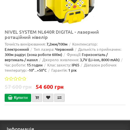
NIVEL SYSTEM NL640R DIGITAL - лазерний
ротаційний нівелір
Точність вимірювання:
7,2мм/100м
Компенсатор:
Електронний
Тип лазера:
Червоний
Дальність з приймачем:
300м радіус (зона роботи 600м)
Функції:
Горизонталь /
вертикаль / нахил
Джерело живлення:
3,7V (Li-ion, 8000 mAh)
Час роботи:
15 годин
Клас захисту:
IP65
Діапазон робочих
температур:
-10°...+50°C
Гарантія:
1 рік
57 600 грн
54 600 грн
Купити
Інформація