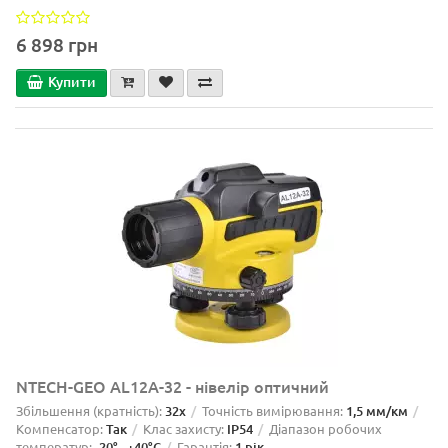
6 898 грн
Купити
NTECH-GEO AL12A-32 - нівелір оптичний
Збільшення (кратність):
32x
Точність вимірювання:
1,5 мм/км
Компенсатор:
Так
Клас захисту:
IP54
Діапазон робочих
температур:
-20°...+40°C
Гарантія:
1 рік