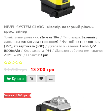
NIVEL SYSTEM CLx3G - нівелір лазерний рівень
крослайнер
Точність вимірювання:
±2мм на 10м
Тип лазера:
Зелений
Дальність:
30м (до 70м з сенсором)
Функції:
1 x горизонталь
(360°), 2 x вертикаль (360°)
Джерело живлення:
Li-ion 3,7V
(8000mAh)
Клас захисту:
IP54
Діапазон робочих температур:
-10℃...+50℃
Гарантія:
1 рік
14 700 грн
13 200 грн
Купити
Знижка: 1 500 грн