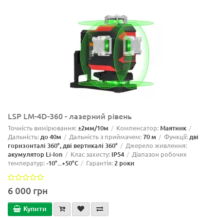
LSP LM-4D-360 - лазерний рівень
Точність вимірювання:
±2мм/10м
Компенсатор:
Маятник
Дальність:
до 40м
Дальність з приймачем:
70 м
Функції:
дві
горизонталі 360°, дві вертикалі 360°
Джерело живлення:
акумулятор Li-Ion
Клас захисту:
IP54
Діапазон робочих
температур:
-10°...+50°С
Гарантія:
2 роки
6 000 грн
Купити