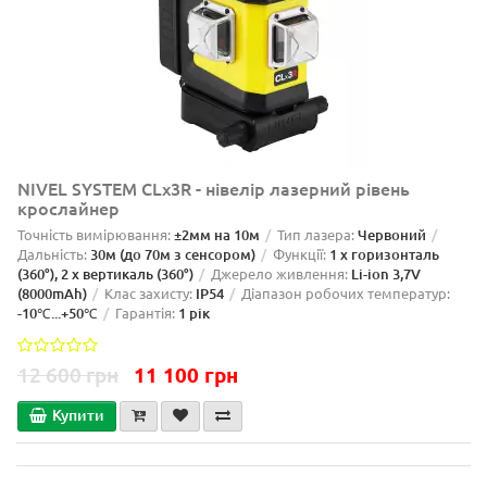
NIVEL SYSTEM CLx3R - нівелір лазерний рівень
крослайнер
Точність вимірювання:
±2мм на 10м
Тип лазера:
Червоний
Дальність:
30м (до 70м з сенсором)
Функції:
1 x горизонталь
(360°), 2 x вертикаль (360°)
Джерело живлення:
Li-ion 3,7V
(8000mAh)
Клас захисту:
IP54
Діапазон робочих температур:
-10℃...+50℃
Гарантія:
1 рік
12 600 грн
11 100 грн
Купити