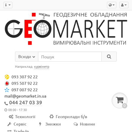
Всюди
Наприклад:
курвіметр
093 307 92 22
095 507 92 22
097 007 92 22
mail@geomarket.in.ua
044 247 03 39
0
08:00 - 17:30
Технології
Геоприлади б/в
Сервіс
Знижки
Новини
Trade-In