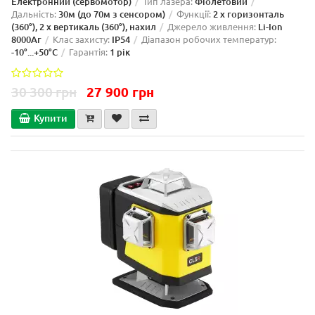
Електронний (сервомотор)
Тип лазера:
Фіолетовий
Дальність:
30м (до 70м з сенсором)
Функції:
2 x горизонталь
(360°), 2 x вертикаль (360°), нахил
Джерело живлення:
Li-Ion
8000Aг
Клас захисту:
IP54
Діапазон робочих температур:
-10°...+50°C
Гарантія:
1 рік
30 300 грн
27 900 грн
Купити