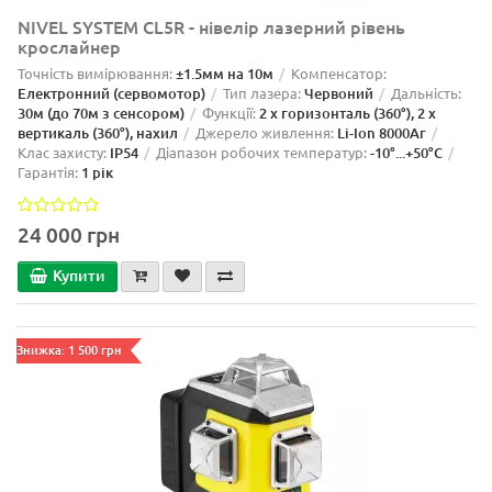
NIVEL SYSTEM CL5R - нівелір лазерний рівень
крослайнер
Точність вимірювання:
±1.5мм на 10м
Компенсатор:
Електронний (сервомотор)
Тип лазера:
Червоний
Дальність:
30м (до 70м з сенсором)
Функції:
2 x горизонталь (360°), 2 x
вертикаль (360°), нахил
Джерело живлення:
Li-Ion 8000Aг
Клас захисту:
IP54
Діапазон робочих температур:
-10°...+50°C
Гарантія:
1 рік
24 000 грн
Купити
Знижка: 1 500 грн