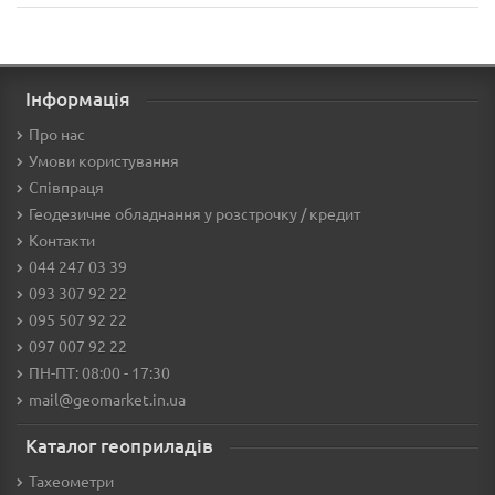
Інформація
Про нас
Умови користування
Співпраця
Геодезичне обладнання у розстрочку / кредит
Контакти
044 247 03 39
093 307 92 22
095 507 92 22
097 007 92 22
ПН-ПТ: 08:00 - 17:30
mail@geomarket.in.ua
Каталог геоприладів
Тахеометри