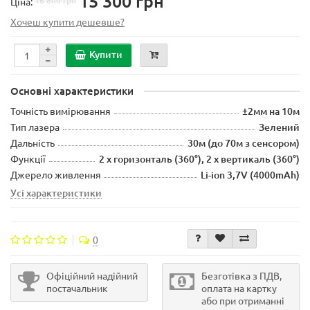
15 300 грн
16 800 грн
Ціна:
Хочеш купити дешевше?
Купити
Основні характеристики
Точність вимірювання
±2мм на 10м
Тип лазера
Зелений
Дальність
30м (до 70м з сенсором)
Функції
2 x горизонталь (360°), 2 x вертикаль (360°)
Джерело живлення
Li-ion 3,7V (4000mAh)
Усі характеристики
0
Офіційний надійний
Безготівка з ПДВ,
постачальник
оплата на картку
або при отриманні