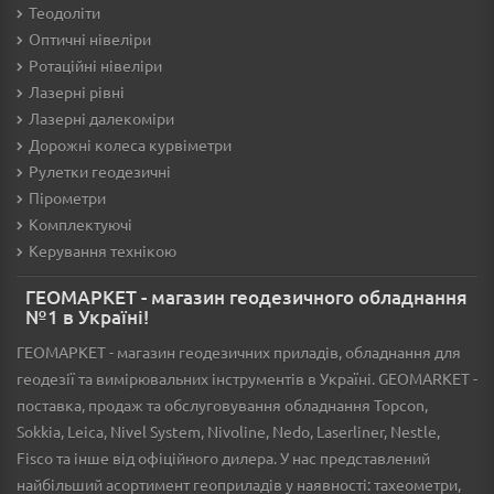
Теодоліти
Оптичні нівеліри
Ротаційні нівеліри
Лазерні рівні
Лазерні далекоміри
Дорожні колеса курвіметри
Рулетки геодезичні
Пірометри
Комплектуючі
Керування технікою
ГЕОМАРКЕТ - магазин геодезичного обладнання
№1 в Україні!
ГЕОМАРКЕТ - магазин геодезичних приладів, обладнання для
геодезії та вимірювальних інструментів в Україні. GEOMARKET -
поставка, продаж та обслуговування обладнання Topcon,
Sokkia, Leica, Nivel System, Nivoline, Nedo, Laserliner, Nestle,
Fisco та інше від офіційного дилера. У нас представлений
найбільший асортимент геоприладів у наявності: тахеометри,