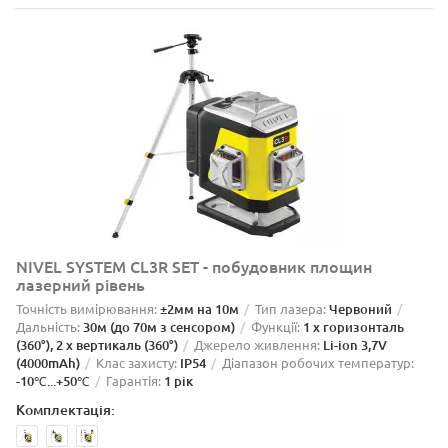
NIVEL SYSTEM CL3R SET - побудовник площин
лазерний рівень
Точність вимірювання:
±2мм на 10м
Тип лазера:
Червоний
Дальність:
30м (до 70м з сенсором)
Функції:
1 x горизонталь
(360°), 2 x вертикаль (360°)
Джерело живлення:
Li-ion 3,7V
(4000mAh)
Клас захисту:
IP54
Діапазон робочих температур:
-10℃...+50℃
Гарантія:
1 рік
Комплектація: