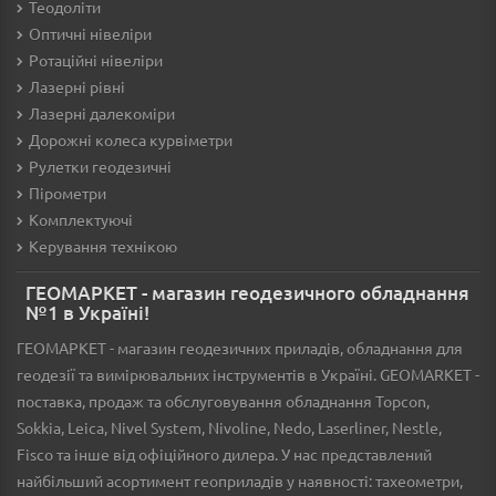
Теодоліти
Оптичні нівеліри
Ротаційні нівеліри
Лазерні рівні
Лазерні далекоміри
Дорожні колеса курвіметри
Рулетки геодезичні
Пірометри
Комплектуючі
Керування технікою
ГЕОМАРКЕТ - магазин геодезичного обладнання
№1 в Україні!
ГЕОМАРКЕТ - магазин геодезичних приладів, обладнання для
геодезії та вимірювальних інструментів в Україні. GEOMARKET -
поставка, продаж та обслуговування обладнання Topcon,
Sokkia, Leica, Nivel System, Nivoline, Nedo, Laserliner, Nestle,
Fisco та інше від офіційного дилера. У нас представлений
найбільший асортимент геоприладів у наявності: тахеометри,