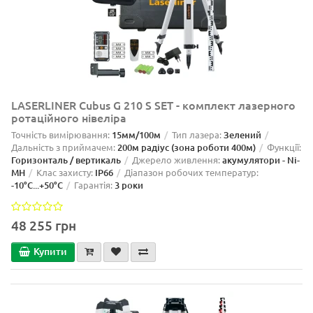
LASERLINER Cubus G 210 S SET - комплект лазерного
ротаційного нівеліра
Точність вимірювання:
15мм/100м
Тип лазера:
Зелений
Дальність з приймачем:
200м радіус (зона роботи 400м)
Функції:
Горизонталь / вертикаль
Джерело живлення:
акумулятори - Ni-
MH
Клас захисту:
IP66
Діапазон робочих температур:
-10°C...+50°C
Гарантія:
3 роки
48 255 грн
Купити