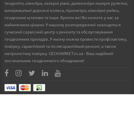
теодоліти, нівеліри, лазерні рівні, далекоміри лазерні рулетки,
вимірювальні дорожні колеса, пірометри, нівелірні рейки,
геодезичні штативи та інше. Купити які Ви можете у нас за
найнижчими цінами. У нашому розпорядженні знаходиться
сучасний сервісний центр з ремонту та обслуговування
геодезичних приладів. У ньому можна провести профілактику,
повірку, гарантійний та післягарантійний ремонт, а також
метрологічну повірку. GEOMARKET.in.ua - Ваш надійний
постачальник геодезичного обладнання!