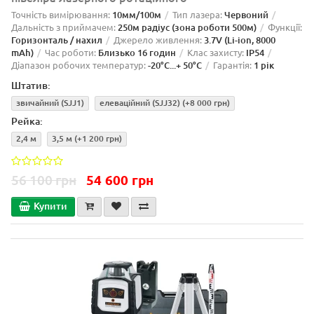
Точність вимірювання:
10мм/100м
Тип лазера:
Червоний
Дальність з приймачем:
250м радіус (зона роботи 500м)
Функції:
Горизонталь / нахил
Джерело живлення:
3.7V (Li-ion, 8000
mAh)
Час роботи:
Близько 16 годин
Клас захисту:
IP54
Діапазон робочих температур:
-20°C...+ 50°C
Гарантія:
1 рік
Штатив:
звичайний (SJJ1)
елеваційний (SJJ32)
(+8 000 грн)
Рейка:
2,4 м
3,5 м
(+1 200 грн)
56 100 грн
54 600 грн
Купити