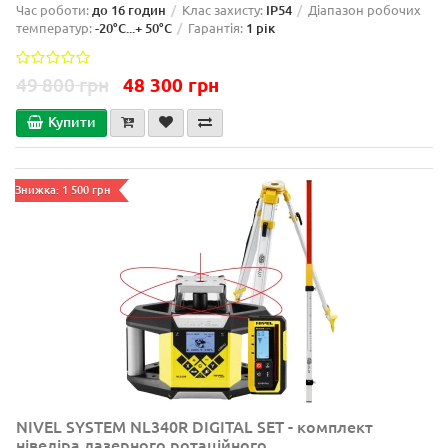
Час роботи:
до 16 годин
Клас захисту:
IP54
Діапазон робочих
температур:
-20°C...+ 50°C
Гарантія:
1 рік
49 800 грн
48 300 грн
Купити
Знижка: 1 500 грн
NIVEL SYSTEM NL340R DIGITAL SET - комплект
нівеліра лазерного ротаційного