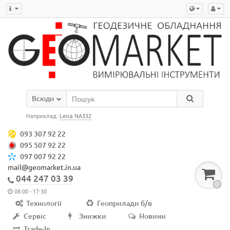
Всюди
Наприклад:
Leica NA332
093 307 92 22
095 507 92 22
097 007 92 22
mail@geomarket.in.ua
044 247 03 39
0
08:00 - 17:30
Технології
Геоприлади б/в
Сервіс
Знижки
Новини
Trade-In