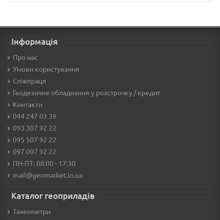
Інформація
Про нас
Умови користування
Співпраця
Геодезичне обладнання у розстрочку / кредит
Контакти
044 247 03 39
093 307 92 22
095 507 92 22
097 007 92 22
ПН-ПТ: 08:00 - 17:30
mail@geomarket.in.ua
Каталог геоприладів
Тахеометри