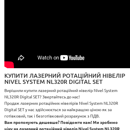
КУПИТИ ЛАЗЕРНИЙ РОТАЦІЙНИЙ НІВЕЛІР
NIVEL SYSTEM NL320R DIGITAL SET
Вирішили купити лазерний ротаційний нівелір Nivel System
NL320R Digital SET? Звертайтесь до нас!
Продаж лазерних ротаційних нівелірів Nivel System NL320R
Digital SET у нас здійснюється за найкращою ціною як за
готівковий, так і безготівковий розрахунок з ПДВ.
Вам пропонують дешевше? Повідомте нам! Ми зробимо
ціну на лазерний ротаційний нівелір Nivel System NL320R