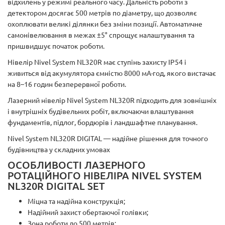
відхилень у режимі реального часу. Дальність роботи з
детектором досягає 500 метрів по діаметру, що дозволяє
охоплювати великі ділянки без зміни позиції. Автоматичне
самонівелювання в межах ±5° спрощує налаштування та
пришвидшує початок роботи.
Нівелір Nivel System NL320R має ступінь захисту IP54 і
живиться від акумулятора ємністю 8000 мА·год, якого вистачає
на 8–16 годин безперервної роботи.
Лазерний нівелір Nivel System NL320R підходить для зовнішніх
і внутрішніх будівельних робіт, включаючи влаштування
фундаментів, підлог, бордюрів і ландшафтне планування.
Nivel System NL320R DIGITAL — надійне рішення для точного
будівництва у складних умовах
ОСОБЛИВОСТІ ЛАЗЕРНОГО
РОТАЦІЙНОГО НІВЕЛІРА NIVEL SYSTEM
NL320R DIGITAL SET
Міцна та надійна конструкція;
Надійний захист обертаючої голівки;
Зона роботи до 500 метрів;