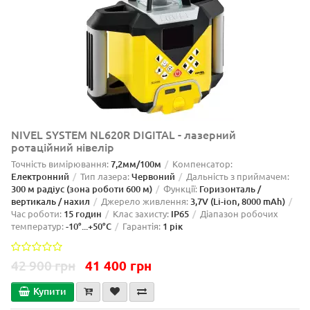
NIVEL SYSTEM NL620R DIGITAL - лазерний
ротаційний нівелір
Точність вимірювання:
7,2мм/100м
Компенсатор:
Електронний
Тип лазера:
Червоний
Дальність з приймачем:
300 м радіус (зона роботи 600 м)
Функції:
Горизонталь /
вертикаль / нахил
Джерело живлення:
3,7V (Li-ion, 8000 mAh)
Час роботи:
15 годин
Клас захисту:
IP65
Діапазон робочих
температур:
-10°...+50°C
Гарантія:
1 рік
42 900 грн
41 400 грн
Купити