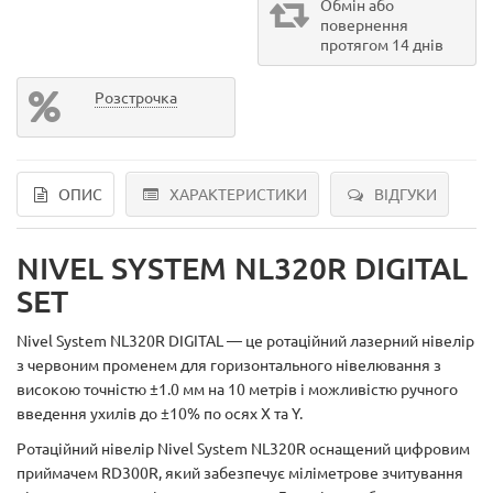
Обмін або
повернення
протягом 14 днів
Розстрочка
ОПИС
ХАРАКТЕРИСТИКИ
ВІДГУКИ
NIVEL SYSTEM NL320R DIGITAL
SET
Nivel System NL320R DIGITAL — це ротаційний лазерний нівелір
з червоним променем для горизонтального нівелювання з
високою точністю ±1.0 мм на 10 метрів і можливістю ручного
введення ухилів до ±10% по осях X та Y.
Ротаційний нівелір Nivel System NL320R оснащений цифровим
приймачем RD300R, який забезпечує міліметрове зчитування