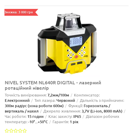
Знижка: 3 000 грн
NIVEL SYSTEM NL640R DIGITAL - лазерний
ротаційний нівелір
Точність вимірювання:
7,2мм/100м
Компенсатор:
Електронний
Тип лазера:
Червоний
Дальність з приймачем:
300м радіус (зона роботи 600м)
Функції:
Горизонталь /
вертикаль / нахил
Джерело живлення:
3,7V (Li-ion, 8000 mAh)
Час роботи:
15 годин
Клас захисту:
IP65
Діапазон робочих
температур:
-10°...+50°C
Гарантія:
1 рік